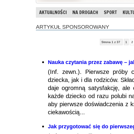
AKTUALNOŚCI
NA DROGACH
SPORT
KULT
ARTYKUŁ SPONSOROWANY
Strona 1 z 37
1
2
Nauka czytania przez zabawę – ja
(Inf. zewn.). Pierwsze próby
dziecka, jak i dla rodziców. Skła
daje ogromną satysfakcję, ale 
każde dziecko od razu polubi n
aby pierwsze doświadczenia z k
ciekawością...
Jak przygotować się do pierwszeg