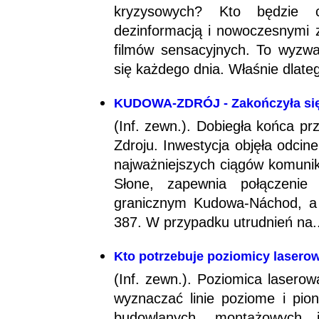
kryzysowych? Kto będzie c
dezinformacją i nowoczesnymi 
filmów sensacyjnych. To wyzwa
się każdego dnia. Właśnie dlate
KUDOWA-ZDRÓJ - Zakończyła się
(Inf. zewn.). Dobiegła końca p
Zdroju. Inwestycja objęła odcin
najważniejszych ciągów komunik
Słone, zapewnia połączenie
granicznym Kudowa-Náchod, a 
387. W przypadku utrudnień na..
Kto potrzebuje poziomicy lasero
(Inf. zewn.). Poziomica laserow
wyznaczać linie poziome i pio
budowlanych, montażowych i