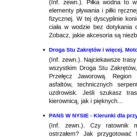
(Inf. zewn.). Piłka wodna to 
elementy pływania i piłki ręcz
fizycznej. W tej dyscyplinie ko
ciała w wodzie bez dotykania d
Zobacz, jakie akcesoria są niezb
Droga Stu Zakrętów i więcej. Moto
(Inf. zewn.). Najciekawsze tras
wszystkim Droga Stu Zakrętów,
Przełęcz Jaworową. Region o
asfaltów, technicznych serpe
uzdrowisk. Jeśli szukasz tr
kierownicą, jak i pięknych...
PANS W NYSIE - Kierunki dla prz
(Inf. zewn.). Czy ratownik 
ostrzałem? Jak przygotować 