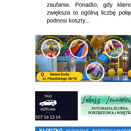
zaufania. Ponadto, gdy klien
zwiększa to ogólną liczbę połą
podnosi koszty...
KŁODZKO
POZOSTAŁE
BYSTRZYCA KŁODZ