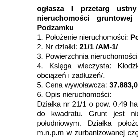
ogłasza I przetarg ustn
nieruchomości gruntowej
Podzamku
1. Położenie nieruchomości:
P
2. Nr działki:
21/1 /AM-1/
3. Powierzchnia nieruchomośc
4. Księga wieczysta: Kłod
obciążeń i zadłużeń/.
5. Cena wywoławcza:
37.883,0
6. Opis nieruchomości:
Działka nr 21/1 o pow. 0,49 ha
do kwadratu. Grunt jest ni
południowym. Działka poło
m.n.p.m w zurbanizowanej czę