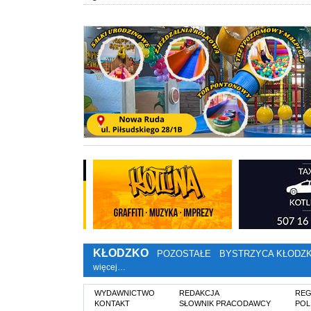
KŁODZKO
POZOSTAŁE
BYSTRZYCA KŁODZ
więcej…
WYDAWNICTWO
REDAKCJA
REG
KONTAKT
SŁOWNIK PRACODAWCY
POL