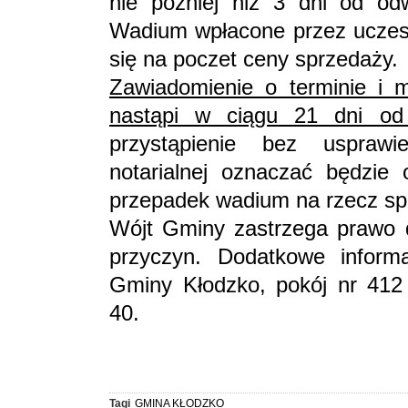
nie później niż 3 dni od odw
Wadium wpłacone przez uczestn
się na poczet ceny sprzedaży.
Zawiadomienie o terminie i m
nastąpi w ciągu 21 dni od 
przystąpienie bez uspraw
notarialnej oznaczać będzie
przepadek wadium na rzecz sp
Wójt Gminy zastrzega prawo 
przyczyn. Dodatkowe infor
Gminy Kłodzko, pokój nr 412 l
40
Tagi
GMINA KŁODZKO