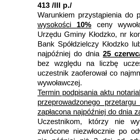
413 /III p./
Warunkiem przystąpienia do p
wysokości
10%
ceny wywoła
Urzędu Gminy Kłodzko, nr ko
Bank Spółdzielczy Kłodzko l
najpóźniej do dnia
25 czerwc
bez względu na liczbę uczest
uczestnik zaoferował co najmn
wywoławczej.
Termin podpisania aktu notari
przeprowadzonego przetargu
zapłacona najpóźniej do dnia z
Uczestnikom, którzy nie wy
zwrócone niezwłocznie po odw