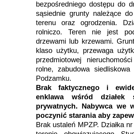
bezpośredniego dostępu do dr
sąsiednie grunty należące do
terenu oraz ogrodzenia. Dz
rolniczo. Teren nie jest po
drzewami lub krzewami. Grunt
klaso użytku, przewaga użyt
przedmiotowej nieruchomośc
rolne, zabudowa siedliskow
Podzamku.
Brak faktycznego i ewid
enklawa wśród działek 
prywatnych. Nabywca we w
poczynić starania aby zape
Brak ustaleń MPZP. Działka nr
terenie obowiązującego St