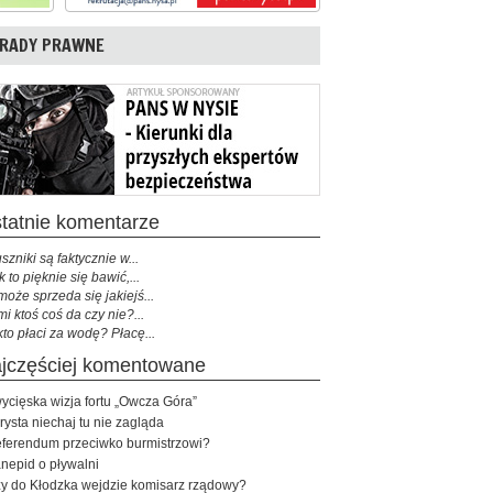
RADY PRAWNE
ostatnie komentarze
szniki są faktycznie w...
k to pięknie się bawić,...
może sprzeda się jakiejś...
mi ktoś coś da czy nie?...
kto płaci za wodę? Płacę...
najczęściej komentowane
ycięska wizja fortu „Owcza Góra”
rysta niechaj tu nie zagląda
ferendum przeciwko burmistrzowi?
nepid o pływalni
y do Kłodzka wejdzie komisarz rządowy?