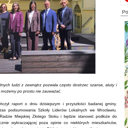
p
nych ludzi z zewnątrz pozwala często dostrzec szanse, atuty i
j – możemy po prostu nie zauważać.
czył raport o dniu dzisiejszym i przyszłości badanej gminy.
zas podsumowania Szkoły Liderów Lokalnych we Wrocławiu.
adzie Miejskiej Złotego Stoku i będzie stanowić podłoże do
cznie wykraczającej poza opinie co niektórych mieszkańców,