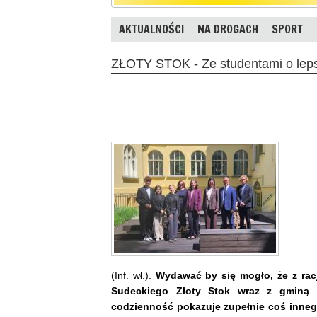
AKTUALNOŚCI
NA DROGACH
SPORT
ZŁOTY STOK - Ze studentami o leps
(Inf. wł.).
Wydawać by się mogło, że z rac
Sudeckiego Złoty Stok wraz z gminą 
codzienność pokazuje zupełnie coś innego