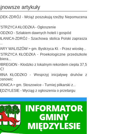
ajnowsze artykuły
DEK-ZDRÓJ - Wciąż poszukują rzeźby Nepomucena
.
STRZYCA KŁODZKA - Ogłoszenie
ODZKO - Szlakiem dawnych hoteli i gospód
LANICA-ZDRÓJ - Szachowa stolica Polski zaprasza
..
ARY WALISZÓW > gm. Bystrzyca Kł. - Przez wioskę...
STRZYCA KŁODZKA - Proekologiczne przedszkole
biera...
BREGION - Kłodzko z lokalnym rekordem ciepła 37,5
 C!
INA KŁODZKO - Wesprzyj inicjatywę druhów z
osnowic
DNICA > gm. Stoszowice - Turniej piłkarski z...
ĘDZYLESIE - Wyciąg z ogłoszenia o przetargu