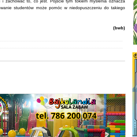
i i zachować to, co jest. Pójście tym tokiem myślenia oznacza
cowanie studentów może pomóc w niedopuszczeniu do takiego
(bwb)