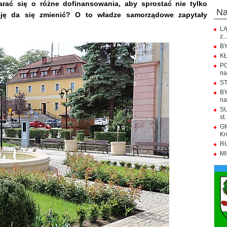
arać się o różne dofinansowania, aby sprostać nie tylko
n
ję da się zmienić? O to władze samorządowe zapytały
LĄ
z..
BY
KŁ
PO
na.
ST
BY
na
SU
st.
GM
Kr
RU
MI