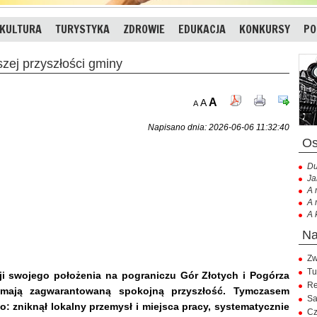
KULTURA
TURYSTYKA
ZDROWIE
EDUKACJA
KONKURSY
PO
zej przyszłości gminy
A
A
A
Napisano dnia: 2026-06-06 11:32:40
Du
Ja
A 
A 
A 
Zw
Tu
ji swojego położenia na pograniczu Gór Złotych i Pogórza
Re
mają zagwarantowaną spokojną przyszłość. Tymczasem
Sa
: zniknął lokalny przemysł i miejsca pracy, systematycznie
Cz