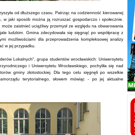
yszyła od dłuższego czasu. Patrząc na codzienność kierowanej
m, w jaki sposób można ją rozruszać gospodarczo i społecznie.
ie może zaistnieć uciążliwy przemysł ze względu na obwarowania
jale ludzkim. Gmina zdecydowała się sięgnąć po współpracę z
ymi możliwościami dla przeprowadzenia kompleksowej analizy
tać w jej przypadku.
iderów Lokalnych", grupa studentów wrocławskich: Uniwersytetu
rzyrodniczego i Uniwersytetu Wrocławskiego, pochyliła się nad
torów gminy złotostockiej. Dla tego celu sięgnęli po wszelkie
samorządu terytorialnego, słowem mówiąc - po jej aktualne