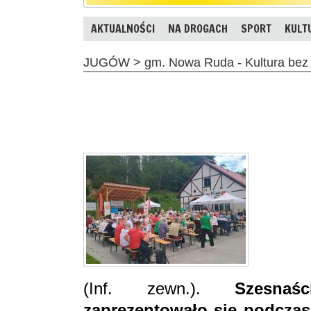
AKTUALNOŚCI
NA DROGACH
SPORT
KULT
JUGÓW > gm. Nowa Ruda - Kultura bez 
(Inf. zewn.).
Szesnaś
zaprezentowało się podczas