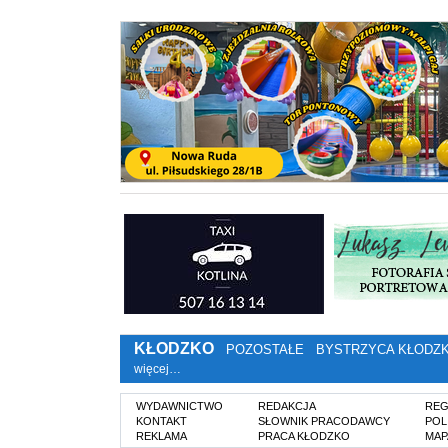
KŁODZKO
POZOSTAŁE
BYSTRZYCA KŁODZ
więcej…
WYDAWNICTWO
REDAKCJA
REG
KONTAKT
SŁOWNIK PRACODAWCY
POL
REKLAMA
PRACA KŁODZKO
MAP