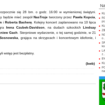
n
 rozpocznie się 28 bm. o godz. 16:00 w wymienionej świątyni.
KŁ
ty będzie mieć zespół
NasTroje
tworzony przez
Pawła Kopcia
,
R
pr
an
i
Roberta Bacherę
. Kolejny koncert zaplanowano na 10 lipca
KŁ
agra
Irena Czubek-Davidson
, na dudach szkockich
Lindsay
ZI
gniew Gach
. Sierpniowe wydarzenie, o tej samej godzinie, w 21
NO
 Sosnowska
, grająca na skrzypcach i koncertowym idiofonie, i
o..
S
ko
LĄ
i wstęp jest bezpłatny.
z..
BY
KŁ
(bwb)
PO
na.