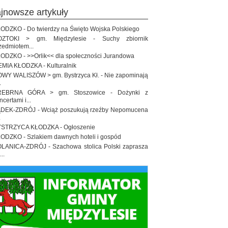
ajnowsze artykuły
ODZKO - Do twierdzy na Święto Wojska Polskiego
OZTOKI > gm. Międzylesie - Suchy zbiornik
zedmiotem...
ODZKO - >>Orlik<< dla społeczności Jurandowa
EMIA KŁODZKA - Kulturalnik
WY WALISZÓW > gm. Bystrzyca Kł. - Nie zapominają
.
REBRNA GÓRA > gm. Stoszowice - Dożynki z
ncertami i...
DEK-ZDRÓJ - Wciąż poszukują rzeźby Nepomucena
.
STRZYCA KŁODZKA - Ogłoszenie
ODZKO - Szlakiem dawnych hoteli i gospód
LANICA-ZDRÓJ - Szachowa stolica Polski zaprasza
..