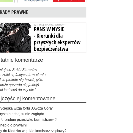
RADY PRAWNE
ostatnie komentarze
miejsce Sokół Starczów
szniki są faktycznie w cieniu...
k to pięknie się bawić, tylko...
może sprzeda się jakiejś...
mi ktoś coś da czy nie?...
najczęściej komentowane
ycięska wizja fortu „Owcza Góra”
rysta niechaj tu nie zagląda
ferendum przeciwko burmistrzowi?
nepid o pływalni
y do Kłodzka wejdzie komisarz rządowy?