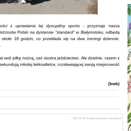
ści z uprawiania tej dyscypliny sportu -
przyznaje nasza
istrzostw Polski na dystansie "standard" w Białymstoku; odbędą
 około 18 godzin, co przekłada się na dwa treningi dziennie.
.
at woli piłkę nożną, zaś siostra jeździectwo. Ale dzielnie, razem z
e sekundują młodej lekkoatletce, rozsławiającej swoją miejscowość
(bwb)
*.30.10.90.mobile.internet.t-mobile.pl