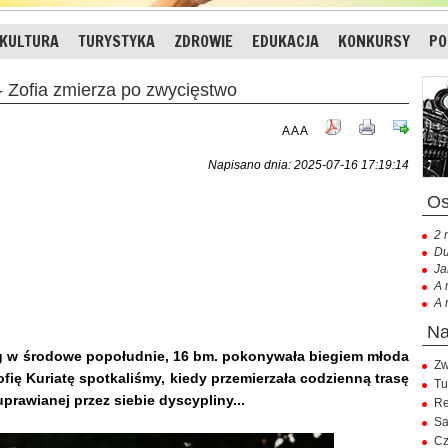
KULTURA
TURYSTYKA
ZDROWIE
EDUKACJA
KONKURSY
PO
Zofia zmierza po zwycięstwo
A
A
A
Napisano dnia: 2025-07-16 17:19:14
2 
Du
Ja
A 
A 
óg w środowe popołudnie, 16 bm. pokonywała biegiem młoda
Zw
 Zofię Kuriatę spotkaliśmy, kiedy przemierzała codzienną trasę
Tu
rawianej przez siebie dyscypliny...
Re
Sa
Cz