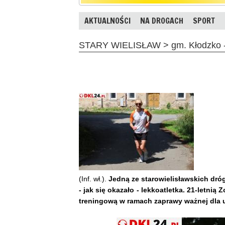
AKTUALNOŚCI
NA DROGACH
SPORT
STARY WIELISŁAW > gm. Kłodzko - 
(Inf. wł.).
Jedną ze starowielisławskich dr
- jak się okazało - lekkoatletka. 21-letnią
treningową w ramach zaprawy ważnej dla up