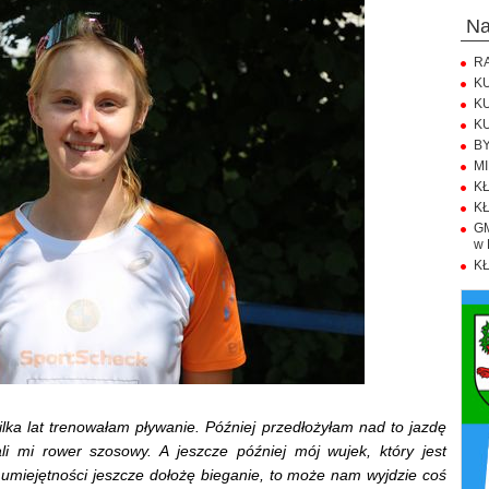
n
RA
KU
KU
KU
BY
MI
KŁ
KŁ
GM
w 
KŁ
lka lat trenowałam pływanie. Później przedłożyłam nad to jazdę
i mi rower szosowy. A jeszcze później mój wujek, który jest
ch umiejętności jeszcze dołożę bieganie, to może nam wyjdzie coś