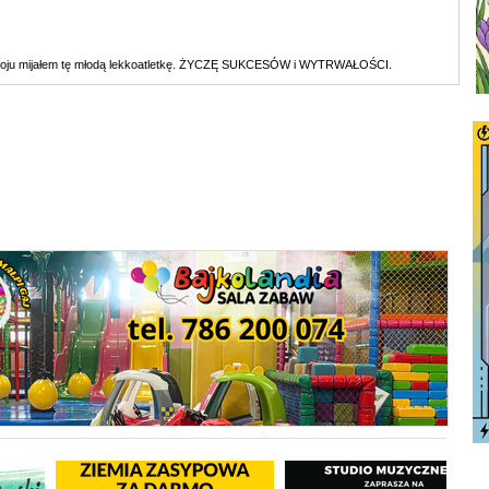
Zdroju mijałem tę młodą lekkoatletkę. ŻYCZĘ SUKCESÓW i WYTRWAŁOŚCI.