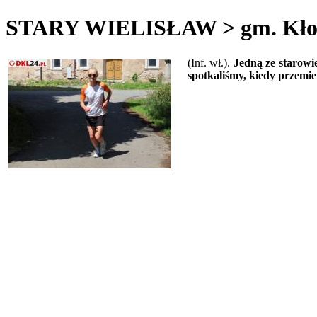
STARY WIELISŁAW > gm. Kłodzk
(Inf. wł.).
Jedną ze starowie
spotkaliśmy, kiedy przemie