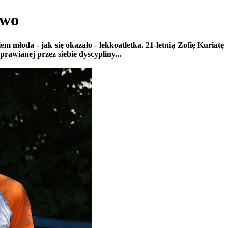
two
 młoda - jak się okazało - lekkoatletka. 21-letnią Zofię Kuriatę
awianej przez siebie dyscypliny...