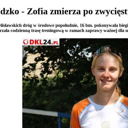
o - Zofia zmierza po zwycięs
lisławskich dróg w środowe popołudnie, 16 bm. pokonywała biegiem
rzała codzienną trasę treningową w ramach zaprawy ważnej dla upr