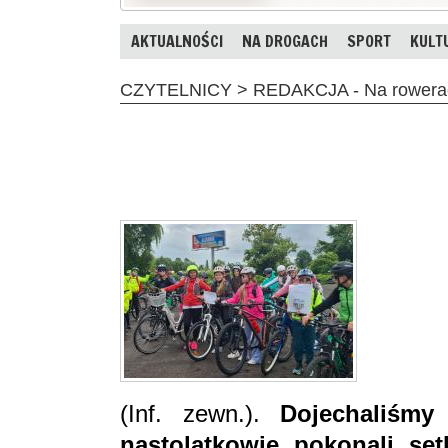
AKTUALNOŚCI
NA DROGACH
SPORT
KULT
CZYTELNICY > REDAKCJA - Na rowerac
(Inf. zewn.).
Dojechaliśmy
nastolatkowie pokonali se