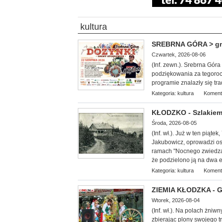
kultura
SREBRNA GÓRA > gm. 
Czwartek, 2026-08-06
(Inf. zewn.). Srebrna Gór
podziękowania za tegoroc
programie znalazły się tr
Kategoria:
kultura
Koment
KŁODZKO - Szlakiem
Środa, 2026-08-05
(Inf. wł.
). Już w ten piąte
Jakubowicz, oprowadzi oso
ramach "Nocnego zwiedzan
że podzielono ją na dwa et
Kategoria:
kultura
Koment
ZIEMIA KŁODZKA - G
Wtorek, 2026-08-04
(Inf. wł.). Na
polach żniwny
zbierając plony swojego 