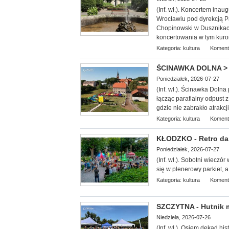
(Inf. wł.). Koncerte
m inaug
Wrocławiu pod dyrekcją Pa
Chopinowski w Dusznikach
koncertowania w tym kuro
Kategoria:
kultura
Koment
ŚCINAWKA DOLNA > g
Poniedziałek, 2026-07-27
(Inf. wł.). Ścinawka Doln
łącząc parafialny odpust 
gdzie nie zabrakło atrakcj
Kategoria:
kultura
Koment
KŁODZKO - Retro dan
Poniedziałek, 2026-07-27
(Inf. wł.). Sobotni wieczó
się w plenerowy parkiet, a
Kategoria:
kultura
Koment
SZCZYTNA - Hutnik ma
Niedziela, 2026-07-26
(Inf. wł.). Osiem dekad his