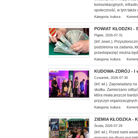
komunikacyjnych, infrastr
społeczność, w tym także 
Kategoria:
kultura
Koment
POWIAT KŁODZKI - S
Piątek, 2026-07-31
(Inf. zewn.). Przyszłorocz
podzielona na zadania, k
przedsięwzięć można będz
Kategoria:
kultura
Koment
KUDOWA-ZDRÓJ - I w
Czwartek, 2026-07-30
(Inf.
wł.). Zapowiadany na 
skutku. Zamierzano odbyć 
która miała jeszcze bardz
przyczyn organizacyjnych.
Kategoria:
kultura
Koment
ZIEMIA KŁODZKA - Ku
Środa, 2026-07-29
(Inf. wł.). Przed nami we
wysuwa się długo wyczekiw