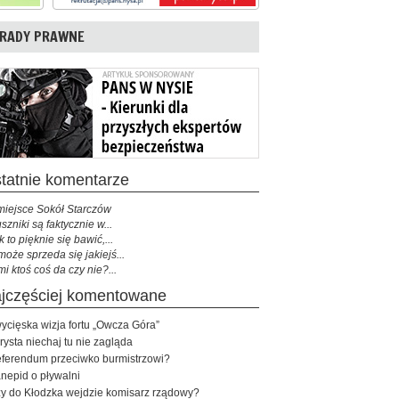
RADY PRAWNE
ostatnie komentarze
miejsce Sokół Starczów
szniki są faktycznie w...
k to pięknie się bawić,...
może sprzeda się jakiejś...
mi ktoś coś da czy nie?...
najczęściej komentowane
ycięska wizja fortu „Owcza Góra”
rysta niechaj tu nie zagląda
ferendum przeciwko burmistrzowi?
nepid o pływalni
y do Kłodzka wejdzie komisarz rządowy?