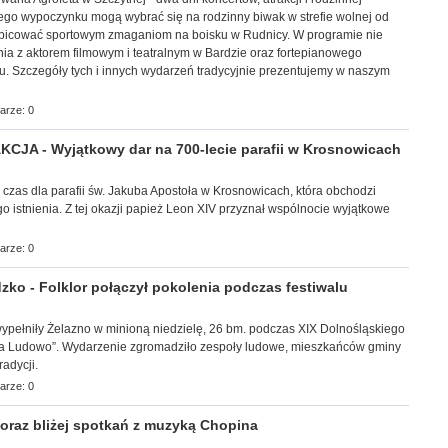
ego wypoczynku mogą wybrać się na rodzinny biwak w strefie wolnej od
ibicować sportowym zmaganiom na boisku w Rudnicy. W programie nie
ia z aktorem filmowym i teatralnym w Bardzie oraz fortepianowego
u. Szczegóły tych i innych wydarzeń tradycyjnie prezentujemy w naszym
arze: 0
JA - Wyjątkowy dar na 700-lecie parafii w Krosnowicach
y czas dla parafii św. Jakuba Apostoła w Krosnowicach, która obchodzi
go istnienia. Z tej okazji papież Leon XIV przyznał wspólnocie wyjątkowe
arze: 0
ko - Folklor połączył pokolenia podczas festiwalu
ec wypełniły Żelazno w minioną niedzielę, 26 bm. podczas XIX Dolnośląskiego
 na Ludowo”. Wydarzenie zgromadziło zespoły ludowe, mieszkańców gminy
adycji.
arze: 0
raz bliżej spotkań z muzyką Chopina