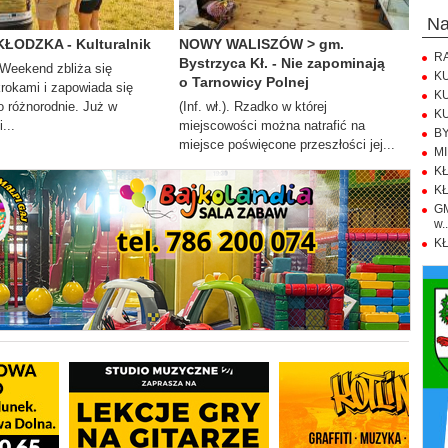
n
KŁODZKA - Kulturalnik
NOWY WALISZÓW > gm.
RA
Bystrzyca Kł. - Nie zapominają
. Weekend zbliża się
KU
o Tarnowicy Polnej
krokami i zapowiada się
KU
 różnorodnie. Już w
(Inf. wł.). Rzadko w której
KU
...
miejscowości można natrafić na
BY
miejsce poświęcone przeszłości jej...
MI
KŁ
KŁ
GM
w..
KŁ