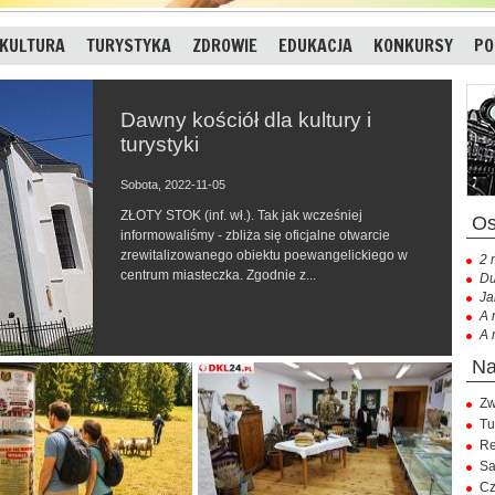
KULTURA
TURYSTYKA
ZDROWIE
EDUKACJA
KONKURSY
PO
Dawny kościół dla kultury i
turystyki
Sobota, 2022-11-05
ZŁOTY STOK (inf. wł.). Tak jak wcześniej
informowaliśmy - zbliża się oficjalne otwarcie
zrewitalizowanego obiektu poewangelickiego w
2 
centrum miasteczka. Zgodnie z...
Du
Ja
A 
A 
Zw
Tu
Re
Sa
Cz