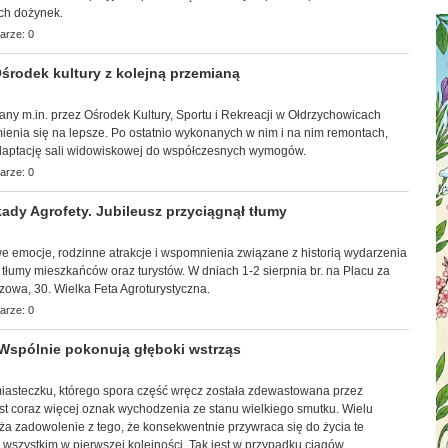
ch dożynek.
arze: 0
rodek kultury z kolejną przemianą
wany m.in. przez Ośrodek Kultury, Sportu i Rekreacji w Ołdrzychowicach
ienia się na lepsze. Po ostatnio wykonanych w nim i na nim remontach,
adaptację sali widowiskowej do współczesnych wymogów.
arze: 0
ady Agrofety. Jubileusz przyciągnął tłumy
towe emocje, rodzinne atrakcje i wspomnienia związane z historią wydarzenia
 tłumy mieszkańców oraz turystów. W dniach 1-2 sierpnia br. na Placu za
zowa, 30. Wielka Feta Agroturystyczna.
arze: 0
Wspólnie pokonują głęboki wstrząs
 miasteczku, którego spora część wręcz została zdewastowana przez
st coraz więcej oznak wychodzenia ze stanu wielkiego smutku. Wielu
ża zadowolenie z tego, że konsekwentnie przywraca się do życia te
ć wszystkim w pierwszej kolejności. Tak jest w przypadku ciągów