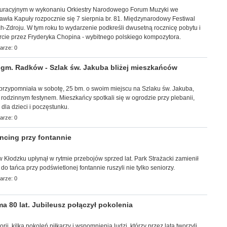
uracyjnym w wykonaniu Orkiestry Narodowego Forum Muzyki we
wła Kapuły rozpocznie się 7 sierpnia br. 81. Międzynarodowy Festiwal
-Zdroju. W tym roku to wydarzenie podkreśli dwusetną rocznicę pobytu i
rcie przez Fryderyka Chopina - wybitnego polskiego kompozytora.
arze: 0
m. Radków - Szlak św. Jakuba bliżej mieszkańców
a przypomniała w sobotę, 25 bm. o swoim miejscu na Szlaku św. Jakuba,
z rodzinnym festynem. Mieszkańcy spotkali się w ogrodzie przy plebanii,
i dla dzieci i poczęstunku.
arze: 0
cing przy fontannie
r w Kłodzku upłynął w rytmie przebojów sprzed lat. Park Strażacki zamienił
 do tańca przy podświetlonej fontannie ruszyli nie tylko seniorzy.
arze: 0
 80 lat. Jubileusz połączył pokolenia
torii, kilka pokoleń piłkarzy i wspomnienia ludzi, którzy przez lata tworzyli