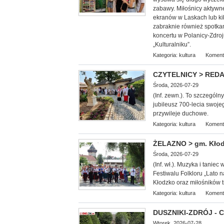
zabawy. Miłośnicy aktywn
ekranów w Laskach lub k
zabraknie również spotkan
koncertu w Polanicy-Zdroj
„Kulturalniku”.
Kategoria:
kultura
Koment
CZYTELNICY > REDAKC
Środa, 2026-07-29
(Inf. zewn.). To szczególn
jubileusz 700-lecia swoje
przywileje duchowe.
Kategoria:
kultura
Koment
ŻELAZNO > gm. Kłodz
Środa, 2026-07-29
(Inf. wł.). Muzyka i tani
Festiwalu Folkloru „Lato
Kłodzko oraz miłośników tr
Kategoria:
kultura
Koment
DUSZNIKI-ZDRÓJ - Co
Wtorek, 2026-07-28