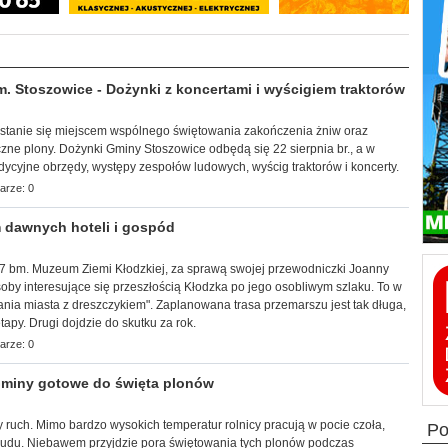
Stoszowice - Dożynki z koncertami i wyścigiem traktorów
a stanie się miejscem wspólnego świętowania zakończenia żniw oraz
zne plony. Dożynki Gminy Stoszowice odbędą się 22 sierpnia br., a w
adycyjne obrzędy, występy zespołów ludowych, wyścig traktorów i koncerty.
arze: 0
 dawnych hoteli i gospód
k, 7 bm. Muzeum Ziemi Kłodzkiej, za sprawą swojej przewodniczki Joanny
by interesujące się przeszłością Kłodzka po jego osobliwym szlaku. To w
ia miasta z dreszczykiem". Zaplanowana trasa przemarszu jest tak długa,
apy. Drugi dojdzie do skutku za rok.
arze: 0
miny gotowe do święta plonów
 ruch. Mimo bardzo wysokich temperatur rolnicy pracują w pocie czoła,
p
trudu. Niebawem przyjdzie pora świętowania tych plonów podczas