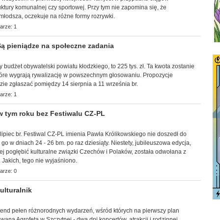
uktury komunalnej czy sportowej. Przy tym nie zapomina się, że
młodsza, oczekuje na różne formy rozrywki.
arze: 1
ą pieniądze na społeczne zadania
ny budżet obywatelski powiatu kłodzkiego, to 225 tys. zł. Ta kwota zostanie
tóre wygrają rywalizację w powszechnym głosowaniu. Propozycje
ie zgłaszać pomiędzy 14 sierpnia a 11 września br.
arze: 1
 tym roku bez Festiwalu CZ-PL
lipiec br. Festiwal CZ-PL imienia Pawła Królikowskiego nie doszedł do
go w dniach 24 - 26 bm. po raz dziesiąty. Niestety, jubileuszowa edycja,
iej pogłębić kulturalne związki Czechów i Polaków, została odwołana z
 Jakich, tego nie wyjaśniono.
arze: 0
lturalnik
ekend pełen różnorodnych wydarzeń, wśród których na pierwszy plan
ana Agrofeta w Szczytnej - dwa dni koncertów, atrakcji i rodzinnej