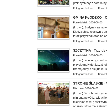
gminnych bądź parafialny
Kategoria:
kultura
Koment
GMINA KŁODZKO - Oś
Poniedziałek, 2026-08-03
(Inf. wł.). Budynek zajmo
Kłodzkich su
kcesywnie zm
teraz przyszedł czas na 
Kategoria:
kultura
Koment
SZCZYTNA - Trzy dek
Poniedziałek, 2026-08-03
(Inf. wł.). Koncerty, spor
przyciągnęły do Szczytnej
Bramą odbyła się jubileus
Kategoria:
kultura
Koment
STRONIE ŚLĄSKIE - 
Niedziela, 2026-08-02
(Inf. wł.). W pohutniczym
minioną powódź, widać je
mieszkańców i gości wyra
obszary, które mają służy