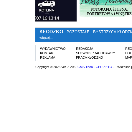
KŁODZKO
POZOSTAŁE
BYSTRZYCA KŁODZ
więcej…
WYDAWNICTWO
REDAKCJA
REG
KONTAKT
SŁOWNIK PRACODAWCY
POL
REKLAMA
PRACA KŁODZKO
MAP
Copyright © 2026 Ver. 3.206·
CMS Thea
·
CPU ZETO
· - Wszelkie