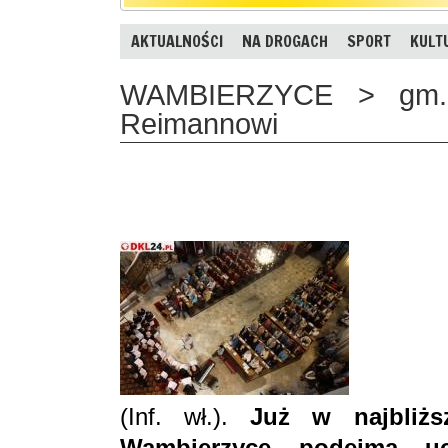
AKTUALNOŚCI
NA DROGACH
SPORT
KULT
WAMBIERZYCE > gm. 
Reimannowi
(Inf. wł.).
Już w najbliżs
Wambierzyce podejmą uc