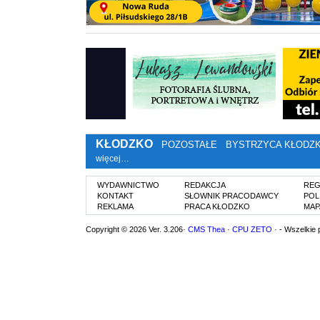
KŁODZKO
POZOSTAŁE
BYSTRZYCA KŁODZ
więcej…
WYDAWNICTWO
REDAKCJA
REG
KONTAKT
SŁOWNIK PRACODAWCY
POL
REKLAMA
PRACA KŁODZKO
MAP
Copyright © 2026 Ver. 3.206·
CMS Thea
·
CPU ZETO
· - Wszelkie