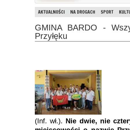
AKTUALNOŚCI
NA DROGACH
SPORT
KULT
GMINA BARDO - Wszyst
Przyłęku
(Inf. wł.).
Nie dwie, nie czter
miejscowości o nazwie Przy