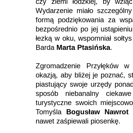
czy ziemi łódzkiej, by wziąć
Wydarzenie miało szczególny
formą podziękowania za wspa
bezpośrednio po jej ustąpieni
łezką w oku, wspomniał sołtys
Barda
Marta Ptasińska
.
Zgromadzenie Przyłęków w 
okazją, aby bliżej je poznać, 
piastujący swoje urzędy ponad
sposób niebanalny ciekawe
turystyczne swoich miejscowo
Tomyśla
Bogusław Nawro
nawet zaśpiewali piosenkę.