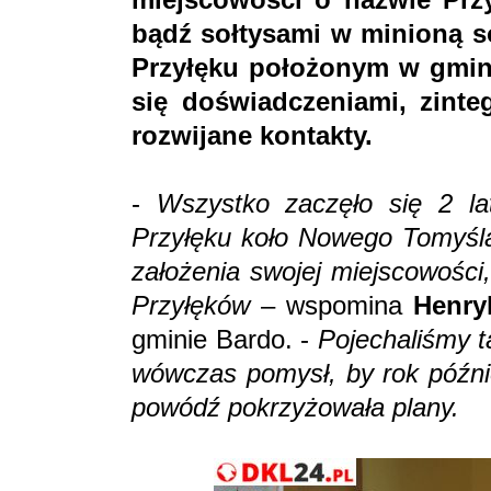
bądź sołtysami w minioną so
Przyłęku położonym w gmini
się doświadczeniami, zint
rozwijane kontakty.
-
Wszystko zaczęło się 2 la
Przyłęku koło Nowego Tomyśl
założenia swojej miejscowości
Przyłęków
– wspomina
Henry
gminie Bardo. -
Pojechaliśmy ta
wówczas pomysł, by rok później
powódź pokrzyżowała plany.