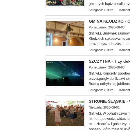
gminnych bądź parafialny
Kategoria:
kultura
Koment
GMINA KŁODZKO - Oś
Poniedziałek, 2026-08-03
(Inf. wł.). Budynek zajmo
Kłodzkich su
kcesywnie zm
teraz przyszedł czas na 
Kategoria:
kultura
Koment
SZCZYTNA - Trzy dek
Poniedziałek, 2026-08-03
(Inf. wł.). Koncerty, spor
przyciągnęły do Szczytnej
Bramą odbyła się jubileus
Kategoria:
kultura
Koment
STRONIE ŚLĄSKIE - 
Niedziela, 2026-08-02
(Inf. wł.). W pohutniczym
minioną powódź, widać je
mieszkańców i gości wyra
obszary, które mają służy