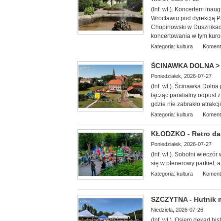
(Inf. wł.). Koncerte
m inaug
Wrocławiu pod dyrekcją Pa
Chopinowski w Dusznikach
koncertowania w tym kuro
Kategoria:
kultura
Koment
ŚCINAWKA DOLNA > g
Poniedziałek, 2026-07-27
(Inf. wł.). Ścinawka Doln
łącząc parafialny odpust 
gdzie nie zabrakło atrakcj
Kategoria:
kultura
Koment
KŁODZKO - Retro dan
Poniedziałek, 2026-07-27
(Inf. wł.). Sobotni wieczó
się w plenerowy parkiet, a
Kategoria:
kultura
Koment
SZCZYTNA - Hutnik ma
Niedziela, 2026-07-26
(Inf. wł.). Osiem dekad his