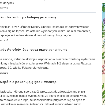
ch dożynek.
arze: 0
rodek kultury z kolejną przemianą
wany m.in. przez Ośrodek Kultury, Sportu i Rekreacji w Ołdrzychowicach
ienia się na lepsze. Po ostatnio wykonanych w nim i na nim remontach,
adaptację sali widowiskowej do współczesnych wymogów.
arze: 0
ady Agrofety. Jubileusz przyciągnął tłumy
towe emocje, rodzinne atrakcje i wspomnienia związane z historią wydarzenia
 tłumy mieszkańców oraz turystów. W dniach 1-2 sierpnia br. na Placu za
zowa, 30. Wielka Feta Agroturystyczna.
arze: 0
Wspólnie pokonują głęboki wstrząs
 miasteczku, którego spora część wręcz została zdewastowana przez
st coraz więcej oznak wychodzenia ze stanu wielkiego smutku. Wielu
ża zadowolenie z tego, że konsekwentnie przywraca się do życia te
ć wszystkim w pierwszej kolejności. Tak jest w przypadku ciągów