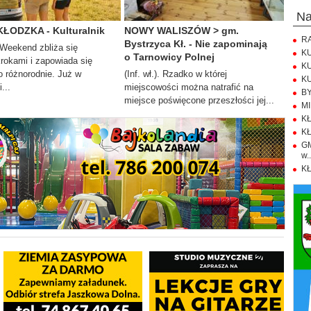
n
KŁODZKA - Kulturalnik
NOWY WALISZÓW > gm.
RA
Bystrzyca Kł. - Nie zapominają
. Weekend zbliża się
KU
o Tarnowicy Polnej
krokami i zapowiada się
KU
 różnorodnie. Już w
(Inf. wł.). Rzadko w której
KU
...
miejscowości można natrafić na
BY
miejsce poświęcone przeszłości jej...
MI
KŁ
KŁ
GM
w..
KŁ