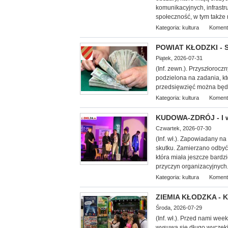
komunikacyjnych, infrastr
społeczność, w tym także 
Kategoria:
kultura
Koment
POWIAT KŁODZKI - S
Piątek, 2026-07-31
(Inf. zewn.). Przyszłorocz
podzielona na zadania, k
przedsięwzięć można będz
Kategoria:
kultura
Koment
KUDOWA-ZDRÓJ - I w
Czwartek, 2026-07-30
(Inf.
wł.). Zapowiadany na 
skutku. Zamierzano odbyć 
która miała jeszcze bardz
przyczyn organizacyjnych.
Kategoria:
kultura
Koment
ZIEMIA KŁODZKA - Ku
Środa, 2026-07-29
(Inf. wł.). Przed nami we
wysuwa się długo wyczekiw