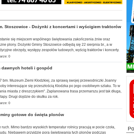
Stoszowice - Dożynki z koncertami i wyścigiem traktorów
a stanie się miejscem wspólnego świętowania zakończenia żniw oraz
zne plony. Dożynki Gminy Stoszowice odbędą się 22 sierpnia br., a w
adycyjne obrzędy, występy zespołów ludowych, wyścig traktorów i koncerty.
arze: 0
 dawnych hoteli i gospód
k, 7 bm. Muzeum Ziemi Kłodzkiej, za sprawą swojej przewodniczki Joanny
by interesujące się przeszłością Kłodzka po jego osobliwym szlaku. To w
ia miasta z dreszczykiem". Zaplanowana trasa przemarszu jest tak długa,
apy. Drugi dojdzie do skutku za rok.
arze: 0
miny gotowe do święta plonów
 ruch. Mimo bardzo wysokich temperatur rolnicy pracują w pocie czoła,
p
trudu. Niebawem przyjdzie pora świętowania tych plonów podczas