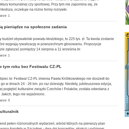
uktury komunalnej czy sportowej. Przy tym nie zapomina się, że
młodsza, oczekuje na różne formy rozrywki.
arze: 1
ą pieniądze na społeczne zadania
ny budżet obywatelski powiatu kłodzkiego, to 225 tys. zł. Ta kwota zostanie
tóre wygrają rywalizację w powszechnym głosowaniu. Propozycje
ie zgłaszać pomiędzy 14 sierpnia a 11 września br.
arze: 1
 tym roku bez Festiwalu CZ-PL
lipiec br. Festiwal CZ-PL imienia Pawła Królikowskiego nie doszedł do
go w dniach 24 - 26 bm. po raz dziesiąty. Niestety, jubileuszowa edycja,
iej pogłębić kulturalne związki Czechów i Polaków, została odwołana z
 Jakich, tego nie wyjaśniono.
arze: 0
lturalnik
ekend pełen różnorodnych wydarzeń, wśród których na pierwszy plan
ana Agrofeta w Szczytnej - dwa dni koncertów, atrakcji i rodzinnej