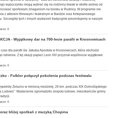
ego wypoczynku mogą wybrać się na rodzinny biwak w strefie wolnej od
ibicować sportowym zmaganiom na boisku w Rudnicy. W programie nie
ia z aktorem filmowym i teatralnym w Bardzie oraz fortepianowego
u. Szczegóły tych i innych wydarzeń tradycyjnie prezentujemy w naszym
arze: 0
JA - Wyjątkowy dar na 700-lecie parafii w Krosnowicach
y czas dla parafii św. Jakuba Apostoła w Krosnowicach, która obchodzi
go istnienia. Z tej okazji papież Leon XIV przyznał wspólnocie wyjątkowe
arze: 0
ko - Folklor połączył pokolenia podczas festiwalu
ec wypełniły Żelazno w minioną niedzielę, 26 bm. podczas XIX Dolnośląskiego
 na Ludowo”. Wydarzenie zgromadziło zespoły ludowe, mieszkańców gminy
adycji.
arze: 0
raz bliżej spotkań z muzyką Chopina