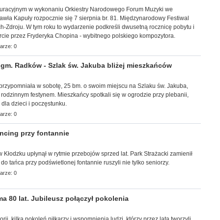
uracyjnym w wykonaniu Orkiestry Narodowego Forum Muzyki we
wła Kapuły rozpocznie się 7 sierpnia br. 81. Międzynarodowy Festiwal
-Zdroju. W tym roku to wydarzenie podkreśli dwusetną rocznicę pobytu i
rcie przez Fryderyka Chopina - wybitnego polskiego kompozytora.
arze: 0
m. Radków - Szlak św. Jakuba bliżej mieszkańców
a przypomniała w sobotę, 25 bm. o swoim miejscu na Szlaku św. Jakuba,
z rodzinnym festynem. Mieszkańcy spotkali się w ogrodzie przy plebanii,
i dla dzieci i poczęstunku.
arze: 0
cing przy fontannie
r w Kłodzku upłynął w rytmie przebojów sprzed lat. Park Strażacki zamienił
 do tańca przy podświetlonej fontannie ruszyli nie tylko seniorzy.
arze: 0
 80 lat. Jubileusz połączył pokolenia
torii, kilka pokoleń piłkarzy i wspomnienia ludzi, którzy przez lata tworzyli