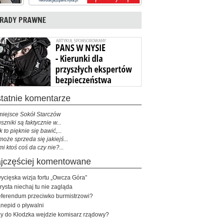
RADY PRAWNE
ostatnie komentarze
miejsce Sokół Starczów
szniki są faktycznie w...
k to pięknie się bawić,...
może sprzeda się jakiejś...
mi ktoś coś da czy nie?...
najczęściej komentowane
ycięska wizja fortu „Owcza Góra”
rysta niechaj tu nie zagląda
ferendum przeciwko burmistrzowi?
nepid o pływalni
y do Kłodzka wejdzie komisarz rządowy?