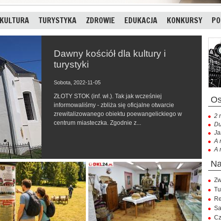
KULTURA
TURYSTYKA
ZDROWIE
EDUKACJA
KONKURSY
PO
Dawny kościół dla kultury i
turystyki
Sobota, 2022-11-05
ZŁOTY STOK (inf. wł.). Tak jak wcześniej
informowaliśmy - zbliża się oficjalne otwarcie
zrewitalizowanego obiektu poewangelickiego w
2 
centrum miasteczka. Zgodnie z...
Du
Ja
A 
A 
Zw
Tu
Re
Sa
Cz