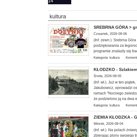
kultura
SREBRNA GÓRA > gm. 
Czwartek, 2026-08-06
(Inf. zewn.). Srebrna Gór
podziękowania za tegoroc
programie znalazły się tr
Kategoria:
kultura
Koment
KŁODZKO - Szlakiem
Środa, 2026-08-05
(Inf. wł.
). Już w ten piąte
Jakubowicz, oprowadzi oso
ramach "Nocnego zwiedzan
że podzielono ją na dwa et
Kategoria:
kultura
Koment
ZIEMIA KŁODZKA - G
Wtorek, 2026-08-04
(Inf. wł.). Na
polach żniwny
zbierając plony swojego 