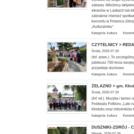
zabawy. Miłośnicy aktywn
ekranów w Laskach lub k
zabraknie również spotkan
koncertu w Polanicy-Zdroj
„Kulturalniku”.
Kategoria:
kultura
Koment
CZYTELNICY > REDAKC
Środa, 2026-07-29
(Inf. zewn.). To szczególn
jubileusz 700-lecia swoje
przywileje duchowe.
Kategoria:
kultura
Koment
ŻELAZNO > gm. Kłodz
Środa, 2026-07-29
(Inf. wł.). Muzyka i tani
Festiwalu Folkloru „Lato
Kłodzko oraz miłośników tr
Kategoria:
kultura
Koment
DUSZNIKI-ZDRÓJ - Co
Wtorek, 2026-07-28