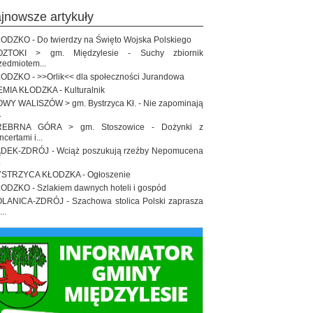
ajnowsze artykuły
ODZKO - Do twierdzy na Święto Wojska Polskiego
OZTOKI > gm. Międzylesie - Suchy zbiornik
zedmiotem...
ODZKO - >>Orlik<< dla społeczności Jurandowa
EMIA KŁODZKA - Kulturalnik
WY WALISZÓW > gm. Bystrzyca Kł. - Nie zapominają
.
REBRNA GÓRA > gm. Stoszowice - Dożynki z
ncertami i...
DEK-ZDRÓJ - Wciąż poszukują rzeźby Nepomucena
.
STRZYCA KŁODZKA - Ogłoszenie
ODZKO - Szlakiem dawnych hoteli i gospód
LANICA-ZDRÓJ - Szachowa stolica Polski zaprasza
..