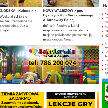
n
KŁODZKA - Kulturalnik
NOWY WALISZÓW > gm.
KŁ
Bystrzyca Kł. - Nie zapominają
. Weekend zbliża się
R
o Tarnowicy Polnej
krokami i zapowiada się
pr
 różnorodnie. Już w
(Inf. wł.). Rzadko w której
KŁ
 piątek...
miejscowości można natrafić na
ZI
miejsce poświęcone przeszłości jej
NO
mieszkańców. Nowy...
o..
S
ko
LĄ
z..
BY
KŁ
PO
na.