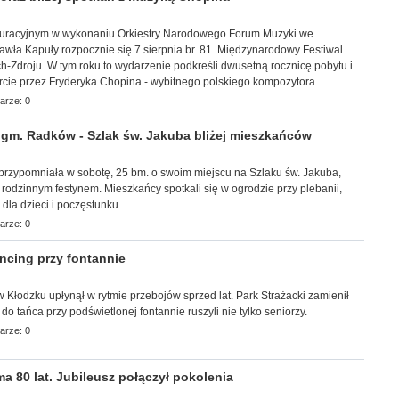
uracyjnym w wykonaniu Orkiestry Narodowego Forum Muzyki we
wła Kapuły rozpocznie się 7 sierpnia br. 81. Międzynarodowy Festiwal
-Zdroju. W tym roku to wydarzenie podkreśli dwusetną rocznicę pobytu i
rcie przez Fryderyka Chopina - wybitnego polskiego kompozytora.
arze: 0
m. Radków - Szlak św. Jakuba bliżej mieszkańców
a przypomniała w sobotę, 25 bm. o swoim miejscu na Szlaku św. Jakuba,
z rodzinnym festynem. Mieszkańcy spotkali się w ogrodzie przy plebanii,
i dla dzieci i poczęstunku.
arze: 0
cing przy fontannie
r w Kłodzku upłynął w rytmie przebojów sprzed lat. Park Strażacki zamienił
 do tańca przy podświetlonej fontannie ruszyli nie tylko seniorzy.
arze: 0
 80 lat. Jubileusz połączył pokolenia