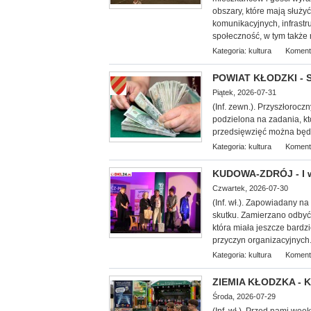
obszary, które mają służy
komunikacyjnych, infrastr
społeczność, w tym także 
Kategoria:
kultura
Koment
POWIAT KŁODZKI - S
Piątek, 2026-07-31
(Inf. zewn.). Przyszłorocz
podzielona na zadania, k
przedsięwzięć można będz
Kategoria:
kultura
Koment
KUDOWA-ZDRÓJ - I w
Czwartek, 2026-07-30
(Inf.
wł.). Zapowiadany na 
skutku. Zamierzano odbyć 
która miała jeszcze bardz
przyczyn organizacyjnych.
Kategoria:
kultura
Koment
ZIEMIA KŁODZKA - Ku
Środa, 2026-07-29