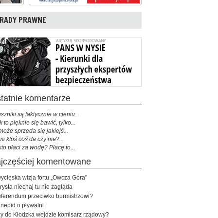
RADY PRAWNE
ostatnie komentarze
szniki są faktycznie w cieniu...
k to pięknie się bawić, tylko...
może sprzeda się jakiejś...
mi ktoś coś da czy nie?...
kto płaci za wodę? Płacę to...
najczęściej komentowane
ycięska wizja fortu „Owcza Góra”
rysta niechaj tu nie zagląda
ferendum przeciwko burmistrzowi?
nepid o pływalni
y do Kłodzka wejdzie komisarz rządowy?