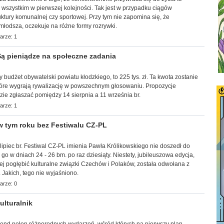
ć wszystkim w pierwszej kolejności. Tak jest w przypadku ciągów
uktury komunalnej czy sportowej. Przy tym nie zapomina się, że
młodsza, oczekuje na różne formy rozrywki.
arze: 1
ą pieniądze na społeczne zadania
ny budżet obywatelski powiatu kłodzkiego, to 225 tys. zł. Ta kwota zostanie
tóre wygrają rywalizację w powszechnym głosowaniu. Propozycje
ie zgłaszać pomiędzy 14 sierpnia a 11 września br.
arze: 1
 tym roku bez Festiwalu CZ-PL
lipiec br. Festiwal CZ-PL imienia Pawła Królikowskiego nie doszedł do
go w dniach 24 - 26 bm. po raz dziesiąty. Niestety, jubileuszowa edycja,
iej pogłębić kulturalne związki Czechów i Polaków, została odwołana z
 Jakich, tego nie wyjaśniono.
arze: 0
lturalnik