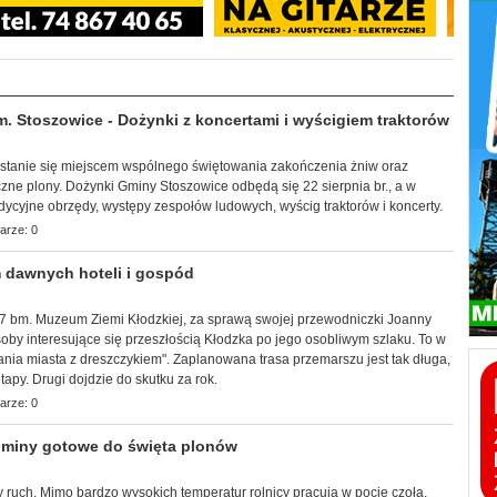
Stoszowice - Dożynki z koncertami i wyścigiem traktorów
a stanie się miejscem wspólnego świętowania zakończenia żniw oraz
zne plony. Dożynki Gminy Stoszowice odbędą się 22 sierpnia br., a w
adycyjne obrzędy, występy zespołów ludowych, wyścig traktorów i koncerty.
arze: 0
 dawnych hoteli i gospód
k, 7 bm. Muzeum Ziemi Kłodzkiej, za sprawą swojej przewodniczki Joanny
by interesujące się przeszłością Kłodzka po jego osobliwym szlaku. To w
ia miasta z dreszczykiem". Zaplanowana trasa przemarszu jest tak długa,
apy. Drugi dojdzie do skutku za rok.
arze: 0
miny gotowe do święta plonów
 ruch. Mimo bardzo wysokich temperatur rolnicy pracują w pocie czoła,