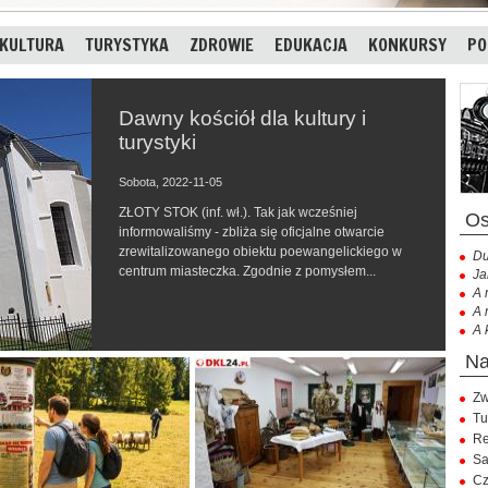
KULTURA
TURYSTYKA
ZDROWIE
EDUKACJA
KONKURSY
PO
Dawny kościół dla kultury i
turystyki
Sobota, 2022-11-05
ZŁOTY STOK (inf. wł.). Tak jak wcześniej
informowaliśmy - zbliża się oficjalne otwarcie
zrewitalizowanego obiektu poewangelickiego w
Du
centrum miasteczka. Zgodnie z pomysłem...
Ja
A 
A 
A 
Zw
Tu
Re
Sa
Cz