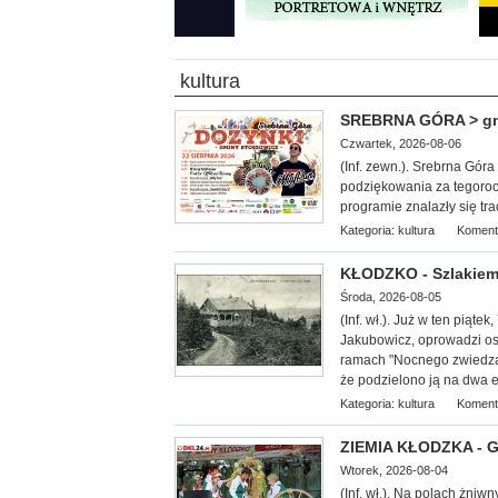
kultura
SREBRNA GÓRA > gm. 
Czwartek, 2026-08-06
(Inf. zewn.). Srebrna Gór
podziękowania za tegoroc
programie znalazły się tr
Kategoria:
kultura
Koment
KŁODZKO - Szlakiem
Środa, 2026-08-05
(Inf. wł.
). Już w ten piąte
Jakubowicz, oprowadzi oso
ramach "Nocnego zwiedzan
że podzielono ją na dwa et
Kategoria:
kultura
Koment
ZIEMIA KŁODZKA - G
Wtorek, 2026-08-04
(Inf. wł.). Na
polach żniwny