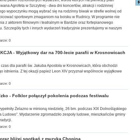
ekend pełen różnorodnych wydarzeń, wśród których na pierwszy plan
ana Agrofeta w Szczytnej - dwa dni koncertów, atrakcji i rodzinnej
ego wypoczynku mogą wybrać się na rodzinny biwak w strefie wolnej od
ibicować sportowym zmaganiom na boisku w Rudnicy. W programie nie
ia z aktorem filmowym i teatralnym w Bardzie oraz fortepianowego
u. Szczegóły tych i innych wydarzeń tradycyjnie prezentujemy w naszym
arze: 0
JA - Wyjątkowy dar na 700-lecie parafii w Krosnowicach
y czas dla parafii św. Jakuba Apostoła w Krosnowicach, która obchodzi
go istnienia. Z tej okazji papież Leon XIV przyznał wspólnocie wyjątkowe
arze: 0
ko - Folklor połączył pokolenia podczas festiwalu
ec wypełniły Żelazno w minioną niedzielę, 26 bm. podczas XIX Dolnośląskiego
 na Ludowo”. Wydarzenie zgromadziło zespoły ludowe, mieszkańców gminy
adycji.
arze: 0
raz bliżej spotkań z muzyką Chopina