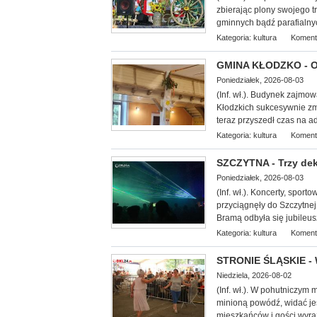
zbierając plony swojego 
gminnych bądź parafialny
Kategoria:
kultura
Koment
GMINA KŁODZKO - Oś
Poniedziałek, 2026-08-03
(Inf. wł.). Budynek zajmo
Kłodzkich su
kcesywnie zm
teraz przyszedł czas na 
Kategoria:
kultura
Koment
SZCZYTNA - Trzy dek
Poniedziałek, 2026-08-03
(Inf. wł.). Koncerty, spor
przyciągnęły do Szczytnej
Bramą odbyła się jubileus
Kategoria:
kultura
Koment
STRONIE ŚLĄSKIE - 
Niedziela, 2026-08-02
(Inf. wł.). W pohutniczym
minioną powódź, widać je
mieszkańców i gości wyra