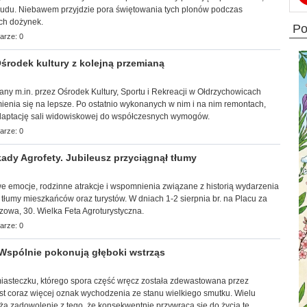
trudu. Niebawem przyjdzie pora świętowania tych plonów podczas
ch dożynek.
p
arze: 0
rodek kultury z kolejną przemianą
wany m.in. przez Ośrodek Kultury, Sportu i Rekreacji w Ołdrzychowicach
ienia się na lepsze. Po ostatnio wykonanych w nim i na nim remontach,
adaptację sali widowiskowej do współczesnych wymogów.
arze: 0
ady Agrofety. Jubileusz przyciągnął tłumy
towe emocje, rodzinne atrakcje i wspomnienia związane z historią wydarzenia
 tłumy mieszkańców oraz turystów. W dniach 1-2 sierpnia br. na Placu za
zowa, 30. Wielka Feta Agroturystyczna.
arze: 0
Wspólnie pokonują głęboki wstrząs
 miasteczku, którego spora część wręcz została zdewastowana przez
st coraz więcej oznak wychodzenia ze stanu wielkiego smutku. Wielu
ża zadowolenie z tego, że konsekwentnie przywraca się do życia te