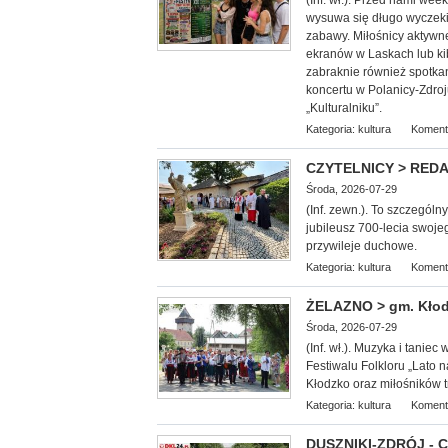
(Inf. wł.). Przed nami we
wysuwa się długo wyczekiw
zabawy. Miłośnicy aktywn
ekranów w Laskach lub k
zabraknie również spotkan
koncertu w Polanicy-Zdroj
„Kulturalniku”.
Kategoria:
kultura
Koment
CZYTELNICY > REDAKC
Środa, 2026-07-29
(Inf. zewn.). To szczególn
jubileusz 700-lecia swoje
przywileje duchowe.
Kategoria:
kultura
Koment
ŻELAZNO > gm. Kłodz
Środa, 2026-07-29
(Inf. wł.). Muzyka i tani
Festiwalu Folkloru „Lato
Kłodzko oraz miłośników tr
Kategoria:
kultura
Koment
DUSZNIKI-ZDRÓJ - Co