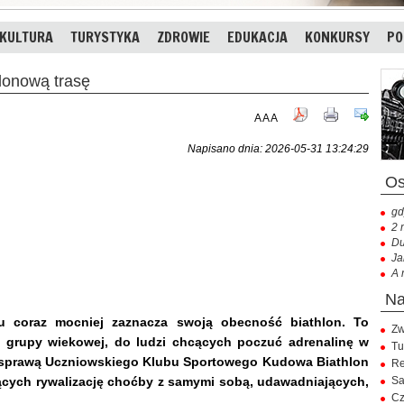
KULTURA
TURYSTYKA
ZDROWIE
EDUKACJA
KONKURSY
PO
onową trasę
A
A
A
Napisano dnia: 2026-05-31 13:24:29
gd
2 
Du
Ja
A 
u coraz mocniej zaznacza swoją obecność biathlon. To
Zw
 grupy wiekowej, do ludzi chcących poczuć adrenalinę w
Tu
a sprawą Uczniowskiego Klubu Sportowego Kudowa Biathlon
Re
cych rywalizację choćby z samymi sobą, udawadniających,
Sa
Cz