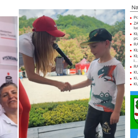
n
Pr
ZA
lu
K
pr
RA
KŁ
KŁ
i...
RA
KU
KU
KU