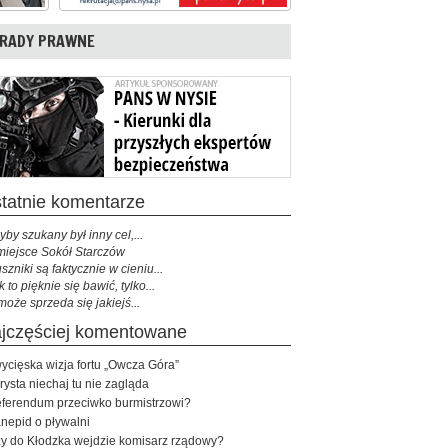
RADY PRAWNE
ostatnie komentarze
yby szukany był inny cel,...
miejsce Sokół Starczów
szniki są faktycznie w cieniu...
k to pięknie się bawić, tylko...
może sprzeda się jakiejś...
najczęściej komentowane
ycięska wizja fortu „Owcza Góra”
rysta niechaj tu nie zagląda
ferendum przeciwko burmistrzowi?
nepid o pływalni
y do Kłodzka wejdzie komisarz rządowy?