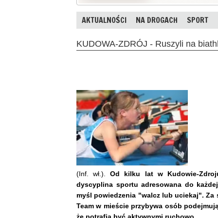
AKTUALNOŚCI
NA DROGACH
SPORT
KUDOWA-ZDRÓJ - Ruszyli na biathl
(Inf. wł.).
Od kilku lat w Kudowie-Zdroj
dyscyplina sportu adresowana do każdej
myśl powiedzenia "walcz lub uciekaj". Z
Team w mieście przybywa osób podejmują
że potrafią być aktywnymi ruchowo.