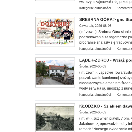
wsi, czym zajmowała się przed p
Kategoria:
aktualności
Komentarz
SREBRNA GÓRA > gm. Stosz
Czwartek, 2026-08-06
(Inf. zewn.). Srebrna Góra stan
podziękowania za tegoroczne plo
programie znalazły się tradycyjn
Kategoria:
aktualności
Komentarz
LĄDEK-ZDRÓJ - Wciąż po
Środa, 2026-08-05
(Inf. zewn.). Lądeckie Towarzy
st
poszukiwanie kamiennej rzeźby 
nieodłącznym elementem średni
wody zerwała ją, unosząc z nurtem
Kategoria:
aktualności
Komentarz
KŁODZKO - Szlakiem dawn
Środa, 2026-08-05
(Inf. wł.
). Już w ten piątek, 7 bm
Jakubowicz, oprowadzi osoby int
ramach "Nocnego zwiedzania mias