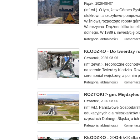
Piątek, 2026-08-07
(Inf. wł.). O tym, że w Górach B
elektrownia szczytowo-pompowa 
Wiśniową rozpoczęto roboty górn
Wałbrzycha. Drążono kilka tunel
dolnego. W 1989 r. inwestycję pr
Kategoria:
aktualności
Komentarz
KŁODZKO - Do twierdzy n
Czwartek, 2026-08-06
(Inf. zewn.). T
egoroczne obchody 
na terenie Twierdzy Kłodzko. Roz
ceremoniał wojskowy, a po nim pi
Kategoria:
aktualności
Komentarz
ROZTOKI > gm. Międzylesi
Czwartek, 2026-08-06
(Inf. wł.). Państwowe Gospodars
edukacyjnych dla miesz
kańców. 
częściach Dolnego Śląska, a ich c
Kategoria:
aktualności
Komentarz
KŁODZKO - >>Orlik<< dla