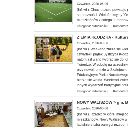
Czwartek, 2026-08-06
(Inf. wł.). Choć jeszcze powstaje 
społeczności. Wielofunkcyjny "Or
mieszkańców z całego Jurandowa,
Kategoria:
aktualności
Komentarz
ZIEMIA KŁODZKA - Kultura
Czwartek, 2026-08-06
(Inf. wł.). Weekend zbliża się w
czwartek i piątek Bystrzyca Kłod
natomiast warto wybrać się do 
Twierdzę. W sobotę na uczestnik
przy nowej remizie w Szalejowi
Edukacyjnym Parku Narodowego G
bierze się wełna. Weekend zwieńc
innych wydarzeń tradycyjnie pre
Kategoria:
aktualności
Komentarz
NOWY WALISZÓW > gm. Byst
Czwartek, 2026-08-06
(Inf. wł.). Rzadko w której miej
mieszkańców. Nowy Waliszów w 
lat istnieje izba pamięci przypom