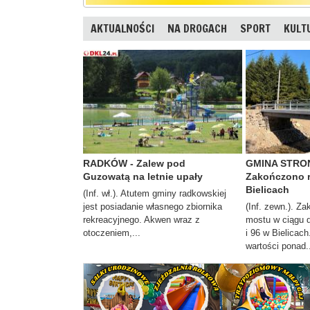
AKTUALNOŚCI
NA DROGACH
SPORT
KULT
RADKÓW - Zalew pod
GMINA STRON
Guzowatą na letnie upały
Zakończono 
Bielicach
(Inf. wł.). Atutem gminy radkowskiej
jest posiadanie własnego zbiornika
(Inf. zewn.). Z
rekreacyjnego. Akwen wraz z
mostu w ciągu 
otoczeniem,...
i 96 w Bielicach
wartości ponad.