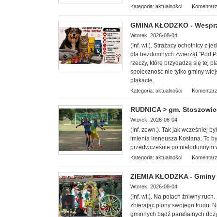
Kategoria:
aktualności
Komentarz
GMINA KŁODZKO - Wesprzy
Wtorek, 2026-08-04
(Inf. wł.). Strażacy ochotnicy z
dla bezdomnych zwierząt "
Pod Ps
rzeczy, które przydadzą się tej
społeczność nie tylko gminy wiej
plakacie.
Kategoria:
aktualności
Komentarz
RUDNICA > gm. Stoszowice 
Wtorek, 2026-08-04
(Inf. zewn.). Tak jak wcześniej b
imienia Ireneusza Kostana. To był
przedwcześnie po niefortunnym
Kategoria:
aktualności
Komentarz
ZIEMIA KŁODZKA - Gminy 
Wtorek, 2026-08-04
(Inf. wł.). Na
polach żniwny ruch. 
zbierając plony swojego trudu. 
gminnych bądź parafialnych doż