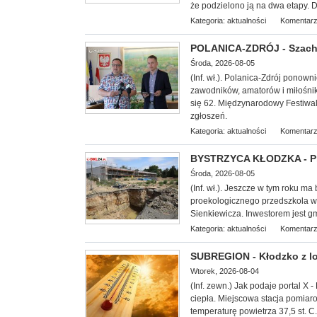
że podzielono ją na dwa etapy. D
Kategoria:
aktualności
Komentarz
POLANICA-ZDRÓJ - Szachow
Środa, 2026-08-05
(Inf. wł.). Polanica-Zdrój ponow
zawodników, amatorów i miłośnik
się 62. Międzynarodowy Festiwal
zgłoszeń.
Kategoria:
aktualności
Komentarz
BYSTRZYCA KŁODZKA - Pro
Środa, 2026-08-05
(Inf. wł.). Jeszcze w tym roku ma
proekologicznego przedszkola w B
Sienkiewicza. Inwestorem jest gm
Kategoria:
aktualności
Komentarz
SUBREGION - Kłodzko z lok
Wtorek, 2026-08-04
(Inf. zewn.) Jak podaje portal X -
ciepła. Miejscowa stacja pomiar
temperaturę powietrza 37,5 st. C.