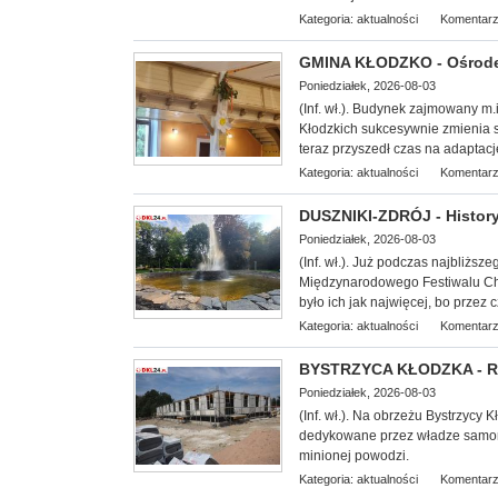
Kategoria:
aktualności
Komentarz
GMINA KŁODZKO - Ośrodek
Poniedziałek, 2026-08-03
(Inf. wł.). Budynek zajmowany m.
Kłodzkich su
kcesywnie zmienia s
teraz przyszedł czas na adapta
Kategoria:
aktualności
Komentarz
DUSZNIKI-ZDRÓJ - History
Poniedziałek, 2026-08-03
(Inf. wł.). Już podczas najbliż
Międzynarodowego Festiwalu Cho
było ich jak najwięcej, bo przez
Kategoria:
aktualności
Komentarz
BYSTRZYCA KŁODZKA - Ro
Poniedziałek, 2026-08-03
(In
f. wł.). Na obrzeżu Bystrzycy 
dedykowane przez władze samorzą
minionej powodzi.
Kategoria:
aktualności
Komentarz