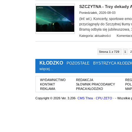
SZCZYTNA - Trzy dekady Ag
Poniedziałek, 2026-08-03
(Inf. wł.). Koncerty, sportowe e
przyciągnęły do Szczytnej tłumy 
Bramą odbyła się jubileuszowa, 3
Kategoria:
aktualności
Komentarz
Strona 1 z 729
1
2
KŁODZKO
POZOSTAŁE
BYSTRZYCA KŁODZ
więcej…
WYDAWNICTWO
REDAKCJA
REG
KONTAKT
SŁOWNIK PRACODAWCY
POL
REKLAMA
PRACA KŁODZKO
MAP
Copyright © 2026 Ver. 3.206·
CMS Thea
·
CPU ZETO
· - Wszelkie