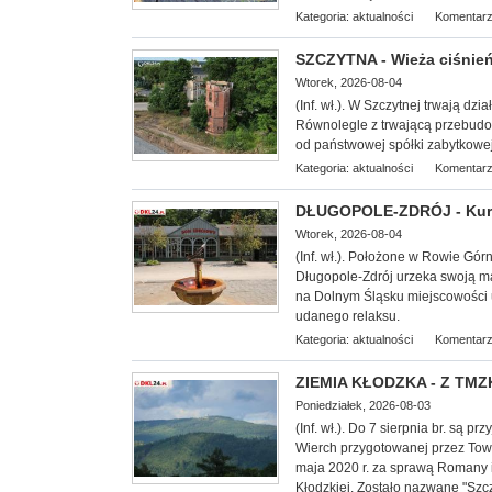
Kategoria:
aktualności
Komentarz
SZCZYTNA - Wieża ciśnień 
Wtorek, 2026-08-04
(Inf. wł.). W Szczytnej trwają dz
Równolegle z trwającą przebudow
od państwowej spółki zabytkowej 
Kategoria:
aktualności
Komentarz
DŁUGOPOLE-ZDRÓJ - Kuror
Wtorek, 2026-08-04
(Inf. wł.). Położone w Rowie Gór
Długopole-Zdrój urzeka swoją ma
na Dolnym Śląsku miejscowości u
udanego relaksu.
Kategoria:
aktualności
Komentarz
ZIEMIA KŁODZKA - Z TMZK
Poniedziałek, 2026-08-03
(Inf. wł.). Do 7 sierpnia br. są
Wierch przygotowanej przez Tow
maja 2020 r. za sprawą Romany 
Kłodzkiej. Zostało nazwane "Szc