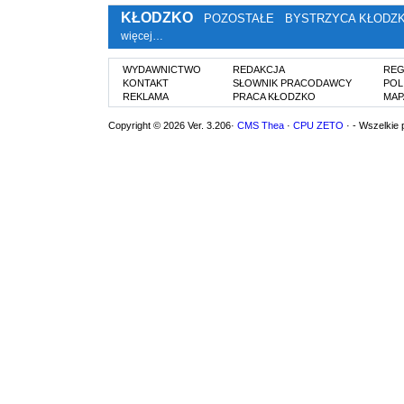
KŁODZKO
POZOSTAŁE
BYSTRZYCA KŁODZ
więcej…
WYDAWNICTWO
REDAKCJA
REG
KONTAKT
SŁOWNIK PRACODAWCY
POL
REKLAMA
PRACA KŁODZKO
MAP
Copyright © 2026 Ver. 3.206·
CMS Thea
·
CPU ZETO
· - Wszelkie