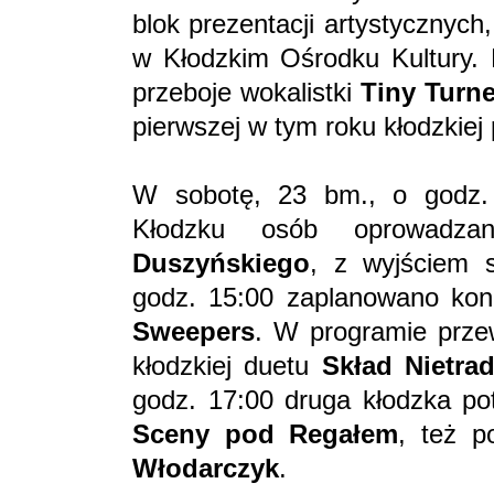
blok prezentacji artystycznych
w Kłodzkim Ośrodku Kultury. 
przeboje wokalistki
Tiny Turne
pierwszej w tym roku kłodzkie
W sobotę, 23 bm., o godz. 
Kłodzku osób oprowadz
Duszyńskiego
, z wyjściem 
godz. 15:00 zaplanowano kon
Sweepers
. W programie prze
kłodzkiej duetu
Skład Nietra
godz. 17:00 druga kłodzka p
Sceny pod Regałem
, też 
Włodarczyk
.