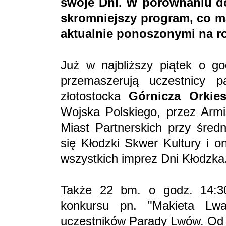
swoje Dni. W porównaniu d
skromniejszy program, co m
aktualnie ponoszonymi na ro
Już w najbliższy piątek o g
przemaszerują uczestnicy p
złotostocka
Górnicza Orkies
Wojska Polskiego, przez Armii
Miast Partnerskich przy śred
się Kłodzki Skwer Kultury i 
wszystkich imprez Dni Kłodzka
Także 22 bm. o godz. 14:30
konkursu pn. "Makieta Lw
uczestników Parady Lwów. Od g