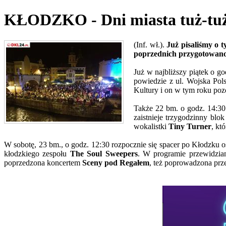
KŁODZKO - Dni miasta tuż-tu
(Inf. wł.).
Już pisaliśmy o 
poprzednich przygotowano 
Już w najbliższy piątek o g
powiedzie z ul. Wojska Pol
Kultury i on w tym roku poz
Także 22 bm. o godz. 14:3
zaistnieje trzygodzinny blo
wokalistki
Tiny Turner
, kt
W sobotę, 23 bm., o godz. 12:30 rozpocznie się spacer po Kłodzku
kłodzkiego zespołu
The Soul Sweepers
. W programie przewidzia
poprzedzona koncertem
Sceny pod Regałem
, też poprowadzona prz