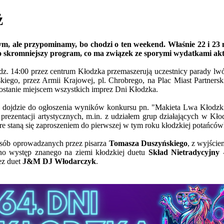
ż
tym, ale przypominamy, bo chodzi o ten weekend. Właśnie 22 i 2
skromniejszy program, co ma związek ze sporymi wydatkami aktu
odz. 14:00 przez centrum Kłodzka przemaszerują uczestnicy parady l
skiego, przez Armii Krajowej, pl. Chrobrego, na Plac Miast Partner
ostanie miejscem wszystkich imprez Dni Kłodzka.
0 dojdzie do ogłoszenia wyników konkursu pn. "Makieta Lwa Kłodz
k prezentacji artystycznych, m.in. z udziałem grup działających w K
óre staną się zaproszeniem do pierwszej w tym roku kłodzkiej potańcó
 osób oprowadzanych przez pisarza
Tomasza Duszyńskiego
, z wyjści
no występ znanego na ziemi kłodzkiej duetu
Skład Nietradycyjny
-
ez duet
J&M DJ Włodarczyk
.