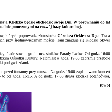
3 maja Kłodzko będzie obchodzić swoje Dni. W porównaniu do lat
alnie ponoszonymi na rozwój bazy kulturalnej.
wów, których poprowadzi złotostocka
Górnicza Orkiestra Dęta
. Trasa
skich przy średniowiecznym moście. Tam znajduje się Kłodzki Skwer
kiego" adresowanego do uczestników Parady Lwów. Od godz. 16:00
łodzkim Ośrodku Kultury. Natomiast o godz. 19:00 zabrzmią przeboje
wki pod gwiazdami.
em sprzed fontanny przy ratuszu. Na godz. 15:00 zaplanowano koncert
 to od godz. 16:15. A od godz. 17:00 druga kłodzka potańcówka,
(bwb)