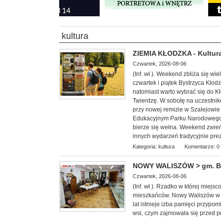
kultura
ZIEMIA KŁODZKA - Kultura
Czwartek, 2026-08-06
(Inf. wł.). Weekend zbliża się w
czwartek i piątek Bystrzyca Kłod
natomiast warto wybrać się do 
Twierdzę. W sobotę na uczestnik
przy nowej remizie w Szalejowi
Edukacyjnym Parku Narodowego G
bierze się wełna. Weekend zwieńc
innych wydarzeń tradycyjnie pre
Kategoria:
kultura
Komentarze: 0
NOWY WALISZÓW > gm. Byst
Czwartek, 2026-08-06
(Inf. wł.). Rzadko w której miej
mieszkańców. Nowy Waliszów w 
lat istnieje izba pamięci przypom
wsi, czym zajmowała się przed p