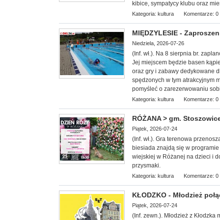
kibice, sympatycy klubu oraz mi
Kategoria:
kultura
Komentarze: 0
MIĘDZYLESIE - Zaproszeni
Niedziela, 2026-07-26
(Inf. wł.). Na 8 sierp
nia br. zapla
Jej miejscem będzie basen kąpie
oraz gry i zabawy dedykowane dl
spędzonych w tym atrakcyjnym mi
pomyśleć o zarezerwowaniu sobi
Kategoria:
kultura
Komentarze: 0
RÓŻANA > gm. Stoszowice 
Piątek, 2026-07-24
(Inf. wł.). Gra terenowa przenos
biesiada znajdą się w programie I
wiejskiej w Różanej na dzieci i 
przysmaki.
Kategoria:
kultura
Komentarze: 0
KŁODZKO - Młodzież połąc
Piątek, 2026-07-24
(Inf. zewn.). Młodzież z Kłodzka