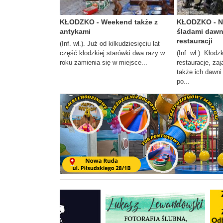
KŁODZKO - Weekend także z
KŁODZKO - N
antykami
śladami dawny
restauracji
(Inf. wł.). Już od kilkudziesięciu lat
część kłodzkiej starówki dwa razy w
(Inf. wł.). Kłodz
roku zamienia się w miejsce...
restauracje, zaj
także ich dawni
po...