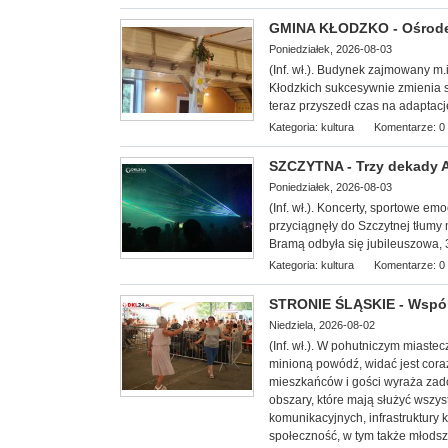
GMINA KŁODZKO - Ośrodek
Poniedziałek, 2026-08-03
(Inf. wł.). Budynek zajmowany m.
Kłodzkich su
kcesywnie zmienia s
teraz przyszedł czas na adapta
Kategoria:
kultura
Komentarze: 0
SZCZYTNA - Trzy dekady Ag
Poniedziałek, 2026-08-03
(Inf. wł.). Koncerty, sportowe e
przyciągnęły do Szczytnej tłumy 
Bramą odbyła się jubileuszowa, 3
Kategoria:
kultura
Komentarze: 0
STRONIE ŚLĄSKIE - Wspól
Niedziela, 2026-08-02
(Inf. wł.). W pohutniczym miast
minioną powódź, widać jest cora
mieszkańców i gości wyraża zado
obszary, które mają służyć wszys
komunikacyjnych, infrastruktury 
społeczność, w tym także młodsz