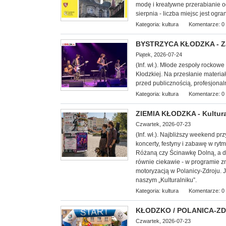
modę i kreatywne przerabianie od
sierpnia - liczba miejsc jest ogra
Kategoria:
kultura
Komentarze: 0
BYSTRZYCA KŁODZKA - Za
Piątek, 2026-07-24
(Inf. wł.). Młode zespoły rock
Kłodzkiej. Na przesłanie materiał
przed publicznością, profesjona
Kategoria:
kultura
Komentarze: 0
ZIEMIA KŁODZKA - Kultura
Czwartek, 2026-07-23
(Inf. wł.). Najbliższy weekend p
koncerty, festyny i zabawę w ryt
Różaną czy Ścinawkę Dolną, a d
równie ciekawie - w programie z
motoryzacją w Polanicy-Zdroju. 
naszym „Kulturalniku”.
Kategoria:
kultura
Komentarze: 0
KŁODZKO / POLANICA-ZDRÓ
Czwartek, 2026-07-23