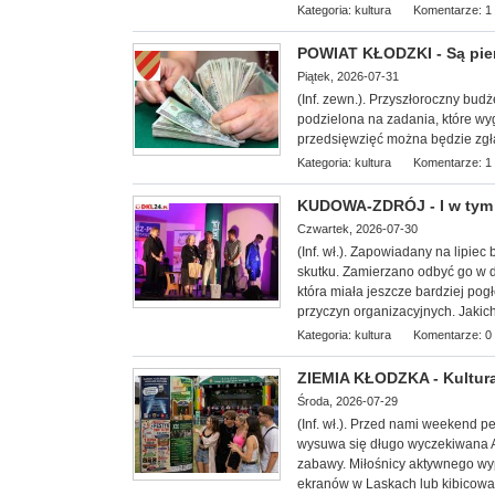
Kategoria:
kultura
Komentarze: 1
POWIAT KŁODZKI - Są pie
Piątek, 2026-07-31
(Inf. zewn.). Przyszłoroczny budż
podzielona na zadania, które w
przedsięwzięć można będzie zgła
Kategoria:
kultura
Komentarze: 1
KUDOWA-ZDRÓJ - I w tym 
Czwartek, 2026-07-30
(Inf.
wł.). Zapowiadany na lipiec 
skutku. Zamierzano odbyć go w dn
która miała jeszcze bardziej pog
przyczyn organizacyjnych. Jakich
Kategoria:
kultura
Komentarze: 0
ZIEMIA KŁODZKA - Kultura
Środa, 2026-07-29
(Inf. wł.). Przed nami weekend 
wysuwa się długo wyczekiwana Agr
zabawy. Miłośnicy aktywnego wyp
ekranów w Laskach lub kibicowa