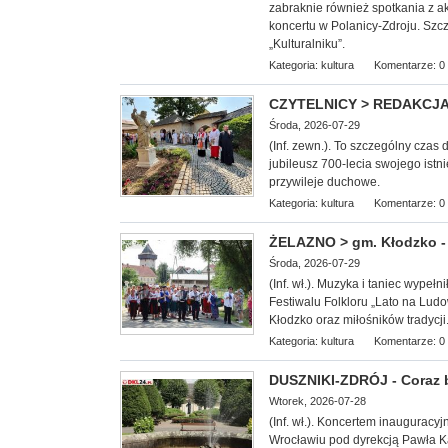
zabraknie również spotkania z a
koncertu w Polanicy-Zdroju. Szc
„Kulturalniku”.
Kategoria:
kultura
Komentarze: 0
CZYTELNICY > REDAKCJA - 
Środa, 2026-07-29
(Inf. zewn.). To szczególny czas
jubileusz 700-lecia swojego istn
przywileje duchowe.
Kategoria:
kultura
Komentarze: 0
ŻELAZNO > gm. Kłodzko - 
Środa, 2026-07-29
(Inf. wł.). Muzyka i taniec wype
Festiwalu Folkloru „Lato na Lu
Kłodzko oraz miłośników tradycji
Kategoria:
kultura
Komentarze: 0
DUSZNIKI-ZDRÓJ - Coraz b
Wtorek, 2026-07-28
(Inf. wł.). Koncerte
m inauguracyj
Wrocławiu pod dyrekcją Pawła Ka