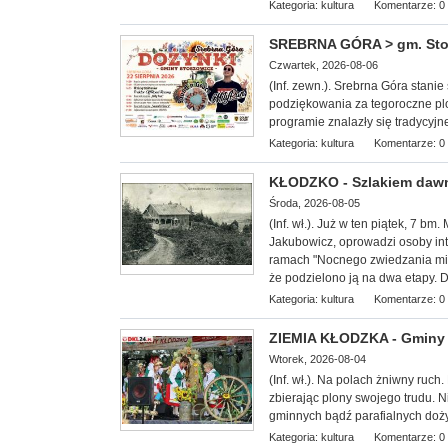
Kategoria:
kultura
Komentarze: 0
SREBRNA GÓRA > gm. Stosz
Czwartek, 2026-08-06
(Inf. zewn.). Srebrna Góra stan
podziękowania za tegoroczne plo
programie znalazły się tradycyjn
Kategoria:
kultura
Komentarze: 0
KŁODZKO - Szlakiem dawn
Środa, 2026-08-05
(Inf. wł.
). Już w ten piątek, 7 bm
Jakubowicz, oprowadzi osoby int
ramach "Nocnego zwiedzania mias
że podzielono ją na dwa etapy. D
Kategoria:
kultura
Komentarze: 0
ZIEMIA KŁODZKA - Gminy 
Wtorek, 2026-08-04
(Inf. wł.). Na
polach żniwny ruch. 
zbierając plony swojego trudu. 
gminnych bądź parafialnych doż
Kategoria:
kultura
Komentarze: 0