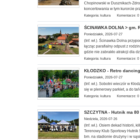
Chopinowski w Dusznikach-Zdroju
koncertowania w tym kurorcie pr
Kategoria:
kultura
Komentarze: 0
ŚCINAWKA DOLNA > gm. Ra
Poniedziałek, 2026-07-27
(Inf. wł.). Ścinawka Dolna przyp
łącząc parafialny odpust z rodzi
gdzie nie zabrakło atrakcji dla d
Kategoria:
kultura
Komentarze: 0
KŁODZKO - Retro dancing 
Poniedziałek, 2026-07-27
(Inf. wł.). Sobotni wieczór w Kło
się w plenerowy parkiet, a do tań
Kategoria:
kultura
Komentarze: 0
SZCZYTNA - Hutnik ma 80 l
Niedziela, 2026-07-26
(Inf. wł.). Osiem dekad historii, k
Terenowy Klub Sportowy Hutnik S
bm. na stadionie drużyny i w sąs