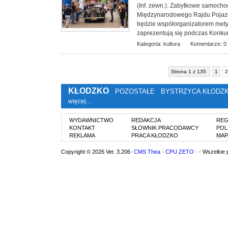
(Inf. zewn.). Zabytkowe samoch
Międzynarodowego Rajdu Pojazd
będzie współorganizatorem mety I 
zaprezentują się podczas Konkur
Kategoria:
kultura
Komentarze: 0
Strona 1 z 135
1
2
KŁODZKO
POZOSTAŁE
BYSTRZYCA KŁODZ
więcej…
WYDAWNICTWO
REDAKCJA
REG
KONTAKT
SŁOWNIK PRACODAWCY
POL
REKLAMA
PRACA KŁODZKO
MAP
Copyright © 2026 Ver. 3.206·
CMS Thea
·
CPU ZETO
· - Wszelkie