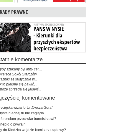
RADY PRAWNE
ostatnie komentarze
yby szukany był inny cel,...
miejsce Sokół Starczów
szniki są faktycznie w...
k to pięknie się bawić,...
może sprzeda się jakiejś...
najczęściej komentowane
ycięska wizja fortu „Owcza Góra”
rysta niechaj tu nie zagląda
ferendum przeciwko burmistrzowi?
nepid o pływalni
y do Kłodzka wejdzie komisarz rządowy?