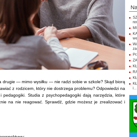
n
SZ
re
MI
KA
we
WA
za
Pr
ZA
KŁ
RA
KŁ
 a drugie — mimo wysiłku — nie radzi sobie w szkole? Skąd biorą
KŁ
awiać z rodzicem, który nie dostrzega problemu? Odpowiedzi na
i...
 i pedagogiki. Studia z psychopedagogiki dają narzędzia, które
znie na nie reagować. Sprawdź, gdzie możesz je zrealizować i
 perspektywy: