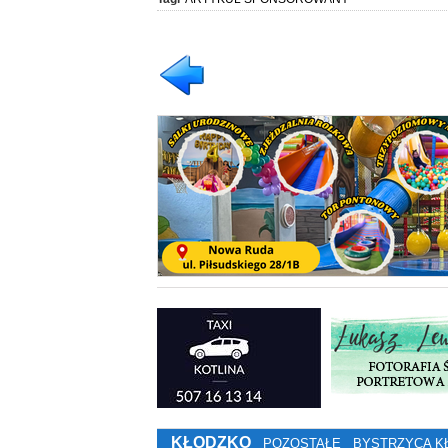
KŁODZKO
POZOSTAŁE
BYSTRZYCA K