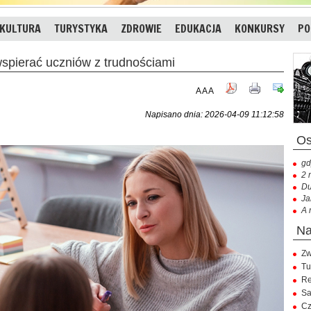
KULTURA
TURYSTYKA
ZDROWIE
EDUKACJA
KONKURSY
PO
spierać uczniów z trudnościami
A
A
A
Napisano dnia: 2026-04-09 11:12:58
gd
2 
Du
Ja
A 
Zw
Tu
Re
Sa
Cz