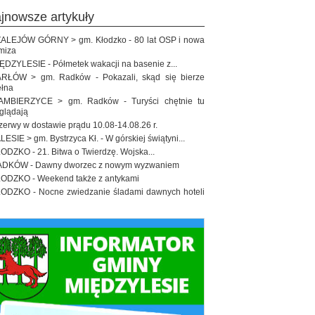
ajnowsze artykuły
ALEJÓW GÓRNY > gm. Kłodzko - 80 lat OSP i nowa
miza
ĘDZYLESIE - Półmetek wakacji na basenie z...
RŁÓW > gm. Radków - Pokazali, skąd się bierze
łna
MBIERZYCE > gm. Radków - Turyści chętnie tu
glądają
zerwy w dostawie prądu 10.08-14.08.26 r.
LESIE > gm. Bystrzyca Kł. - W górskiej świątyni...
ODZKO - 21. Bitwa o Twierdzę. Wojska...
DKÓW - Dawny dworzec z nowym wyzwaniem
ODZKO - Weekend także z antykami
ODZKO - Nocne zwiedzanie śladami dawnych hoteli