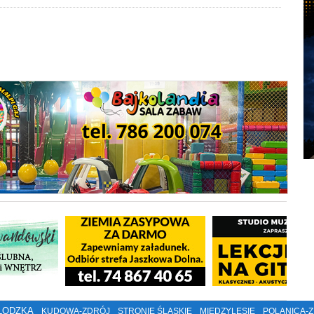
ŁODZKA
KUDOWA-ZDRÓJ
STRONIE ŚLĄSKIE
MIĘDZYLESIE
POLANICA-