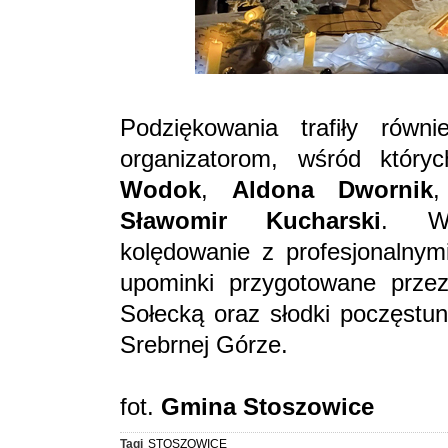
Podziękowania trafiły równ
organizatorom, wśród który
Wodok
,
Aldona Dwornik
Sławomir Kucharski
. Wy
kolędowanie z profesjonalny
upominki przygotowane prze
Sołecką oraz słodki poczęstu
Srebrnej Górze.
fot.
Gmina Stoszowice
Tagi
STOSZOWICE