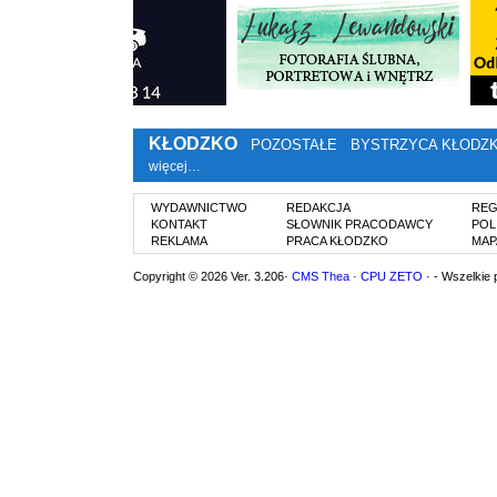
KŁODZKO
POZOSTAŁE
BYSTRZYCA KŁODZ
więcej…
WYDAWNICTWO
REDAKCJA
REG
KONTAKT
SŁOWNIK PRACODAWCY
POL
REKLAMA
PRACA KŁODZKO
MAP
Copyright © 2026 Ver. 3.206·
CMS Thea
·
CPU ZETO
· - Wszelkie