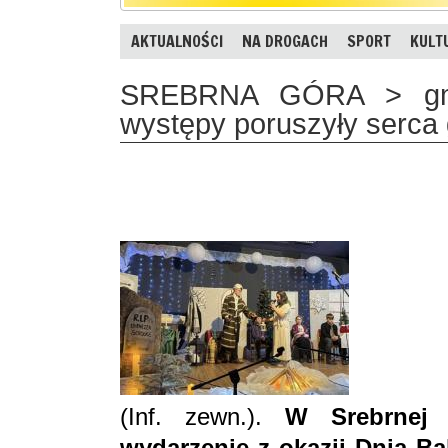
AKTUALNOŚCI
NA DROGACH
SPORT
KULT
SREBRNA GÓRA > gm. 
występy poruszyły serca 
(Inf. zewn.).
W Srebrnej 
wydarzenie z okazji Dnia Ba