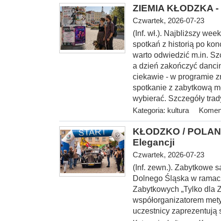
ZIEMIA KŁODZKA - 
Czwartek, 2026-07-23
(Inf. wł.). Najbliższy w
spotkań z historią po kon
warto odwiedzić m.in. S
a dzień zakończyć danci
ciekawie - w programie z
spotkanie z zabytkową m
wybierać. Szczegóły trad
Kategoria:
kultura
Koment
KŁODZKO / POLANI
Elegancji
Czwartek, 2026-07-23
(Inf. zewn.). Zabytkowe
Dolnego Śląska w rama
Zabytkowych „Tylko dla 
współorganizatorem mety I
uczestnicy zaprezentują 