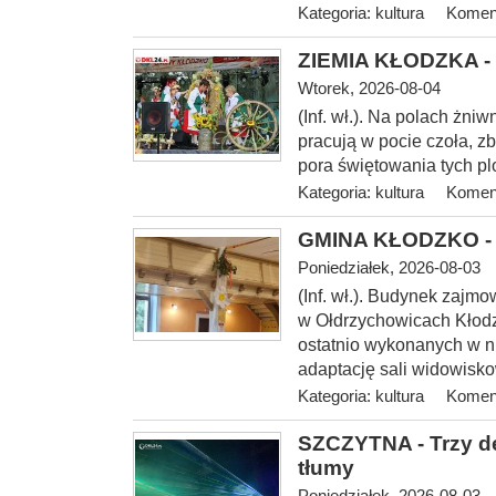
Kategoria:
kultura
Koment
ZIEMIA KŁODZKA - 
Wtorek, 2026-08-04
(Inf. wł.). Na
polach żniwn
pracują w pocie czoła, z
pora świętowania tych p
Kategoria:
kultura
Koment
GMINA KŁODZKO - O
Poniedziałek, 2026-08-03
(Inf. wł.). Budynek zajmo
w Ołdrzychowicach Kłodz
ostatnio wykonanych w ni
adaptację sali widowis
Kategoria:
kultura
Koment
SZCZYTNA - Trzy de
tłumy
Poniedziałek, 2026-08-03