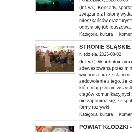
(Inf. wł.). Koncerty, spo
związane z historią wyda
mieszkańców oraz turystó
odbyła się jubileuszowa,
Kategoria:
kultura
Koment
STRONIE ŚLĄSKIE -
Niedziela, 2026-08-02
(Inf. wł.). W pohutniczym
zdewastowana przez mini
wychodzenia ze stanu wi
zadowolenie z tego, że k
które mają służyć wszyst
ciągów komunikacyjnych, 
nie zapomina się, że spo
formy rozrywki.
Kategoria:
kultura
Koment
POWIAT KŁODZKI - 