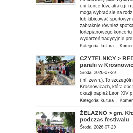
dni koncertów, atrakcji 
mogą wybrać się na rodz
lub kibicować sportowym
zabraknie również spotka
fortepianowego koncertu 
wydarzeń tradycyjnie pre
Kategoria:
kultura
Koment
CZYTELNICY > REDA
parafii w Krosnowi
Środa, 2026-07-29
(Inf. zewn.). To szczegól
Krosnowicach, która obcho
okazji papież Leon XIV 
Kategoria:
kultura
Koment
ŻELAZNO > gm. Kłod
podczas festiwalu
Środa, 2026-07-29