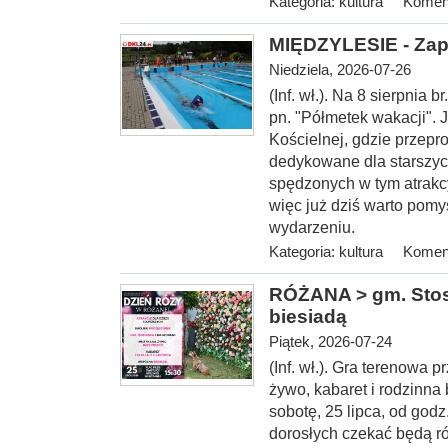
Kategoria:
kultura
Koment
MIĘDZYLESIE - Zap
Niedziela, 2026-07-26
(Inf. wł.). Na 8 sierp
nia b
pn. "Półmetek wakacji". 
Kościelnej, gdzie przepr
dedykowane dla starszyc
spędzonych w tym atrakc
więc już dziś warto pomy
wydarzeniu.
Kategoria:
kultura
Koment
RÓŻANA > gm. Stosz
biesiadą
Piątek, 2026-07-24
(Inf. wł.). Gra terenowa
żywo, kabaret i rodzinna
sobotę, 25 lipca, od
godz.
dorosłych czekać będą ró