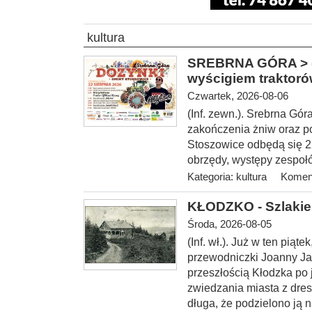
kultura
SREBRNA GÓRA > gm
wyścigiem traktor
Czwartek, 2026-08-06
(Inf. zewn.). Srebrna Gó
zakończenia żniw oraz p
Stoszowice odbędą się 22 
obrzędy, występy zespołó
Kategoria:
kultura
Koment
KŁODZKO - Szlakie
Środa, 2026-08-05
(Inf. wł.
). Już w ten piąt
przewodniczki Joanny Ja
przeszłością Kłodzka po
zwiedzania miasta z dres
długa, że podzielono ją n