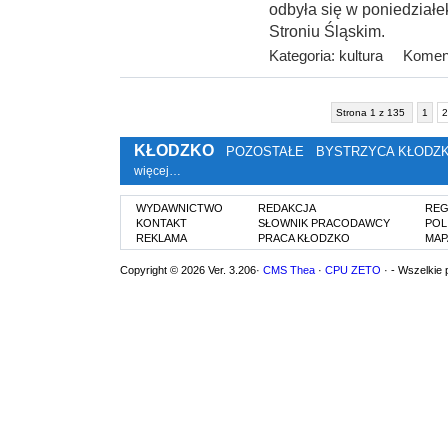
odbyła się w poniedziałek
Stroniu Śląskim.
Kategoria:
kultura
Koment
Strona 1 z 135
1
2
KŁODZKO
POZOSTAŁE
BYSTRZYCA KŁODZ
więcej…
WYDAWNICTWO
REDAKCJA
REG
KONTAKT
SŁOWNIK PRACODAWCY
POL
REKLAMA
PRACA KŁODZKO
MAP
Copyright © 2026 Ver. 3.206·
CMS Thea
·
CPU ZETO
· - Wszelkie