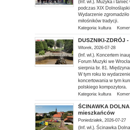
(Inf. wł.). Muzyka i tani
podczas XIX Dolnośląski
Wydarzenie zgromadziło
miłośników tradycji.
Kategoria:
kultura
Koment
DUSZNIKI-ZDRÓJ - 
Wtorek, 2026-07-28
(Inf. wł.). Koncerte
m inau
Forum Muzyki we Wrocław
sierpnia br. 81. Między
W tym roku to wydarzenie
koncertowania w tym kur
polskiego kompozytora.
Kategoria:
kultura
Koment
ŚCINAWKA DOLNA > 
mieszkańców
Poniedziałek, 2026-07-27
(Inf. wł.). Ścinawka Dol