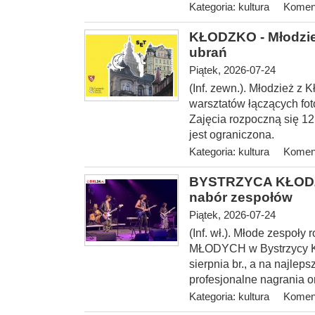
Kategoria:
kultura
Koment
KŁODZKO - Młodzież
ubrań
Piątek, 2026-07-24
(Inf. zewn.). Młodzież z 
warsztatów łączących fot
Zajęcia rozpoczną się 12 
jest ograniczona.
Kategoria:
kultura
Koment
BYSTRZYCA KŁODZ
nabór zespołów
Piątek, 2026-07-24
(Inf. wł.). Młode zespoł
MŁODYCH w Bystrzycy Kło
sierpnia br., a na najlep
profesjonalne nagrania o
Kategoria:
kultura
Koment