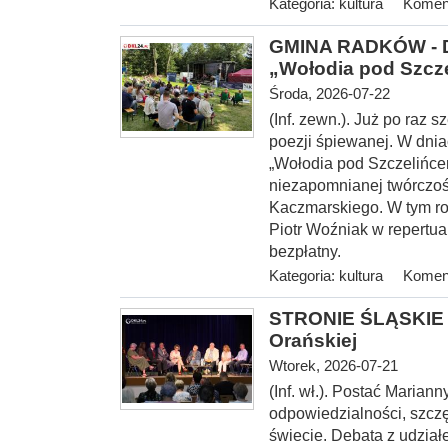
Kategoria:
kultura
Koment
GMINA RADKÓW - Dw
„Wołodia pod Szcz
Środa, 2026-07-22
(Inf. zewn.). Już po raz
poezji śpiewanej. W dnia
„Wołodia pod Szczelińce
niezapomnianej twórczoś
Kaczmarskiego. W tym ro
Piotr Woźniak w repertu
bezpłatny.
Kategoria:
kultura
Koment
STRONIE ŚLĄSKIE -
Orańskiej
Wtorek, 2026-07-21
(Inf. wł.). Postać Marian
odpowiedzialności, szcz
świecie. Debata z udzia