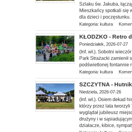
Szlaku św. Jakuba, łączą
Mieszkańcy spotkali się w
dla dzieci i poczęstunku.
Kategoria:
kultura
Koment
KŁODZKO - Retro d
Poniedziałek, 2026-07-27
(Inf. wł.). Sobotni wiecz
Park Strażacki zamienił s
podświetlonej fontannie ru
Kategoria:
kultura
Koment
SZCZYTNA - Hutnik 
Niedziela, 2026-07-26
(Inf. wł.). Osiem dekad hi
którzy przez lata tworzyl
wyglądał jubileusz miejs
drużyny i w sąsiadującym
działacze, kibice, sympa