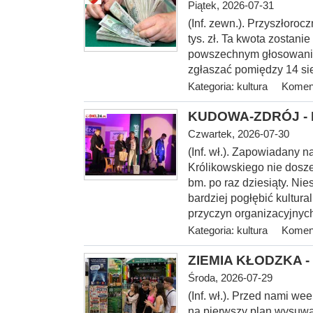
Piątek, 2026-07-31
(Inf. zewn.). Przyszłoroc
tys. zł. Ta kwota zostani
powszechnym głosowaniu
zgłaszać pomiędzy 14 sie
Kategoria:
kultura
Koment
KUDOWA-ZDRÓJ - I 
Czwartek, 2026-07-30
(Inf.
wł.). Zapowiadany na
Królikowskiego nie dosze
bm. po raz dziesiąty. Nie
bardziej pogłębić kultur
przyczyn organizacyjnych
Kategoria:
kultura
Koment
ZIEMIA KŁODZKA - 
Środa, 2026-07-29
(Inf. wł.). Przed nami w
na pierwszy plan wysuwa