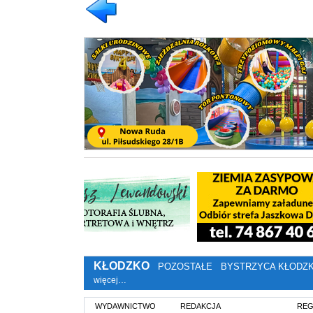
KŁODZKO
POZOSTAŁE
BYSTRZYCA KŁODZ
więcej…
WYDAWNICTWO
REDAKCJA
REG