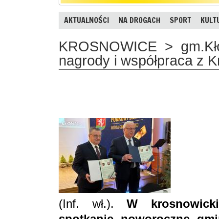
AKTUALNOŚCI
NA DROGACH
SPORT
KULT
KROSNOWICE > gm.Kłodz
nagrody i współpraca z 
(Inf. wł.).
W krosnowicki
spotkanie noworoczne gmi