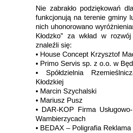
Nie zabrakło podziękowań dl
funkcjonują na terenie gminy 
nich uhonorowano wyróżnieni
Kłodzko” za wkład w rozwój
znaleźli się:
• House Concept Krzysztof Ma
• Primo Servis sp. z o.o. w Bę
• Spółdzielnia Rzemieślni
Kłodzkiej
• Marcin Szychalski
• Mariusz Pusz
• DAR-KOP Firma Usługowo-H
Wambierzycach
• BEDAX – Poligrafia Reklam