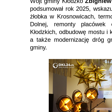
Wójt gminy Kłodzko
Zbigniew
podsumował rok 2025, wskazuj
żłobka w Krosnowicach, term
Dolnej, remonty placówek 
Kłodzkich, odbudowę mostu i k
a także modernizację dróg g
gminy.