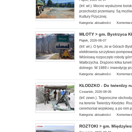
(Inf. wł.). Mocn
o wysłużone bois
przechodzi przemiany. Są możl
Kultury Fizycznej.
Kategoria:
aktualności
Komentarz
MŁOTY > gm. Bystrzyca Kł
Piątek, 2026-08-07
(Inf. wł.). O tym, że w Górach B
elektrownia szczytowo-pompowa 
Wiśniową rozpoczęto roboty górn
Wałbrzycha. Drążono kilka tunel
dolnego. W 1989 r. inwestycję pr
Kategoria:
aktualności
Komentarz
KŁODZKO - Do twierdzy n
Czwartek, 2026-08-06
(Inf. zewn.). T
egoroczne obchody 
na terenie Twierdzy Kłodzko. Roz
ceremoniał wojskowy, a po nim pi
Kategoria:
aktualności
Komentarz
ROZTOKI > gm. Międzylesi