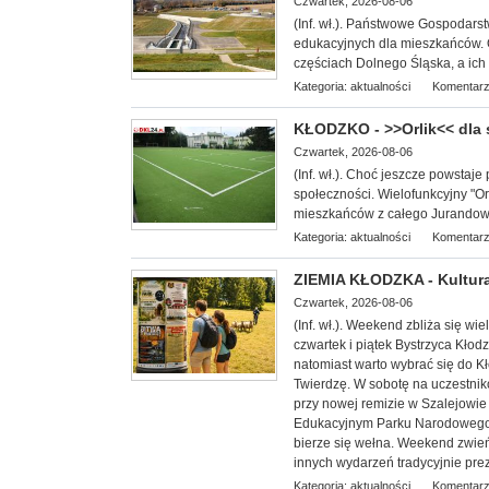
Czwartek, 2026-08-06
(Inf. wł.). Państwowe Gospodars
edukacyjnych dla miesz
kańców. 
częściach Dolnego Śląska, a ich c
Kategoria:
aktualności
Komentarz
KŁODZKO - >>Orlik<< dla
Czwartek, 2026-08-06
(Inf. wł.). Choć jeszcze powstaje 
społeczności. Wielofunkcyjny "Or
mieszkańców z całego Jurandowa,
Kategoria:
aktualności
Komentarz
ZIEMIA KŁODZKA - Kultura
Czwartek, 2026-08-06
(Inf. wł.). Weekend zbliża się w
czwartek i piątek Bystrzyca Kłod
natomiast warto wybrać się do 
Twierdzę. W sobotę na uczestnik
przy nowej remizie w Szalejowi
Edukacyjnym Parku Narodowego G
bierze się wełna. Weekend zwieńc
innych wydarzeń tradycyjnie pre
Kategoria:
aktualności
Komentarz