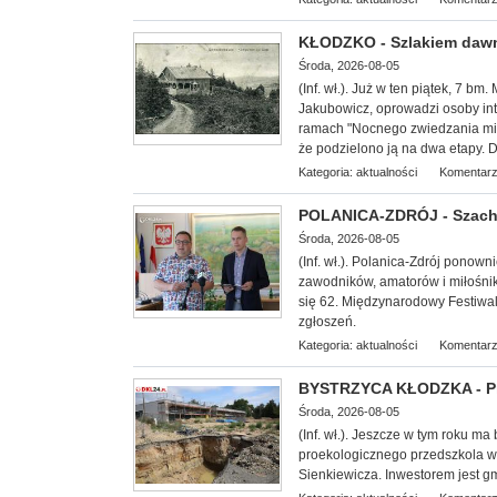
KŁODZKO - Szlakiem dawn
Środa, 2026-08-05
(Inf. wł.
). Już w ten piątek, 7 bm
Jakubowicz, oprowadzi osoby int
ramach "Nocnego zwiedzania mias
że podzielono ją na dwa etapy. D
Kategoria:
aktualności
Komentarz
POLANICA-ZDRÓJ - Szachow
Środa, 2026-08-05
(Inf. wł.). Polanica-Zdrój ponow
zawodników, amatorów i miłośnik
się 62. Międzynarodowy Festiwal
zgłoszeń.
Kategoria:
aktualności
Komentarz
BYSTRZYCA KŁODZKA - Pro
Środa, 2026-08-05
(Inf. wł.). Jeszcze w tym roku ma
proekologicznego przedszkola w B
Sienkiewicza. Inwestorem jest gm