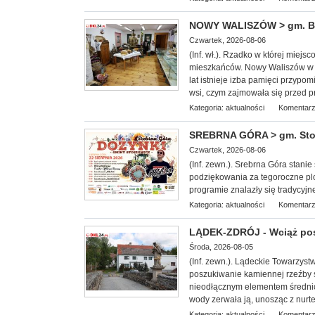
NOWY WALISZÓW > gm. Byst
Czwartek, 2026-08-06
(Inf. wł.). Rzadko w której miej
mieszkańców. Nowy Waliszów w 
lat istnieje izba pamięci przypom
wsi, czym zajmowała się przed p
Kategoria:
aktualności
Komentarz
SREBRNA GÓRA > gm. Stosz
Czwartek, 2026-08-06
(Inf. zewn.). Srebrna Góra stan
podziękowania za tegoroczne plo
programie znalazły się tradycyjn
Kategoria:
aktualności
Komentarz
LĄDEK-ZDRÓJ - Wciąż po
Środa, 2026-08-05
(Inf. zewn.). Lądeckie Towarzy
st
poszukiwanie kamiennej rzeźby 
nieodłącznym elementem średni
wody zerwała ją, unosząc z nurtem
Kategoria:
aktualności
Komentarz