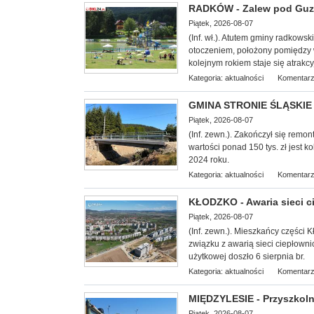
RADKÓW - Zalew pod Guzo
Piątek, 2026-08-07
(Inf. wł.). Atutem gminy radkows
otoczeniem, położony pomiędzy
kolejnym rokiem staje się atrakcy
Kategoria:
aktualności
Komentarz
GMINA STRONIE ŚLĄSKIE -
Piątek, 2026-08-07
(Inf. zewn.). Zakończył się remo
wartości ponad 150 tys. zł jest
2024 roku.
Kategoria:
aktualności
Komentarz
KŁODZKO - Awaria sieci c
Piątek, 2026-08-07
(Inf. zewn.). Mieszkańcy części 
związku z awarią sieci ciepłowni
użytkowej doszło 6 sierpnia br.
Kategoria:
aktualności
Komentarz
MIĘDZYLESIE - Przyszkoln
Piątek, 2026-08-07