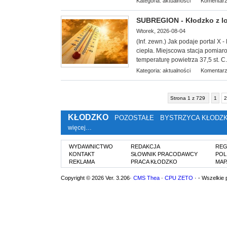
Kategoria:
aktualności
Komentarz
SUBREGION - Kłodzko z lok
Wtorek, 2026-08-04
(Inf. zewn.) Jak podaje portal X -
ciepła. Miejscowa stacja pomiar
temperaturę powietrza 37,5 st. C.
Kategoria:
aktualności
Komentarz
Strona 1 z 729
1
2
KŁODZKO
POZOSTAŁE
BYSTRZYCA KŁODZ
więcej…
WYDAWNICTWO
REDAKCJA
REG
KONTAKT
SŁOWNIK PRACODAWCY
POL
REKLAMA
PRACA KŁODZKO
MAP
Copyright © 2026 Ver. 3.206·
CMS Thea
·
CPU ZETO
· - Wszelkie