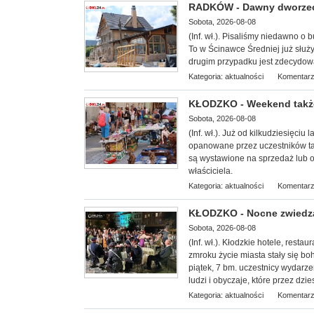
RADKÓW - Dawny dworze
Sobota, 2026-08-08
(Inf. wł.). P
isaliśmy niedawno o 
To w Ścinawce Średniej już służy
drugim przypadku jest zdecydowa
Kategoria:
aktualności
Komentarz
KŁODZKO - Weekend także
Sobota, 2026-08-08
(Inf. wł.). Już od kilkudziesięciu
opanowane przez uczestników tar
są wystawione na sprzedaż lub 
właściciela.
Kategoria:
aktualności
Komentarz
KŁODZKO - Nocne zwiedzan
Sobota, 2026-08-08
(Inf. wł.). Kłodzkie hotele, restaur
zmroku życie miasta stały się b
piątek, 7 bm. uczestnicy wydarze
ludzi i obyczaje, które przez dzi
Kategoria:
aktualności
Komentarz