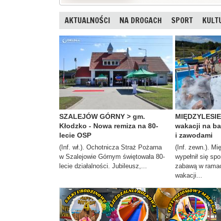
AKTUALNOŚCI
NA DROGACH
SPORT
KULT
SZALEJÓW GÓRNY > gm.
MIĘDZYLESIE 
Kłodzko - Nowa remiza na 80-
wakacji na ba
lecie OSP
i zawodami
(Inf. wł.). Ochotnicza Straż Pożarna
(Inf. zewn.). M
w Szalejowie Górnym świętowała 80-
wypełnił się spo
lecie działalności. Jubileusz,...
zabawą w rama
wakacji...