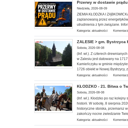
Przerwy w dostawie prądu 
Niedziela, 2026-08-09
ZIEMIA KŁODZKA I ZĄBKOWICKA. S
zaplanowaną przez energetyków 
utrudnienia z tym związane. Info
Kategoria:
aktualności
Komentarz
ZALESIE > gm. Bystrzyca K
Sobota, 2026-08-08
(Inf. wł.). Z czterech drewnianyc
w Zalesiu jest datowany na 1717-1
Kamieńczyku w gminie międzyleski
1726 obiekt w Nowej Bystrzycy, z
Kategoria:
aktualności
Komentarz
KŁODZKO - 21. Bitwa o Tw
Sobota, 2026-08-08
(Inf. wł.). Kłodzko po raz kolejny
historii. W sobotę, 8 sierpnia 2
historyczne stoiska, przemarsz 
zakończy nocne zwiedzanie Twie
Kategoria:
aktualności
Komentarz