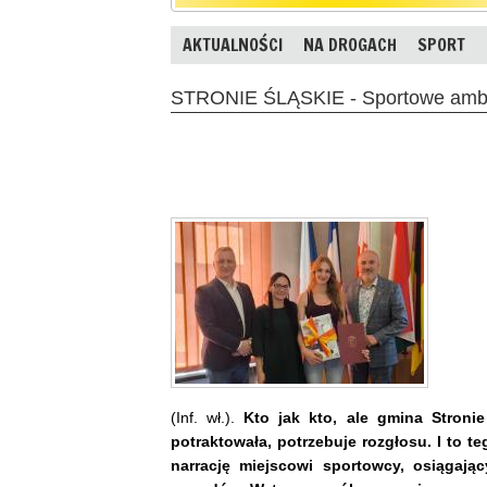
AKTUALNOŚCI
NA DROGACH
SPORT
STRONIE ŚLĄSKIE - Sportowe amba
(Inf. wł.).
Kto jak kto, ale gmina Stroni
potraktowała, potrzebuje rozgłosu. I to 
narrację miejscowi sportowcy, osiągają