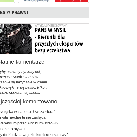
RADY PRAWNE
ostatnie komentarze
yby szukany był inny cel,...
miejsce Sokół Starczów
szniki są faktycznie w cieniu...
k to pięknie się bawić, tylko...
może sprzeda się jakiejś...
najczęściej komentowane
ycięska wizja fortu „Owcza Góra”
rysta niechaj tu nie zagląda
ferendum przeciwko burmistrzowi?
nepid o pływalni
y do Kłodzka wejdzie komisarz rządowy?