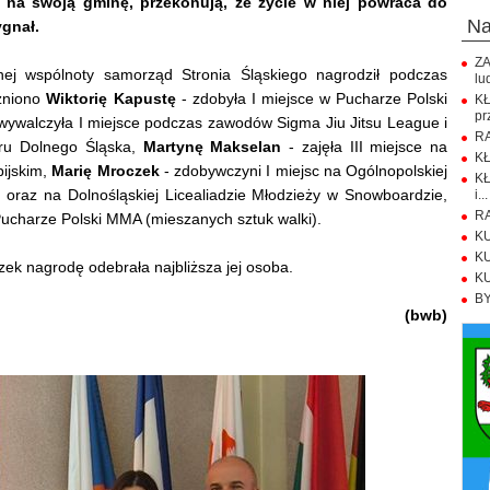
na swoją gminę, przekonują, że życie w niej powraca do
n
ygnał.
ZA
nej wspólnoty samorząd Stronia Śląskiego nagrodził podczas
lu
óżniono
Wiktorię Kapustę
- zdobyła I miejsce w Pucharze Polski
K
pr
wywalczyła I miejsce podczas zawodów Sigma Jiu Jitsu League i
RA
haru Dolnego Śląska,
Martynę Makselan
- zajęła III miejsce na
KŁ
pijskim,
Marię Mroczek
- zdobywczyni I miejsc na Ogólnopolskiej
KŁ
oraz na Dolnośląskiej Licealiadzie Młodzieży w Snowboardzie,
i...
RA
Pucharze Polski MMA (mieszanych sztuk walki).
KU
KU
ek nagrodę odebrała najbliższa jej osoba.
KU
BY
(bwb)