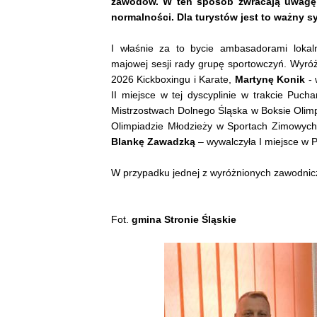
zawodów. W ten sposób zwracają uwagę 
normalności. Dla turystów jest to ważny s
I właśnie za to bycie ambasadorami lokal
majowej sesji rady grupę sportowczyń. Wyr
2026 Kickboxingu i Karate,
Martynę Konik
- 
II miejsce w tej dyscyplinie w trakcie Puc
Mistrzostwach Dolnego Śląska w Boksie Olim
Olimpiadzie Młodzieży w Sportach Zimowych 
Blankę Zawadzką
– wywalczyła I miejsce w 
W przypadku jednej z wyróżnionych zawodnicz
Fot.
gmina Stronie Śląskie