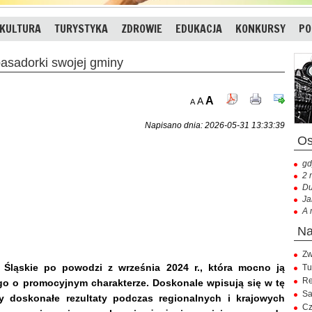
KULTURA
TURYSTYKA
ZDROWIE
EDUKACJA
KONKURSY
PO
sadorki swojej gminy
A
A
A
Napisano dnia: 2026-05-31 13:33:39
gd
2 
Du
Ja
A 
Zw
e Śląskie po powodzi z września 2024 r., która mocno ją
Tu
Re
tego o promocyjnym charakterze. Doskonale wpisują się w tę
Sa
cy doskonałe rezultaty podczas regionalnych i krajowych
Cz