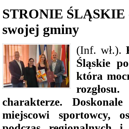
STRONIE ŚLĄSKIE -
swojej gminy
(Inf. wł.).
Śląskie p
która mocn
rozgłosu
charakterze. Doskonal
miejscowi sportowcy, os
podczas regionalnych 