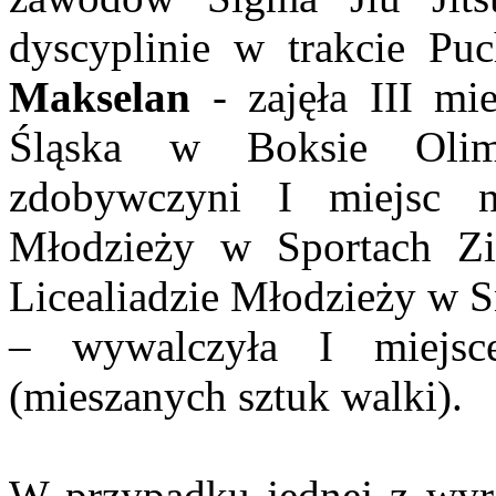
dyscyplinie w trakcie Pu
Makselan
- zajęła III mi
Śląska w Boksie Oli
zdobywczyni I miejsc n
Młodzieży w Sportach Zi
Licealiadzie Młodzieży w 
– wywalczyła I miejs
(mieszanych sztuk walki).
W przypadku jednej z wyr