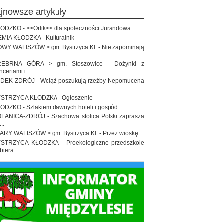
ajnowsze artykuły
ODZKO - >>Orlik<< dla społeczności Jurandowa
EMIA KŁODZKA - Kulturalnik
WY WALISZÓW > gm. Bystrzyca Kł. - Nie zapominają
.
REBRNA GÓRA > gm. Stoszowice - Dożynki z
ncertami i...
DEK-ZDRÓJ - Wciąż poszukują rzeźby Nepomucena
.
STRZYCA KŁODZKA - Ogłoszenie
ODZKO - Szlakiem dawnych hoteli i gospód
LANICA-ZDRÓJ - Szachowa stolica Polski zaprasza
..
ARY WALISZÓW > gm. Bystrzyca Kł. - Przez wioskę...
STRZYCA KŁODZKA - Proekologiczne przedszkole
biera...