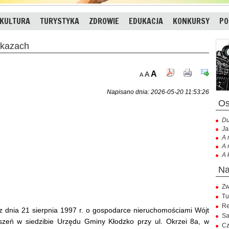
KULTURA
TURYSTYKA
ZDROWIE
EDUKACJA
KONKURSY
PO
ykazach
A
A
A
Napisano dnia: 2026-05-20 11:53:26
Du
Ja
A 
A 
A 
Zw
Tu
Re
 z dnia 21 sierpnia 1997 r. o gospodarce nieruchomościami Wójt
Sa
oszeń w siedzibie Urzędu Gminy Kłodzko przy ul. Okrzei 8a, w
Cz