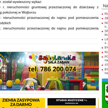
r. został wywieszony wykaz:
n
r. nieruchomości gruntowej przeznaczonej do dzierżawy z
ng położonej w Wojborzu
KŁ
. nieruchomości przeznaczonej do najmu pod pomieszczenia
ZI
odzkich
NO
o..
. nieruchomości przeznaczonej do najmu pod pomieszczenia
S
ko
LĄ
z..
BY
KŁ
PO
na.
ST
BY
na