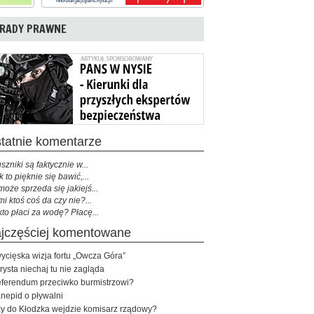
RADY PRAWNE
ostatnie komentarze
szniki są faktycznie w...
k to pięknie się bawić,...
może sprzeda się jakiejś...
mi ktoś coś da czy nie?...
kto płaci za wodę? Płacę...
najczęściej komentowane
ycięska wizja fortu „Owcza Góra”
rysta niechaj tu nie zagląda
ferendum przeciwko burmistrzowi?
nepid o pływalni
y do Kłodzka wejdzie komisarz rządowy?