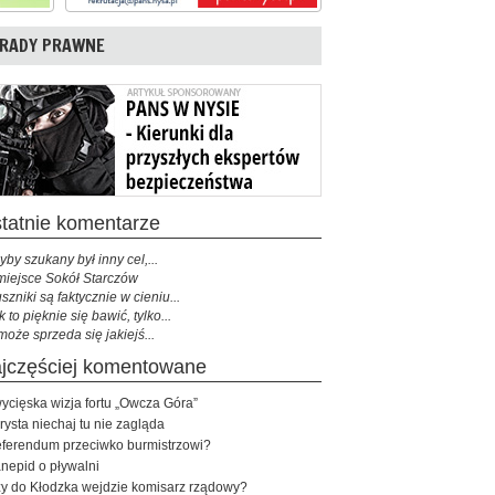
RADY PRAWNE
ostatnie komentarze
yby szukany był inny cel,...
miejsce Sokół Starczów
szniki są faktycznie w cieniu...
k to pięknie się bawić, tylko...
może sprzeda się jakiejś...
najczęściej komentowane
ycięska wizja fortu „Owcza Góra”
rysta niechaj tu nie zagląda
ferendum przeciwko burmistrzowi?
nepid o pływalni
y do Kłodzka wejdzie komisarz rządowy?