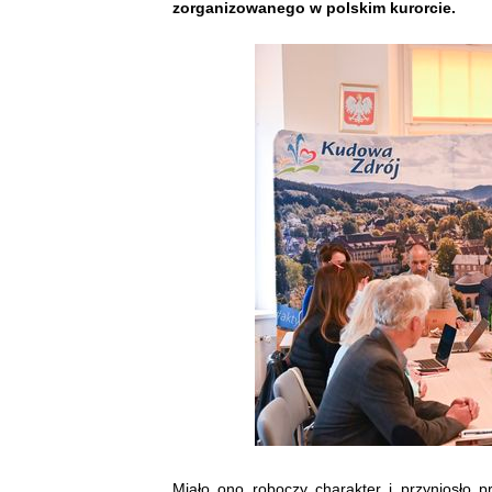
zorganizowanego w polskim kurorcie.
Miało ono roboczy charakter i przyniosło pr