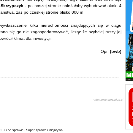
-Skrzypczyk
- po naszej stronie należałoby wybudować około 4
państwa, zaś po czeskiej stronie blisko 800 m.
właszczenie kilku nieruchomości znajdujących się w ciągu
starano się go nie zagospodarowywać, licząc że szybciej ruszy jej
rócił klimat dla inwestycji.
Opr.
(bwb)
*.dynamic.gprs.plus.pl
 i po sprawie ! Super sprawa i inicjatywa !