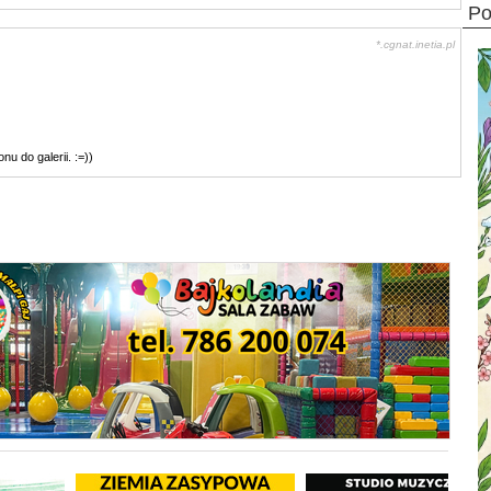
p
*.cgnat.inetia.pl
u do galerii. :=))