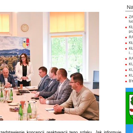
n
ZA
lu
K
pr
RA
KŁ
KŁ
i...
RA
KU
KU
KU
BY
zedstawienie koncepcji reaktywacji tego szlaku. Jak informuje