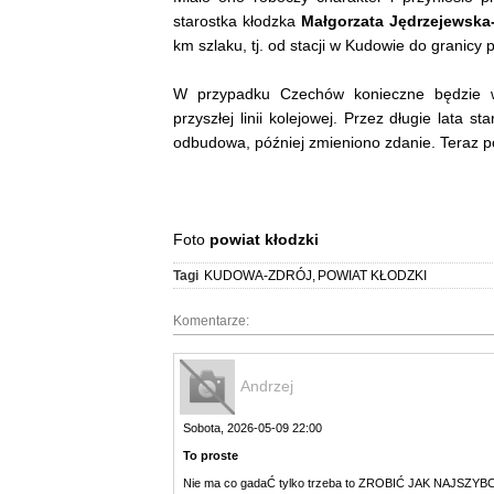
starostka kłodzka
Małgorzata Jędrzejewska
km szlaku, tj. od stacji w Kudowie do granicy 
W przypadku Czechów konieczne będzie wy
przyszłej linii kolejowej. Przez długie lata 
odbudowa, później zmieniono zdanie. Teraz pow
Foto
powiat kłodzki
Tagi
KUDOWA-ZDRÓJ
,
POWIAT KŁODZKI
Komentarze:
Andrzej
Sobota, 2026-05-09 22:00
To proste
Nie ma co gadaĆ tylko trzeba to ZROBIĆ JAK NAJSZYBCIEJ