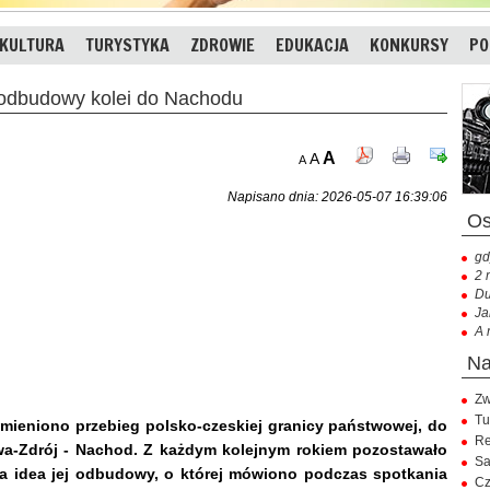
KULTURA
TURYSTYKA
ZDROWIE
EDUKACJA
KONKURSY
PO
dbudowy kolei do Nachodu
A
A
A
Napisano dnia: 2026-05-07 16:39:06
gd
2 
Du
Ja
A 
Zw
Tu
 zmieniono przebieg polsko-czeskiej granicy państwowej, do
Re
wa-Zdrój - Nachod. Z każdym kolejnym rokiem pozostawało
Sa
iła idea jej odbudowy, o której mówiono podczas spotkania
Cz