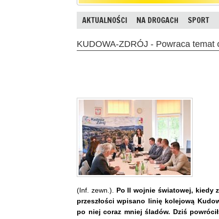
AKTUALNOŚCI
NA DROGACH
SPORT
KUDOWA-ZDRÓJ - Powraca temat o
(Inf. zewn.).
Po II wojnie światowej, kiedy
przeszłości wpisano linię kolejową Kudo
po niej coraz mniej śladów. Dziś powróc