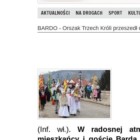
AKTUALNOŚCI
NA DROGACH
SPORT
KULT
BARDO - Orszak Trzech Króli przeszedł 
(Inf. wł.).
W radosnej atm
mieszkańcy i goście Barda 