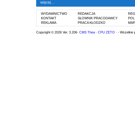
więcej…
WYDAWNICTWO
REDAKCJA
REG
KONTAKT
SŁOWNIK PRACODAWCY
POL
REKLAMA
PRACA KŁODZKO
MAP
Copyright © 2026 Ver. 3.206·
CMS Thea
·
CPU ZETO
· - Wszelkie