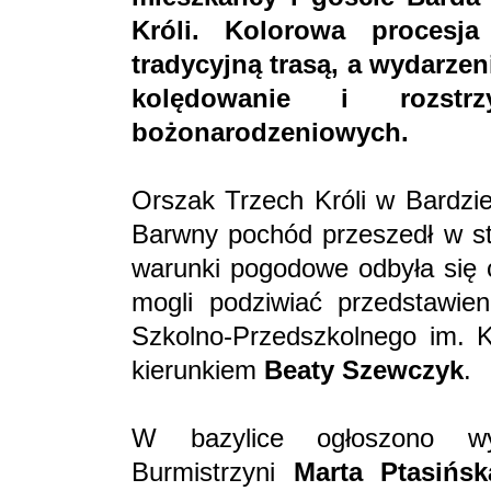
Króli. Kolorowa procesj
tradycyjną trasą, a wydarzen
kolędowanie i rozstrz
bożonarodzeniowych.
Orszak Trzech Króli w Bardzi
Barwny pochód przeszedł w str
warunki pogodowe odbyła się c
mogli podziwiać przedstawie
Szkolno-Przedszkolnego im. 
kierunkiem
Beaty Szewczyk
.
W bazylice ogłoszono wyn
Burmistrzyni
Marta Ptasińsk