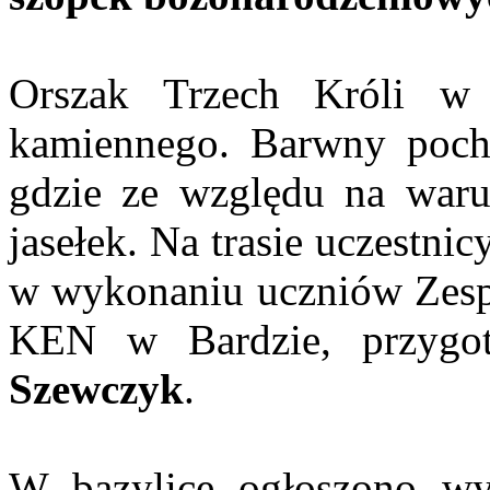
Orszak Trzech Króli w 
kamiennego. Barwny pochó
gdzie ze względu na waru
jasełek. Na trasie uczestni
w wykonaniu uczniów Zesp
KEN w Bardzie, przygo
Szewczyk
.
W bazylice ogłoszono wy