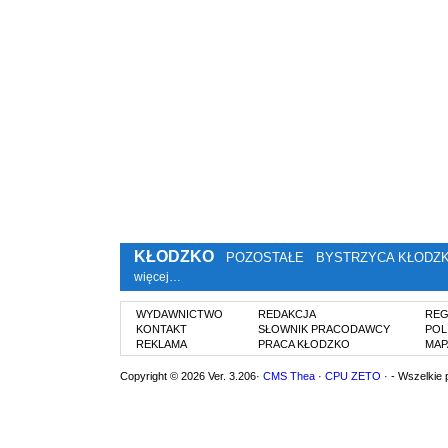
KŁODZKO
POZOSTAŁE
BYSTRZYCA KŁODZ
więcej…
WYDAWNICTWO
REDAKCJA
REG
KONTAKT
SŁOWNIK PRACODAWCY
POL
REKLAMA
PRACA KŁODZKO
MAP
Copyright © 2026 Ver. 3.206·
CMS Thea
·
CPU ZETO
· - Wszelkie