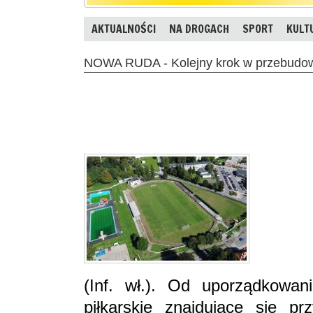
AKTUALNOŚCI
NA DROGACH
SPORT
KULT
NOWA RUDA - Kolejny krok w przebudo
(Inf. wł.). Od uporządkowan
piłkarskie znajdujące się pr