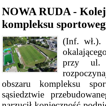
NOWA RUDA - Kolejn
kompleksu sportoweg
(Inf. wł.)
okalającego
przy ul.
rozpoczyn
obszaru kompleksu spo
sąsiedztwie przebudowan
narzucił konieczność podnie