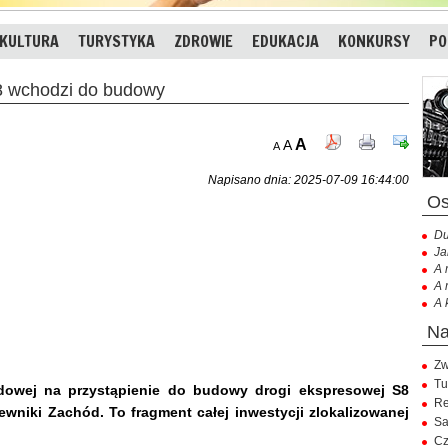
KULTURA
TURYSTYKA
ZDROWIE
EDUKACJA
KONKURSY
PO
8 wchodzi do budowy
A
A
A
Napisano dnia: 2025-07-09 16:44:00
Du
Ja
A 
A 
A 
Zw
Tu
ądowej na przystąpienie do budowy drogi ekspresowej S8
Re
wniki Zachód. To fragment całej inwestycji zlokalizowanej
Sa
Cz