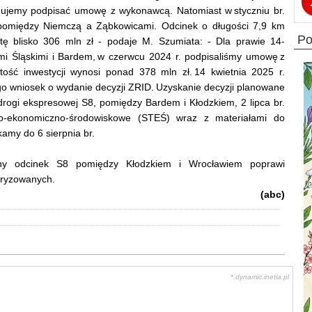
nujemy podpisać umowę z wykonawcą. Natomiast w styczniu br.
 pomiędzy Niemczą a Ząbkowicami. Odcinek o długości 7,9 km
p
otę blisko 306 mln zł - podaje M. Szumiata: - Dla prawie 14-
i Śląskimi i Bardem, w czerwcu 2024 r. podpisaliśmy umowę z
ść inwestycji wynosi ponad 378 mln zł. 14 kwietnia 2025 r.
o wniosek o wydanie decyzji ZRID. Uzyskanie decyzji planowane
 drogi ekspresowej S8, pomiędzy Bardem i Kłodzkiem, 2 lipca br.
zno-ekonomiczno-środowiskowe (STEŚ) wraz z materiałami do
kamy do 6 sierpnia br.
ny odcinek S8 pomiędzy Kłodzkiem i Wrocławiem poprawi
toryzowanych.
(abc)
*.dynamic.inetia.pl