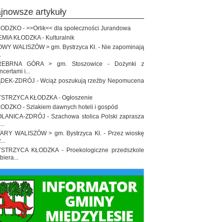
ajnowsze artykuły
ODZKO - >>Orlik<< dla społeczności Jurandowa
EMIA KŁODZKA - Kulturalnik
WY WALISZÓW > gm. Bystrzyca Kł. - Nie zapominają
.
REBRNA GÓRA > gm. Stoszowice - Dożynki z
ncertami i...
DEK-ZDRÓJ - Wciąż poszukują rzeźby Nepomucena
.
STRZYCA KŁODZKA - Ogłoszenie
ODZKO - Szlakiem dawnych hoteli i gospód
LANICA-ZDRÓJ - Szachowa stolica Polski zaprasza
..
ARY WALISZÓW > gm. Bystrzyca Kł. - Przez wioskę
...
STRZYCA KŁODZKA - Proekologiczne przedszkole
biera...