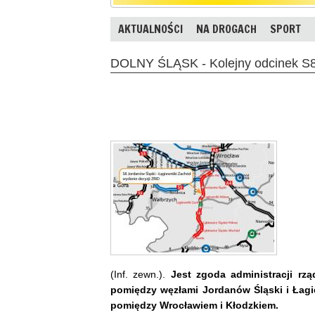
AKTUALNOŚCI
NA DROGACH
SPORT
DOLNY ŚLĄSK - Kolejny odcinek S
(Inf. zewn.).
Jest zgoda administracji rz
pomiędzy węzłami Jordanów Śląski i Łagie
pomiędzy Wrocławiem i Kłodzkiem.