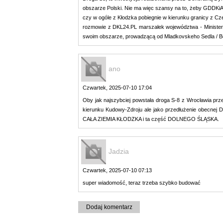
obszarze Polski. Nie ma więc szansy na to, żeby GDDKiA s
czy w ogóle z Kłodzka pobiegnie w kierunku granicy z Cze
rozmowie z DKL24.PL marszałek województwa - Ministers
swoim obszarze, prowadzącą od Mladkovskeho Sedla / Bo
ano
Czwartek, 2025-07-10 17:04
Oby jak najszybciej powstała droga S-8 z Wrocławia prz
kierunku Kudowy-Zdroju ale jako przedłużenie obecnej 
CAŁA ZIEMIA KŁODZKA i ta część DOLNEGO ŚLĄSKA.
Jadzia
Czwartek, 2025-07-10 07:13
super wiadomość, teraz trzeba szybko budować
Dodaj komentarz