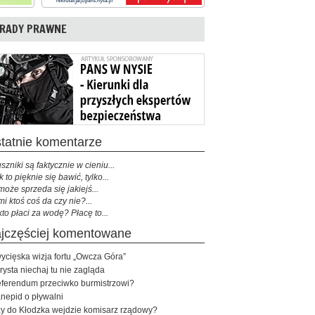
RADY PRAWNE
ostatnie komentarze
szniki są faktycznie w cieniu...
k to pięknie się bawić, tylko...
może sprzeda się jakiejś...
mi ktoś coś da czy nie?...
kto płaci za wodę? Płacę to...
najczęściej komentowane
ycięska wizja fortu „Owcza Góra”
rysta niechaj tu nie zagląda
ferendum przeciwko burmistrzowi?
nepid o pływalni
y do Kłodzka wejdzie komisarz rządowy?