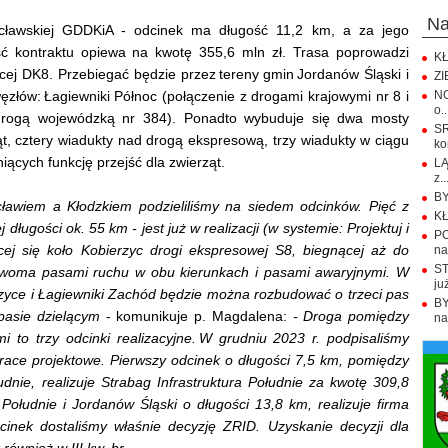
n
ławskiej GDDKiA - odcinek ma długość 11,2 km, a za jego
ść kontraktu opiewa na kwotę 355,6 mln zł. Trasa poprowadzi
KŁ
cej DK8. Przebiegać będzie przez tereny gmin Jordanów Śląski i
ZI
łów: Łagiewniki Północ (połączenie z drogami krajowymi nr 8 i
NO
o..
 drogą wojewódzką nr 384). Ponadto wybuduje się dwa mosty
S
ząt, cztery wiadukty nad drogą ekspresową, trzy wiadukty w ciągu
ko
iących funkcję przejść dla zwierząt.
LĄ
z..
BY
awiem a Kłodzkiem podzieliliśmy na siedem odcinków. Pięć z
KŁ
ługości ok. 55 km - jest już w realizacji (w systemie: Projektuj i
PO
cej się koło Kobierzyc drogi ekspresowej S8, biegnącej aż do
na.
ST
z dwoma pasami ruchu w obu kierunkach i pasami awaryjnymi. W
już
zyce i Łagiewniki Zachód będzie można rozbudować o trzeci pas
BY
 pasie dzielącym
- komunikuje p. Magdalena:
- Droga pomiędzy
na
 to trzy odcinki realizacyjne. W grudniu 2023 r. podpisaliśmy
race projektowe. Pierwszy odcinek o długości 7,5 km, pomiędzy
dnie, realizuje Strabag Infrastruktura Południe za kwotę 309,8
Południe i Jordanów Śląski o długości 13,8 km, realizuje firma
inek dostaliśmy właśnie decyzję ZRID. Uzyskanie decyzji dla
również w III kw. br.