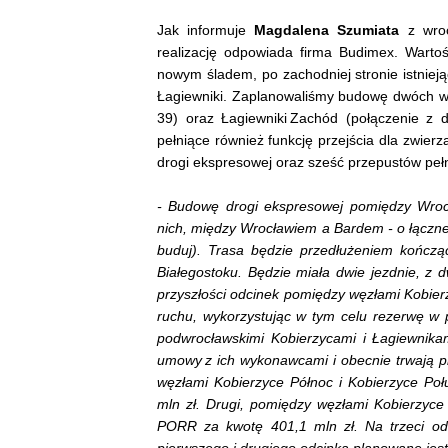
Jak informuje
Magdalena Szumiata
z wroc
realizację odpowiada firma Budimex. Warto
nowym śladem, po zachodniej stronie istnieją
Łagiewniki. Zaplanowaliśmy budowę dwóch węz
39) oraz Łagiewniki Zachód (połączenie z
pełniące również funkcję przejścia dla zwier
drogi ekspresowej oraz sześć przepustów pełn
- Budowę drogi ekspresowej pomiędzy Wrocł
nich, między Wrocławiem a Bardem - o łącznej d
buduj). Trasa będzie przedłużeniem kończą
Białegostoku. Będzie miała dwie jezdnie, 
przyszłości odcinek pomiędzy węzłami Kobier
ruchu, wykorzystując w tym celu rezerwę w
podwrocławskimi Kobierzycami i Łagiewnikami
umowy z ich wykonawcami i obecnie trwają p
węzłami Kobierzyce Północ i Kobierzyce Połu
mln zł. Drugi, pomiędzy węzłami Kobierzyce 
PORR za kwotę 401,1 mln zł. Na trzeci odc
pierwszego i drugiego odcinka planowane jest 