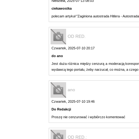
Niedziela, 2025-07-13 08:03
ciekawostka
polecam artykuł "Zaginiona autostrada Hitlera - Autostra
OD RED.
Czwartek, 2025-07-10 20:17
do ano
Jest duża różnica między cenzurą a moderacją korespond
wydawcą tego portalu, żeby narzucał, co można, a czego n
ano
Czwartek, 2025-07-10 19:46
Do Redakcji
Proszę nie cenzurować i wybiórczo komentować
OD RED.: