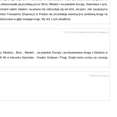
finansowała jej przebieg przez Brno, Wiedeń i na południe Europy. Natomiast o tym,
chami i jakim śladem, na pewno nie zdecyduje się ani dziś, ani jutro. Jak zauważył w
two Transportu (Dopravy) w Pradze nie przewiduje inwestycji w podobną drogę na
boszowa w głąb swojego kraju. My też o tym pisaliśmy.
*.30.10.144.mobile.internet.t-mobile.pl
ez Kłodzko , Brno , Wiedeń , na południe Europy i przebudowana droga z Kłodzka w
DK-46 w kierunku Nachodu , Hradec Kralowe i Pragi. Dzięki temu zyska na rozwoju
*.dynamic.play.pl