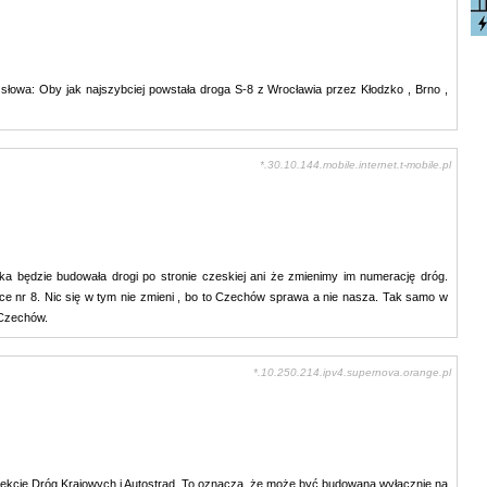
słowa: Oby jak najszybciej powstała droga S-8 z Wrocławia przez Kłodzko , Brno ,
*.30.10.144.mobile.internet.t-mobile.pl
a będzie budowała drogi po stronie czeskiej ani że zmienimy im numerację dróg.
ce nr 8. Nic się w tym nie zmieni , bo to Czechów sprawa a nie nasza. Tak samo w
 Czechów.
*.10.250.214.ipv4.supernova.orange.pl
rekcję Dróg Krajowych i Autostrad. To oznacza, że może być budowana wyłącznie na