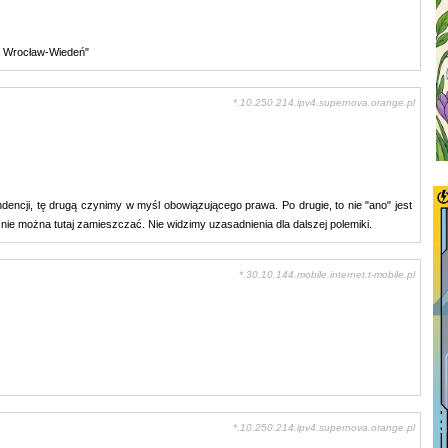
da Wrocław-Wiedeń"
*.10.250.214.ipv4.supernova.orange.pl
encji, tę drugą czynimy w myśl obowiązującego prawa. Po drugie, to nie "ano" jest
ie można tutaj zamieszczać. Nie widzimy uzasadnienia dla dalszej polemiki.
*.30.10.144.mobile.internet.t-mobile.pl
*.10.250.214.ipv4.supernova.orange.pl