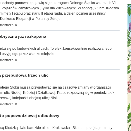
samochody ponownie pojawią się na drogach Dolnego Śląska w ramach VI
Pojazdów Zabytkowych „Tylko dla Zuchwałych”. W sobotę, 25 bm. Kłodzko
mety I etapu oraz startu II etapu rajdu, a dzień później uczestnicy
Konkursu Elegancji w Polanicy-Zdroju.
mentarze: 0
bryczna już rozkopana
jeździ się po kudowskich ulicach. To efekt konsekwentnie realizowanego
 przyjętego przez władze miejskie.
mentarze: 0
 przebudowa trzech ulic
Złotego Stoku muszą przygotować się na czasowe zmiany w organizacji
 ulic Niskiej, Krótkiej i Działkowej. Prace rozpoczną się w poniedziałek,
erwszej kolejności obejmą ulicę Niską.
mentarze: 0
 do popowodziowej odbudowy
Nysą Kłodzką dwie bardzkie ulice - Krakowska i Skalna - przejdą remonty.