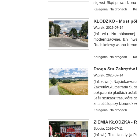
się wsi. Stąd prowadzona 
Kategoria:
Na drogach
Ko
KŁODZKO - Most pó
Wtorek, 2026-07-14
(Inf. wł.). Na północn
modernizacyjne. Ich inw
Ruch kołowy w obu kieru
Kategoria:
Na drogach
Ko
Droga Stu Zakrętów i
Wtorek, 2026-07-14
(Inf. zewn.).
Najciekawsze 
Zakrętów, Autostrada Sud
połączenie gładkich asfal
Jeśli szukasz tras, które 
znaleźć lepszy kierunek w
Kategoria:
Na drogach
ZIEMIA KŁODZKA - Ra
Sobota, 2026-07-11
(Inf. wł.). Trzecia edycj