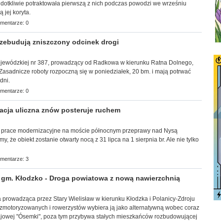
 dotkliwie potraktowała pierwszą z nich podczas powodzi we wrześniu
ą jej koryta.
mentarze: 0
ebudują zniszczony odcinek drogi
ojewódzkiej nr 387, prowadzący od Radkowa w kierunku Ratna Dolnego,
Zasadnicze roboty rozpoczną się w poniedziałek, 20 bm. i mają potrwać
dni.
mentarze: 0
cja uliczna znów posteruje ruchem
 prace modernizacyjne na moście północnym przeprawy nad Nysą
y, że obiekt zostanie otwarty nocą z 31 lipca na 1 sierpnia br. Ale nie tylko
mentarze: 3
gm. Kłodzko - Droga powiatowa z nową nawierzchnią
wa prowadząca przez Stary Wielisław w kierunku Kłodzka i Polanicy-Zdroju
zmotoryzowanych i rowerzystów wybiera ją jako alternatywną wobec coraz
ajowej "Ósemki", poza tym przybywa stałych mieszkańców rozbudowującej