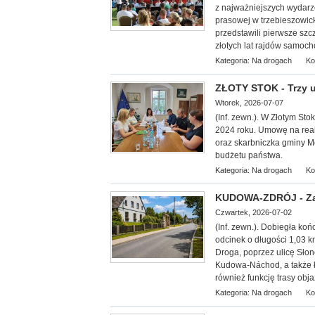
z najważniejszych wydarze
prasowej w trzebieszowic
przedstawili pierwsze szc
złotych lat rajdów samoc
Kategoria:
Na drogach
Ko
ZŁOTY STOK - Trzy 
Wtorek, 2026-07-07
(Inf. zewn.). W Złotym St
2024 roku. Umowę na real
oraz skarbniczka gminy M
budżetu państwa.
Kategoria:
Na drogach
Ko
KUDOWA-ZDRÓJ - Zak
Czwartek, 2026-07-02
(Inf. zewn.). Dobiegła ko
odcinek o długości 1,03 
Droga, poprzez ulicę Sło
Kudowa-Náchod, a także ł
również funkcję trasy obj
Kategoria:
Na drogach
Ko