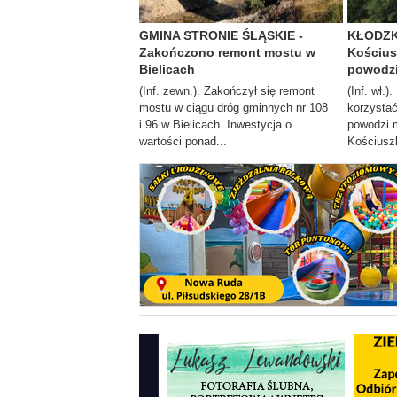
GMINA STRONIE ŚLĄSKIE -
KŁODZKO
Zakończono remont mostu w
Kościus
Bielicach
powodz
(Inf. zewn.). Zakończył się remont
(Inf. wł.
mostu w ciągu dróg gminnych nr 108
korzysta
i 96 w Bielicach. Inwestycja o
powodzi m
wartości ponad...
Kościuszk