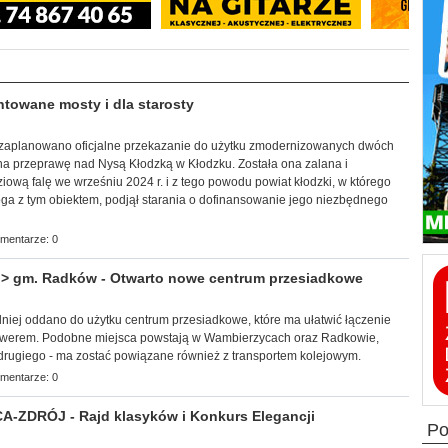
owane mosty i dla starosty
łek zaplanowano oficjalne przekazanie do użytku zmodernizowanych dwóch
na przeprawę nad Nysą Kłodzką w Kłodzku. Została ona zalana i
wą falę we wrześniu 2024 r. i z tego powodu powiat kłodzki, w którego
oga z tym obiektem, podjął starania o dofinansowanie jego niezbędnego
mentarze: 0
 gm. Radków - Otwarto nowe centrum przesiadkowe
edniej oddano do użytku centrum przesiadkowe, które ma ułatwić łączenie
werem. Podobne miejsca powstają w Wambierzycach oraz Radkowie,
 drugiego - ma zostać powiązane również z transportem kolejowym.
mentarze: 0
-ZDRÓJ - Rajd klasyków i Konkurs Elegancji
p