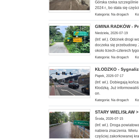
Górska rzeka szczególnie
2024 r., bo stała się części
Kategoria:
Na drogach
Ko
GMINA RADKÓW - Prz
Niedziela, 2026-07-19
(Inf. wł.).
Odcinek drogi w
doczeka się przebudowy. 
około trzech-czterech tygo
Kategoria:
Na drogach
Ko
KŁODZKO - Sygnaliza
Piątek, 2026-07-17
(Inf. wł.). Dobiegają k
ońca
Kłodzką. Już informowaliśm
on.
Kategoria:
Na drogach
Ko
STARY WIELISŁAW > 
Środa, 2026-07-15
(Inf. wł.). Droga powiato
nabiera znaczenia. Wielu
częściej zakorkowanej kr