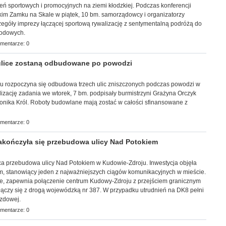
ń sportowych i promocyjnych na ziemi kłodzkiej. Podczas konferencji
kim Zamku na Skale w piątek, 10 bm. samorządowcy i organizatorzy
zegóły imprezy łączącej sportową rywalizację z sentymentalną podróżą do
hodowych.
mentarze: 0
ulice zostaną odbudowane po powodzi
oku rozpoczyna się odbudowa trzech ulic zniszczonych podczas powodzi w
izację zadania we wtorek, 7 bm. podpisały burmistrzyni Grażyna Orczyk
onika Król. Roboty budowlane mają zostać w całości sfinansowane z
mentarze: 0
ończyła się przebudowa ulicy Nad Potokiem
ńca przebudowa ulicy Nad Potokiem w Kudowie-Zdroju. Inwestycja objęła
km, stanowiący jeden z najważniejszych ciągów komunikacyjnych w mieście.
ne, zapewnia połączenie centrum Kudowy-Zdroju z przejściem granicznym
ączy się z drogą wojewódzką nr 387. W przypadku utrudnień na DK8 pełni
azdowej.
mentarze: 0