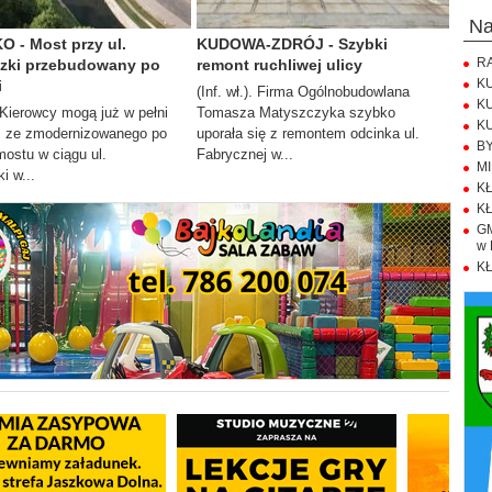
n
 - Most przy ul.
KUDOWA-ZDRÓJ - Szybki
RA
zki przebudowany po
remont ruchliwej ulicy
KU
i
(Inf. wł.). Firma Ogólnobudowlana
KU
). Kierowcy mogą już w pełni
Tomasza Matyszczyka szybko
KU
ć ze zmodernizowanego po
uporała się z remontem odcinka ul.
BY
ostu w ciągu ul.
Fabrycznej w...
MI
i w...
KŁ
KŁ
GM
w 
KŁ