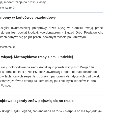
jej modernizacja po prostu cieszy.
mentarze: 3
łnocny w końcówce przebudowy
ej części dwumostowej przeprawy przez Nysę w Kłodzku trwają prace
estorem jest powiat kłodzki, koordynatorem - Zarząd Dróg Powiatowych.
nkach odbywa się po już przebudowanym moście południowym.
mentarze: 0
 więcej. Motocyklowe trasy ziemi kłodzkiej
trasy motocyklowe na ziemi kłodzkiej to przede wszystkim Droga Stu
ecka oraz odcinek przez Przełęcz Jaworową. Region oferuje doskonałe
tów, technicznych serpentyn, górskich panoram i klimatycznych uzdrowisk.
dostarczą zarówno emocji za kierownicą, jak i pięknych widoków, trudno
 Polsce.
jdowe legendy znów pojawią się na trasie
a Polskiego Rajdu Legend, zaplanowana na 27-29 sierpnia br. ma być jednym