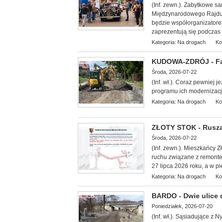
(Inf. zewn.). Zabytkowe 
Międzynarodowego Rajdu 
będzie współorganizatorem 
zaprezentują się podczas 
Kategoria:
Na drogach
Ko
KUDOWA-ZDRÓJ - Fa
Środa, 2026-07-22
(Inf. wł.). Coraz pewniej 
programu ich modernizacji
Kategoria:
Na drogach
Ko
ZŁOTY STOK - Rusza
Środa, 2026-07-22
(Inf. zewn.). Mieszkańcy 
ruchu związane z remontem
27 lipca 2026 roku, a w pi
Kategoria:
Na drogach
Ko
BARDO - Dwie ulice
Poniedziałek, 2026-07-20
(Inf. wł.). Sąsiadujące z 