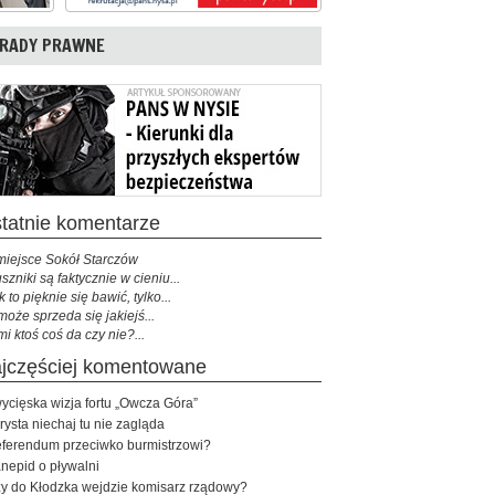
RADY PRAWNE
ostatnie komentarze
miejsce Sokół Starczów
szniki są faktycznie w cieniu...
k to pięknie się bawić, tylko...
może sprzeda się jakiejś...
mi ktoś coś da czy nie?...
najczęściej komentowane
ycięska wizja fortu „Owcza Góra”
rysta niechaj tu nie zagląda
ferendum przeciwko burmistrzowi?
nepid o pływalni
y do Kłodzka wejdzie komisarz rządowy?