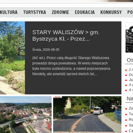
KULTURA
TURYSTYKA
ZDROWIE
EDUKACJA
KONKURSY
PO
STARY WALISZÓW > gm.
Bystrzyca Kł. - Przez...
Środa, 2026-08-05
(Inf. wł.). Przez całą długość Starego Waliszowa
prowadzi droga powiatowa. W wielu miejscach
była mocno uszkodzona, a nawet poprzerywana.
2 
Niestety, ale powódź sprzed dwóch lat,...
Du
Ja
A 
A 
Zw
Tu
Re
Sa
Cz