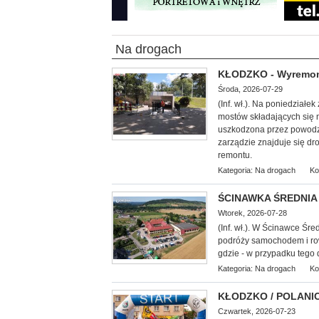
Na drogach
KŁODZKO - Wyremont
Środa, 2026-07-29
(Inf. wł.). Na poniedzia
mostów składających się 
uszkodzona przez powodzio
zarządzie znajduje się dr
remontu.
Kategoria:
Na drogach
Ko
ŚCINAWKA ŚREDNIA >
Wtorek, 2026-07-28
(Inf. wł.). W Ścinawce Śr
podróży samochodem i ro
gdzie - w przypadku tego
Kategoria:
Na drogach
Ko
KŁODZKO / POLANICA
Czwartek, 2026-07-23