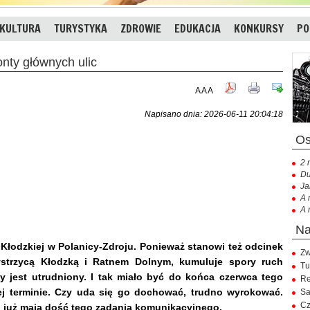
KULTURA
TURYSTYKA
ZDROWIE
EDUKACJA
KONKURSY
PO
ty głównych ulic
A
A
A
Napisano dnia: 2026-06-11 20:04:18
2 
Du
Ja
A 
A 
 Kłodzkiej w Polanicy-Zdroju. Ponieważ stanowi też odcinek
Zw
ystrzycą Kłodzką i Ratnem Dolnym, kumuluje spory ruch
Tu
 jest utrudniony. I tak miało być do końca czerwca tego
Re
ej terminie. Czy uda się go dochować, trudno wyrokować.
Sa
Cz
si już mają dość tego zadania komunikacyjnego.