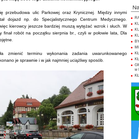
n
się przebudowa ulic Parkowej oraz Krynicznej. Między innymi
RA
tał dojazd np. do Specjalistycznego Centrum Medycznego.
KU
 więc kierowcy jeszcze bardziej muszą wytężać wzrok i słuch. W
KU
finał robót na początku sierpnia br., czyli w połowie lata, Dla
KU
ojętne.
BY
MI
ła zmienić terminu wykonania zadania uwarunkowanego
KŁ
KŁ
nano je sprawnie i w jak najmniej uciążliwy sposób.
GM
w 
KŁ