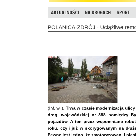
AKTUALNOŚCI
NA DROGACH
SPORT
POLANICA-ZDRÓJ - Uciążliwe remon
(Inf. wł.).
Trwa w czasie modernizacja ulicy
drogi wojewódzkiej nr 388 pomiędzy B
pojazdów. A ten przez wspomniane roboty
roku, czyli już w skorygowanym na dłuż
Pewne jest jedno, że zmotoryzowani i pie