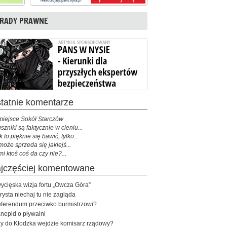
RADY PRAWNE
ostatnie komentarze
miejsce Sokół Starczów
szniki są faktycznie w cieniu...
k to pięknie się bawić, tylko...
może sprzeda się jakiejś...
mi ktoś coś da czy nie?...
najczęściej komentowane
ycięska wizja fortu „Owcza Góra”
rysta niechaj tu nie zagląda
ferendum przeciwko burmistrzowi?
nepid o pływalni
y do Kłodzka wejdzie komisarz rządowy?