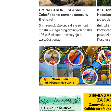
GMINA STRONIE ŚLĄSKIE -
KŁODZKO
Zakończono remont mostu w
Kościus
Bielicach
powodz
(Inf. zewn.). Zakończył się remont
(Inf. wł.
mostu w ciągu dróg gminnych nr 108
korzysta
i 96 w Bielicach. Inwestycja o
powodzi m
wartości ponad...
Kościuszk