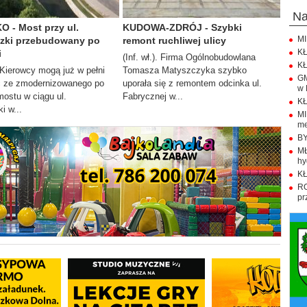
n
 - Most przy ul.
KUDOWA-ZDRÓJ - Szybki
MI
zki przebudowany po
remont ruchliwej ulicy
KŁ
i
(Inf. wł.). Firma Ogólnobudowlana
KŁ
). Kierowcy mogą już w pełni
Tomasza Matyszczyka szybko
GM
ć ze zmodernizowanego po
uporała się z remontem odcinka ul.
w 
ostu w ciągu ul.
Fabrycznej w...
KŁ
i w...
M
me
BY
M
hy
KŁ
R
pr