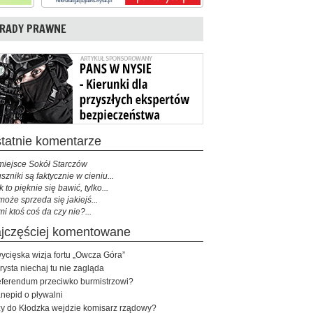
RADY PRAWNE
ostatnie komentarze
miejsce Sokół Starczów
szniki są faktycznie w cieniu...
k to pięknie się bawić, tylko...
może sprzeda się jakiejś...
mi ktoś coś da czy nie?...
najczęściej komentowane
ycięska wizja fortu „Owcza Góra”
rysta niechaj tu nie zagląda
ferendum przeciwko burmistrzowi?
nepid o pływalni
y do Kłodzka wejdzie komisarz rządowy?