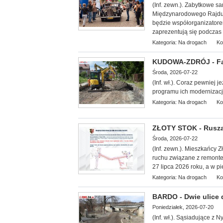
(Inf. zewn.). Zabytkowe 
Międzynarodowego Rajdu 
będzie współorganizatorem 
zaprezentują się podczas 
Kategoria:
Na drogach
Ko
KUDOWA-ZDRÓJ - Fa
Środa, 2026-07-22
(Inf. wł.). Coraz pewniej 
programu ich modernizacji
Kategoria:
Na drogach
Ko
ZŁOTY STOK - Rusza
Środa, 2026-07-22
(Inf. zewn.). Mieszkańcy 
ruchu związane z remontem
27 lipca 2026 roku, a w pi
Kategoria:
Na drogach
Ko
BARDO - Dwie ulice
Poniedziałek, 2026-07-20
(Inf. wł.). Sąsiadujące z 