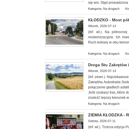
się wsi. Stąd prowadzona 
Kategoria:
Na drogach
Ko
KŁODZKO - Most pó
Wtorek, 2026-07-14
(Inf. wł.). Na północn
modernizacyjne. Ich inw
Ruch kołowy w obu kieru
Kategoria:
Na drogach
Ko
Droga Stu Zakrętów i
Wtorek, 2026-07-14
(Inf. zewn.).
Najciekawsze 
Zakrętów, Autostrada Sud
połączenie gładkich asfal
Jeśli szukasz tras, które 
znaleźć lepszy kierunek w
Kategoria:
Na drogach
ZIEMIA KŁODZKA - Ra
Sobota, 2026-07-11
(Inf. wł.). Trzecia edycj