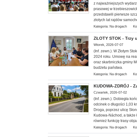
z najważniejszych wydarze
prasowej w trzebieszowic
przedstawili pierwsze szc
złotych lat rajdów samoc
Kategoria:
Na drogach
Ko
ZŁOTY STOK - Trzy 
Wtorek, 2026-07-07
(Inf. zewn.). W Złotym St
2024 roku. Umowę na real
oraz skarbniczka gminy M
budżetu państwa.
Kategoria:
Na drogach
Ko
KUDOWA-ZDRÓJ - Zak
Czwartek, 2026-07-02
(Inf. zewn.). Dobiegła ko
odcinek o długości 1,03 
Droga, poprzez ulicę Sło
Kudowa-Náchod, a także ł
również funkcję trasy obj
Kategoria:
Na drogach
Ko