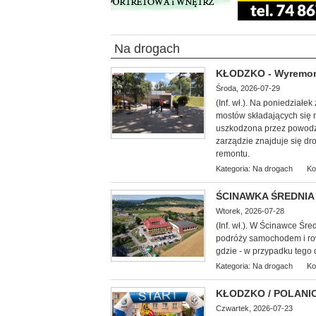
Na drogach
KŁODZKO - Wyremont
Środa, 2026-07-29
(Inf. wł.). Na poniedzia
mostów składających się 
uszkodzona przez powodzio
zarządzie znajduje się dr
remontu.
Kategoria:
Na drogach
Ko
ŚCINAWKA ŚREDNIA >
Wtorek, 2026-07-28
(Inf. wł.). W Ścinawce Śr
podróży samochodem i ro
gdzie - w przypadku tego
Kategoria:
Na drogach
Ko
KŁODZKO / POLANICA
Czwartek, 2026-07-23