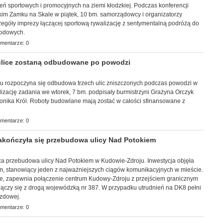
ń sportowych i promocyjnych na ziemi kłodzkiej. Podczas konferencji
kim Zamku na Skale w piątek, 10 bm. samorządowcy i organizatorzy
zegóły imprezy łączącej sportową rywalizację z sentymentalną podróżą do
hodowych.
mentarze: 0
ulice zostaną odbudowane po powodzi
oku rozpoczyna się odbudowa trzech ulic zniszczonych podczas powodzi w
izację zadania we wtorek, 7 bm. podpisały burmistrzyni Grażyna Orczyk
onika Król. Roboty budowlane mają zostać w całości sfinansowane z
mentarze: 0
ończyła się przebudowa ulicy Nad Potokiem
ńca przebudowa ulicy Nad Potokiem w Kudowie-Zdroju. Inwestycja objęła
km, stanowiący jeden z najważniejszych ciągów komunikacyjnych w mieście.
ne, zapewnia połączenie centrum Kudowy-Zdroju z przejściem granicznym
ączy się z drogą wojewódzką nr 387. W przypadku utrudnień na DK8 pełni
azdowej.
mentarze: 0