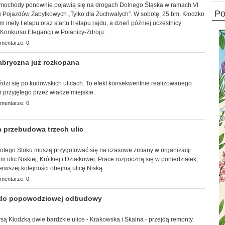
samochody ponownie pojawią się na drogach Dolnego Śląska w ramach VI
p
Pojazdów Zabytkowych „Tylko dla Zuchwałych”. W sobotę, 25 bm. Kłodzko
mety I etapu oraz startu II etapu rajdu, a dzień później uczestnicy
Konkursu Elegancji w Polanicy-Zdroju.
mentarze: 0
bryczna już rozkopana
jeździ się po kudowskich ulicach. To efekt konsekwentnie realizowanego
 przyjętego przez władze miejskie.
mentarze: 0
 przebudowa trzech ulic
Złotego Stoku muszą przygotować się na czasowe zmiany w organizacji
 ulic Niskiej, Krótkiej i Działkowej. Prace rozpoczną się w poniedziałek,
erwszej kolejności obejmą ulicę Niską.
mentarze: 0
 do popowodziowej odbudowy
Nysą Kłodzką dwie bardzkie ulice - Krakowska i Skalna - przejdą remonty.