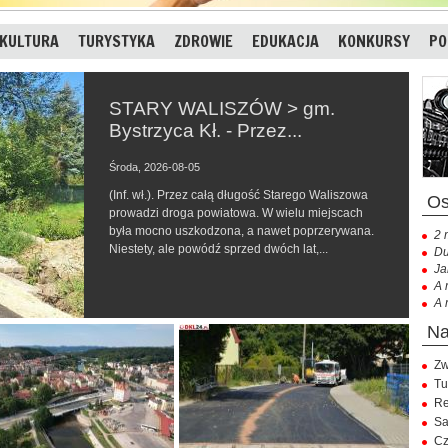
KULTURA
TURYSTYKA
ZDROWIE
EDUKACJA
KONKURSY
PO
STARY WALISZÓW > gm.
Bystrzyca Kł. - Przez...
Środa, 2026-08-05
(Inf. wł.). Przez całą długość Starego Waliszowa
prowadzi droga powiatowa. W wielu miejscach
była mocno uszkodzona, a nawet poprzerywana.
2 
Niestety, ale powódź sprzed dwóch lat,...
Du
Ja
A 
A 
Zw
Tu
Re
Sa
Cz