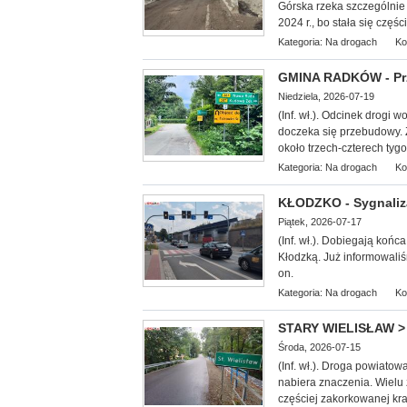
Górska rzeka szczególnie
2024 r., bo stała się części
Kategoria:
Na drogach
Ko
GMINA RADKÓW - Prz
Niedziela, 2026-07-19
(Inf. wł.).
Odcinek drogi w
doczeka się przebudowy. 
około trzech-czterech tygo
Kategoria:
Na drogach
Ko
KŁODZKO - Sygnaliza
Piątek, 2026-07-17
(Inf. wł.). Dobiegają k
ońca
Kłodzką. Już informowaliśm
on.
Kategoria:
Na drogach
Ko
STARY WIELISŁAW > 
Środa, 2026-07-15
(Inf. wł.). Droga powiato
nabiera znaczenia. Wielu
częściej zakorkowanej kr