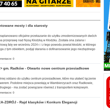
owane mosty i dla starosty
łek zaplanowano oficjalne przekazanie do użytku zmodernizowanych dwóch
na przeprawę nad Nysą Kłodzką w Kłodzku. Została ona zalana i
wą falę we wrześniu 2024 r. i z tego powodu powiat kłodzki, w którego
oga z tym obiektem, podjął starania o dofinansowanie jego niezbędnego
mentarze: 0
 gm. Radków - Otwarto nowe centrum przesiadkowe
edniej oddano do użytku centrum przesiadkowe, które ma ułatwić łączenie
werem. Podobne miejsca powstają w Wambierzycach oraz Radkowie,
 drugiego - ma zostać powiązane również z transportem kolejowym.
mentarze: 0
-ZDRÓJ - Rajd klasyków i Konkurs Elegancji