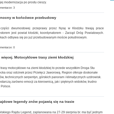
jej modernizacja po prostu cieszy.
mentarze: 3
łnocny w końcówce przebudowy
ej części dwumostowej przeprawy przez Nysę w Kłodzku trwają prace
estorem jest powiat kłodzki, koordynatorem - Zarząd Dróg Powiatowych.
nkach odbywa się po już przebudowanym moście południowym.
mentarze: 0
 więcej. Motocyklowe trasy ziemi kłodzkiej
trasy motocyklowe na ziemi kłodzkiej to przede wszystkim Droga Stu
ecka oraz odcinek przez Przełęcz Jaworową. Region oferuje doskonałe
tów, technicznych serpentyn, górskich panoram i klimatycznych uzdrowisk.
dostarczą zarówno emocji za kierownicą, jak i pięknych widoków, trudno
 Polsce.
jdowe legendy znów pojawią się na trasie
a Polskiego Rajdu Legend, zaplanowana na 27-29 sierpnia br. ma być jednym