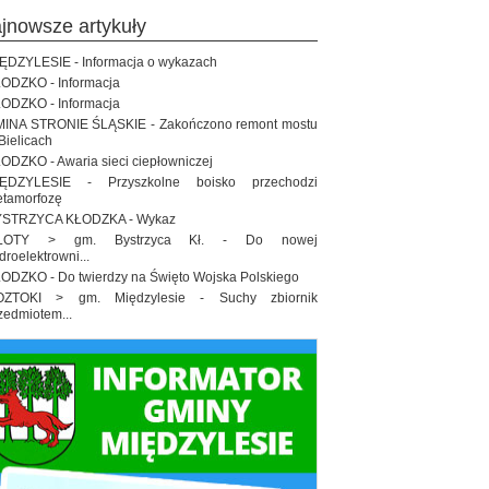
ajnowsze artykuły
ĘDZYLESIE - Informacja o wykazach
ODZKO - Informacja
ODZKO - Informacja
INA STRONIE ŚLĄSKIE - Zakończono remont mostu
Bielicach
ODZKO - Awaria sieci ciepłowniczej
IĘDZYLESIE - Przyszkolne boisko przechodzi
tamorfozę
STRZYCA KŁODZKA - Wykaz
ŁOTY > gm. Bystrzyca Kł. - Do nowej
droelektrowni...
ODZKO - Do twierdzy na Święto Wojska Polskiego
OZTOKI > gm. Międzylesie - Suchy zbiornik
zedmiotem...