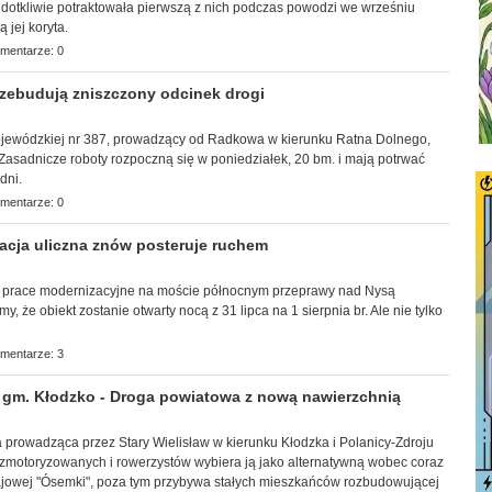
 dotkliwie potraktowała pierwszą z nich podczas powodzi we wrześniu
ą jej koryta.
mentarze: 0
ebudują zniszczony odcinek drogi
ojewódzkiej nr 387, prowadzący od Radkowa w kierunku Ratna Dolnego,
Zasadnicze roboty rozpoczną się w poniedziałek, 20 bm. i mają potrwać
dni.
mentarze: 0
cja uliczna znów posteruje ruchem
 prace modernizacyjne na moście północnym przeprawy nad Nysą
y, że obiekt zostanie otwarty nocą z 31 lipca na 1 sierpnia br. Ale nie tylko
mentarze: 3
gm. Kłodzko - Droga powiatowa z nową nawierzchnią
wa prowadząca przez Stary Wielisław w kierunku Kłodzka i Polanicy-Zdroju
zmotoryzowanych i rowerzystów wybiera ją jako alternatywną wobec coraz
ajowej "Ósemki", poza tym przybywa stałych mieszkańców rozbudowującej