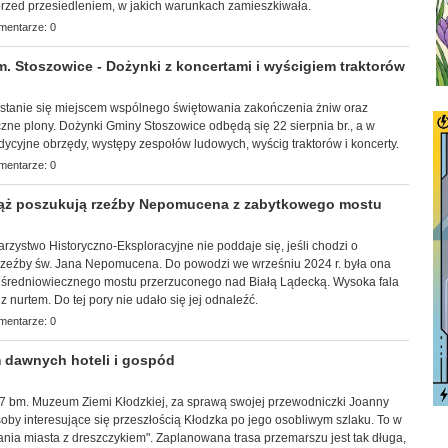
przed przesiedleniem, w jakich warunkach zamieszkiwała.
mentarze: 0
Stoszowice - Dożynki z koncertami i wyścigiem traktorów
a stanie się miejscem wspólnego świętowania zakończenia żniw oraz
zne plony. Dożynki Gminy Stoszowice odbędą się 22 sierpnia br., a w
adycyjne obrzędy, występy zespołów ludowych, wyścig traktorów i koncerty.
mentarze: 0
ż poszukują rzeźby Nepomucena z zabytkowego mostu
arzy
stwo Historyczno-Eksploracyjne nie poddaje się, jeśli chodzi o
rzeźby św. Jana Nepomucena. Do powodzi we wrześniu 2024 r. była ona
średniowiecznego mostu przerzuconego nad Białą Lądecką. Wysoka fala
 nurtem. Do tej pory nie udało się jej odnaleźć.
mentarze: 0
 dawnych hoteli i gospód
k, 7 bm. Muzeum Ziemi Kłodzkiej, za sprawą swojej przewodniczki Joanny
by interesujące się przeszłością Kłodzka po jego osobliwym szlaku. To w
ia miasta z dreszczykiem". Zaplanowana trasa przemarszu jest tak długa,