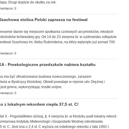
apy. Drugi dojdzie do skutku za rok.
mentarze: 0
achowa stolica Polski zaprasza na festiwal
j ponownie stanie się miejscem spotkania czołowych arcymistrzów, młodych
łośników królewskiej gry. Od 14 do 23 sierpnia br. w uzdrowisku odbędzie
estiwal Szachowy im. Akiby Rubinsteina, na który wpłynęło już ponad 700
mentarze: 0
- Proekologiczne przedszkole nabiera kształtu
roku ma być
sfinalizowana budowa nowoczesnego, zarazem
ola w Bystrzycy Kłodzkiej. Obiekt powstaje w rejonie ulic Orężnej i
jest gmina, wykorzystując środki unijne.
mentarze: 0
 z lokalnym rekordem ciepła 37,5 st. C!
tal X - PogodaMeteo dzisiaj, tj. 4 sierpnia br. w Kłodzku padł lokalny rekord
pomiarowa Instytutu Meteorologii i Gospodarki Wodnej odnotowała
 st. C. Jest ona o 2,4 st. C wyższa od ostatniego rekordu z lata 1992 r.