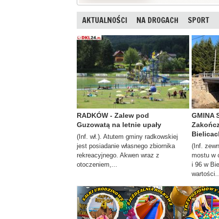
AKTUALNOŚCI
NA DROGACH
SPORT
RADKÓW - Zalew pod
GMINA 
Guzowatą na letnie upały
Zakończ
Bielicac
(Inf. wł.). Atutem gminy radkowskiej
jest posiadanie własnego zbiornika
(Inf. zew
rekreacyjnego. Akwen wraz z
mostu w 
otoczeniem,...
i 96 w Bi
wartości..