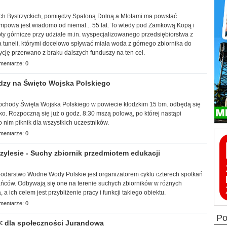
órach Bystrzyckich, pomiędzy Spaloną Dolną a Młotami ma powstać
mpowa jest wiadomo od niemal... 55 lat. To wtedy pod Zamkową Kopą i
ty górnicze przy udziale m.in. wyspecjalizowanego przedsiębiorstwa z
 tuneli, którymi docelowo spływać miała woda z górnego zbiornika do
ycję przerwano z braku dalszych funduszy na ten cel.
mentarze: 0
dzy na Święto Wojska Polskiego
chody Święta Wojska Polskiego w powiecie kłodzkim 15 bm. odbędą się
ko. Rozpoczną się już o godz. 8:30 mszą polową, po której nastąpi
 nim piknik dla wszystkich uczestników.
mentarze: 0
ylesie - Suchy zbiornik przedmiotem edukacji
spodarstwo Wodne Wody Polskie jest organizatorem cyklu czterech spotkań
ńców. Odbywają się one na terenie suchych zbiorników w różnych
a ich celem jest przybliżenie pracy i funkcji takiego obiektu.
mentarze: 0
p
< dla społeczności Jurandowa