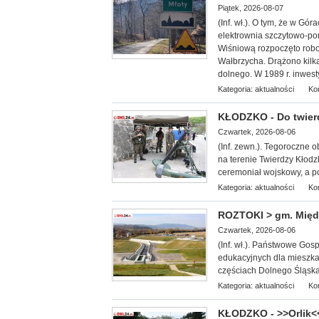
Piątek, 2026-08-07
(Inf. wł.). O tym, że w G
elektrownia szczytowo-po
Wiśniową rozpoczęto robo
Wałbrzycha. Drążono kilka
dolnego. W 1989 r. inwest
Kategoria:
aktualności
Ko
KŁODZKO - Do twier
Czwartek, 2026-08-06
(Inf. zewn.). T
egoroczne ob
na terenie Twierdzy Kłodz
ceremoniał wojskowy, a po
Kategoria:
aktualności
Ko
ROZTOKI > gm. Międz
Czwartek, 2026-08-06
(Inf. wł.). Państwowe Go
edukacyjnych dla miesz
ka
częściach Dolnego Śląska, 
Kategoria:
aktualności
Ko
KŁODZKO - >>Orlik<