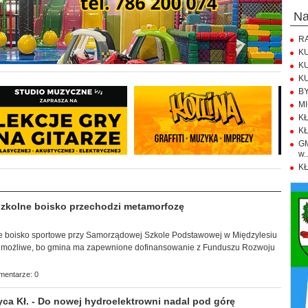
n
RA
KU
KU
KU
BY
MI
KŁ
KŁ
GM
w..
KŁ
zkolne boisko przechodzi metamorfozę
e boisko sportowe przy Samorządowej Szkole Podstawowej w Międzylesiu
ą możliwe, bo gmina ma zapewnione dofinansowanie z Funduszu Rozwoju
mentarze: 0
ca Kł. - Do nowej hydroelektrowni nadal pod górę