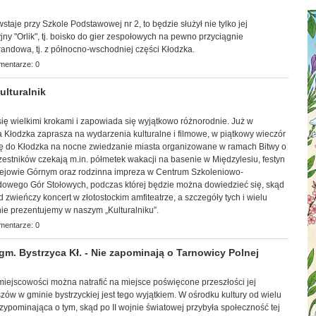
wstaje przy Szkole Podstawowej nr 2, to będzie służył nie tylko jej
jny "Orlik", tj. boisko do gier zespołowych na pewno przyciągnie
andowa, tj. z północno-wschodniej części Kłodzka.
mentarze: 0
lturalnik
 się wielkimi krokami i zapowiada się wyjątkowo różnorodnie. Już w
ca Kłodzka zaprasza na wydarzenia kulturalne i filmowe, w piątkowy wieczór
ię do Kłodzka na nocne zwiedzanie miasta organizowane w ramach Bitwy o
estników czekają m.in. półmetek wakacji na basenie w Międzylesiu, festyn
lejowie Górnym oraz rodzinna impreza w Centrum Szkoleniowo-
owego Gór Stołowych, podczas której będzie można dowiedzieć się, skąd
 zwieńczy koncert w złotostockim amfiteatrze, a szczegóły tych i wielu
ie prezentujemy w naszym „Kulturalniku”.
mentarze: 0
 Bystrzyca Kł. - Nie zapominają o Tarnowicy Polnej
j miejscowości można natrafić na miejsce poświęcone przeszłości jej
zów w gminie bystr
zyckiej jest tego wyjątkiem. W ośrodku kultury od wielu
przypominająca o tym, skąd po II wojnie światowej przybyła społeczność tej