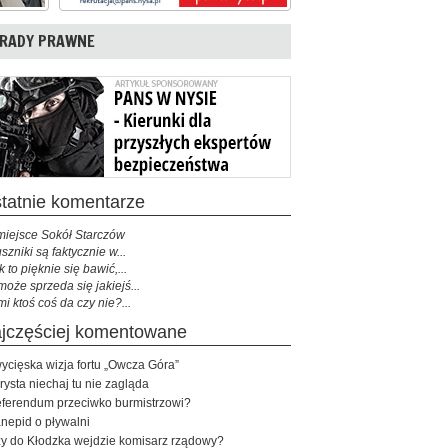
RADY PRAWNE
ostatnie komentarze
miejsce Sokół Starczów
szniki są faktycznie w...
k to pięknie się bawić,...
może sprzeda się jakiejś...
mi ktoś coś da czy nie?...
najczęściej komentowane
ycięska wizja fortu „Owcza Góra”
rysta niechaj tu nie zagląda
ferendum przeciwko burmistrzowi?
nepid o pływalni
y do Kłodzka wejdzie komisarz rządowy?