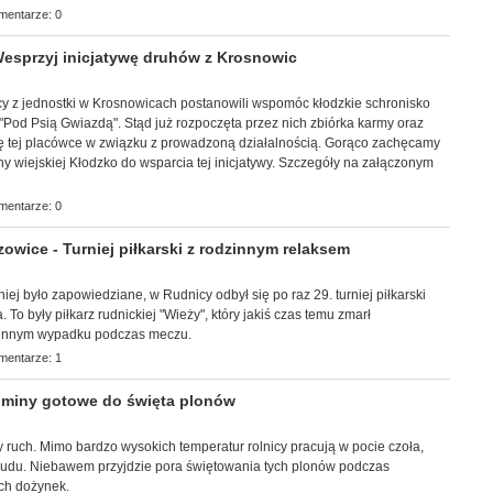
mentarze: 0
sprzyj inicjatywę druhów z Krosnowic
tnicy z jednostki w Krosnowicach postanowili wspomóc kłodzkie schronisko
"
Pod Psią Gwiazdą". Stąd już rozpoczęta przez nich zbiórka karmy oraz
się tej placówce w związku z prowadzoną działalnością. Gorąco zachęcamy
ny wiejskiej Kłodzko do wsparcia tej inicjatywy. Szczegóły na załączonym
mentarze: 0
wice - Turniej piłkarski z rodzinnym relaksem
śniej było zapowiedziane, w Rudnicy odbył się po raz 29. turniej piłkarski
 To były piłkarz rudnickiej "Wieży", który jakiś czas temu zmarł
tunnym wypadku podczas meczu.
mentarze: 1
miny gotowe do święta plonów
 ruch. Mimo bardzo wysokich temperatur rolnicy pracują w pocie czoła,
trudu. Niebawem przyjdzie pora świętowania tych plonów podczas
ch dożynek.