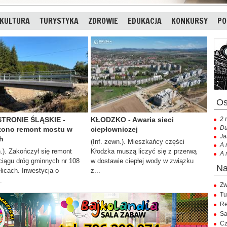
KULTURA
TURYSTYKA
ZDROWIE
EDUKACJA
KONKURSY
PO
STRONIE ŚLĄSKIE -
KŁODZKO - Awaria sieci
2 
Du
ono remont mostu w
ciepłowniczej
Ja
h
(Inf. zewn.). Mieszkańcy części
A 
n.). Zakończył się remont
Kłodzka muszą liczyć się z przerwą
A 
ciągu dróg gminnych nr 108
w dostawie ciepłej wody w związku
elicach. Inwestycja o
z...
.
Zw
Tu
Re
Sa
Cz