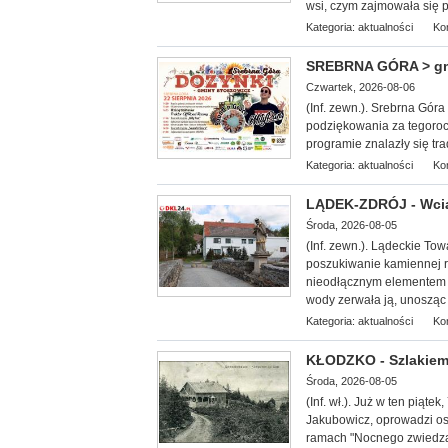
wsi, czym zajmowała się 
Kategoria:
aktualności
Ko
SREBRNA GÓRA > gm. 
Czwartek, 2026-08-06
(Inf. zewn.). Srebrna Gór
podziękowania za tegoroc
programie znalazły się tr
Kategoria:
aktualności
Ko
LĄDEK-ZDRÓJ - Wcią
Środa, 2026-08-05
(Inf. zewn.). Lądeckie Tow
poszukiwanie kamiennej 
nieodłącznym elementem 
wody zerwała ją, unosząc z
Kategoria:
aktualności
Ko
KŁODZKO - Szlakiem
Środa, 2026-08-05
(Inf. wł.
). Już w ten piąte
Jakubowicz, oprowadzi oso
ramach "Nocnego zwiedzan