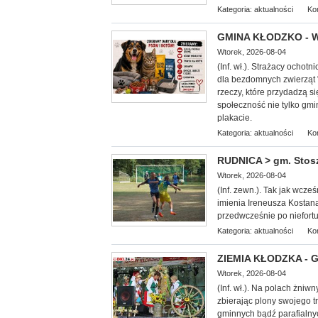
Kategoria:
aktualności
Ko
GMINA KŁODZKO - We
Wtorek, 2026-08-04
(Inf. wł.). Strażacy ocho
dla bezdomnych zwierząt 
rzeczy, które przydadzą 
społeczność nie tylko gmi
plakacie.
Kategoria:
aktualności
Ko
RUDNICA > gm. Stoszo
Wtorek, 2026-08-04
(Inf. zewn.). Tak jak wcze
imienia Ireneusza Kostana.
przedwcześnie po niefor
Kategoria:
aktualności
Ko
ZIEMIA KŁODZKA - G
Wtorek, 2026-08-04
(Inf. wł.). Na
polach żniwny
zbierając plony swojego 
gminnych bądź parafialny