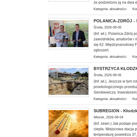
że podzielono ją na dwa et
Kategoria:
aktualności
Ko
POLANICA-ZDRÓJ - Sz
Środa, 2026-08-05
(Inf. wł.). Polanica-Zdró
zawodników, amatorów i mi
się 62. Międzynarodowy F
zgłoszeń.
Kategoria:
aktualności
Ko
BYSTRZYCA KŁODZKA 
Środa, 2026-08-05
(Inf. wł.). Jeszcze w tym 
proekologicznego przedszk
Sienkiewicza. Inwestorem 
Kategoria:
aktualności
Ko
SUBREGION - Kłodzko
Wtorek, 2026-08-04
(Inf. zewn.) Jak podaje por
ciepła. Miejscowa stacja 
temperaturę powietrza 37,5