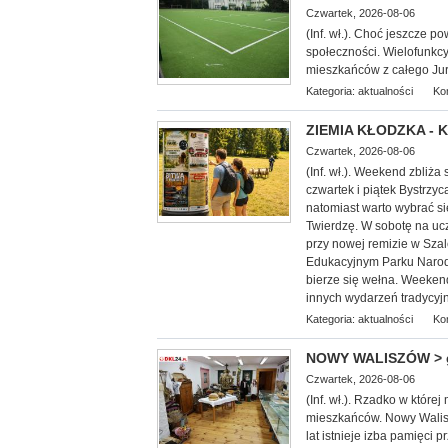
Czwartek, 2026-08-06
(Inf. wł.). Choć jeszcze po
społeczności. Wielofunkcy
mieszkańców z całego Jur
Kategoria:
aktualności
Ko
ZIEMIA KŁODZKA - Ku
Czwartek, 2026-08-06
(Inf. wł.). Weekend zbliża
czwartek i piątek Bystrzy
natomiast warto wybrać s
Twierdzę. W sobotę na ucz
przy nowej remizie w Sza
Edukacyjnym Parku Narod
bierze się wełna. Weekend
innych wydarzeń tradycyjn
Kategoria:
aktualności
Ko
NOWY WALISZÓW > gm.
Czwartek, 2026-08-06
(Inf. wł.). Rzadko w które
mieszkańców. Nowy Walis
lat istnieje izba pamięci 