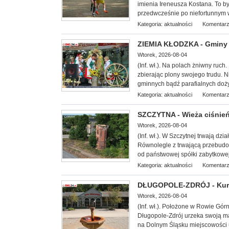
imienia Ireneusza Kostana. To był
przedwcześnie po niefortunnym
Kategoria:
aktualności
Komentarz
ZIEMIA KŁODZKA - Gminy 
Wtorek, 2026-08-04
(Inf. wł.). Na
polach żniwny ruch. 
zbierając plony swojego trudu. 
gminnych bądź parafialnych doż
Kategoria:
aktualności
Komentarz
SZCZYTNA - Wieża ciśnień 
Wtorek, 2026-08-04
(Inf. wł.). W Szczytnej trwają dz
Równolegle z trwającą przebudow
od państwowej spółki zabytkowej 
Kategoria:
aktualności
Komentarz
DŁUGOPOLE-ZDRÓJ - Kuror
Wtorek, 2026-08-04
(Inf. wł.). Położone w Rowie Gór
Długopole-Zdrój urzeka swoją ma
na Dolnym Śląsku miejscowości u