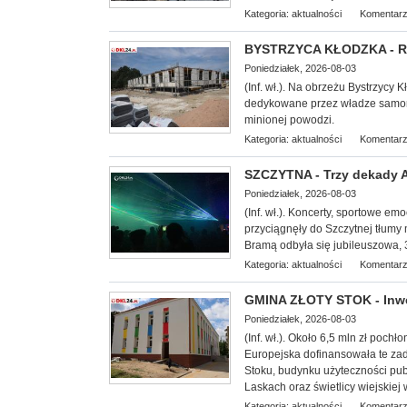
Kategoria:
aktualności
Komentarz
BYSTRZYCA KŁODZKA - Ro
Poniedziałek, 2026-08-03
(In
f. wł.). Na obrzeżu Bystrzycy 
dedykowane przez władze samorzą
minionej powodzi.
Kategoria:
aktualności
Komentarz
SZCZYTNA - Trzy dekady Ag
Poniedziałek, 2026-08-03
(Inf. wł.). Koncerty, sportowe e
przyciągnęły do Szczytnej tłumy 
Bramą odbyła się jubileuszowa, 3
Kategoria:
aktualności
Komentarz
GMINA ZŁOTY STOK - Inwe
Poniedziałek, 2026-08-03
(Inf. wł.).
Około 6,5 mln zł pochł
Europejska dofinansowała te zad
Stoku, budynku użyteczności publi
Laskach oraz świetlicy wiejskiej
Kategoria:
aktualności
Komentarz