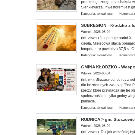
proekologicznego przedszkola w B
Sienkiewicza. Inwestorem jest gm
Kategoria:
aktualności
Komentarz
SUBREGION - Kłodzko z lok
Wtorek, 2026-08-04
(Inf. zewn.) Jak podaje portal X -
ciepła. Miejscowa stacja pomiar
temperaturę powietrza 37,5 st. C.
Kategoria:
aktualności
Komentarz
GMINA KŁODZKO - Wesprzy
Wtorek, 2026-08-04
(Inf. wł.). Strażacy ochotnicy z
dla bezdomnych zwierząt "
Pod Ps
rzeczy, które przydadzą się tej
społeczność nie tylko gminy wiej
plakacie.
Kategoria:
aktualności
Komentarz
RUDNICA > gm. Stoszowice 
Wtorek, 2026-08-04
(Inf. zewn.). Tak jak wcześniej b