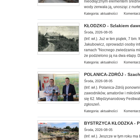
nieodłącznym elementem średni
wody zerwała ją, unosząc z nurtem
Kategoria:
aktualności
Komentarz
KŁODZKO - Szlakiem dawn
Środa, 2026-08-05
(Inf. wł.
). Już w ten piątek, 7 bm
Jakubowicz, oprowadzi osoby int
ramach "Nocnego zwiedzania mias
że podzielono ją na dwa etapy. D
Kategoria:
aktualności
Komentarz
POLANICA-ZDRÓJ - Szachow
Środa, 2026-08-05
(Inf. wł.). Polanica-Zdrój ponow
zawodników, amatorów i miłośnik
się 62. Międzynarodowy Festiwal
zgłoszeń.
Kategoria:
aktualności
Komentarz
BYSTRZYCA KŁODZKA - Pro
Środa, 2026-08-05
(Inf. wł.). Jeszcze w tym roku ma