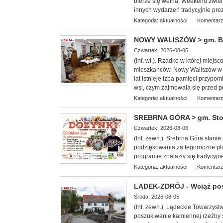
bierze się wełna. Weekend zwieńc
innych wydarzeń tradycyjnie pre
Kategoria:
aktualności
Komentarz
NOWY WALISZÓW > gm. Byst
Czwartek, 2026-08-06
(Inf. wł.). Rzadko w której miej
mieszkańców. Nowy Waliszów w 
lat istnieje izba pamięci przypom
wsi, czym zajmowała się przed p
Kategoria:
aktualności
Komentarz
SREBRNA GÓRA > gm. Stosz
Czwartek, 2026-08-06
(Inf. zewn.). Srebrna Góra stan
podziękowania za tegoroczne plo
programie znalazły się tradycyjn
Kategoria:
aktualności
Komentarz
LĄDEK-ZDRÓJ - Wciąż po
Środa, 2026-08-05
(Inf. zewn.). Lądeckie Towarzy
st
poszukiwanie kamiennej rzeźby 