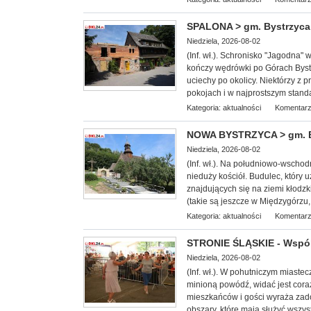
SPALONA > gm. Bystrzyca 
Niedziela, 2026-08-02
(Inf. wł.
). Schronisko "Jagodna" w
kończy wędrówki po Górach Bystr
uciechy po okolicy. Niektórzy z
pokojach i w najprostszym standa
Kategoria:
aktualności
Komentarz
NOWA BYSTRZYCA > gm. BY
Niedziela, 2026-08-02
(Inf.
wł.). Na południowo-wschodn
nieduży kościół. Budulec, który 
znajdujących się na ziemi kłodzk
(takie są jeszcze w Międzygórzu,
Kategoria:
aktualności
Komentarz
STRONIE ŚLĄSKIE - Wspól
Niedziela, 2026-08-02
(Inf. wł.). W pohutniczym miast
minioną powódź, widać jest cora
mieszkańców i gości wyraża zado
obszary, które mają służyć wszys