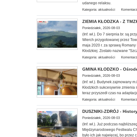
udanego relaksu.
Kategoria:
aktualności
Komentarz
ZIEMIA KŁODZKA - Z TMZK
Poniedziałek, 2026-08-03
(Inf. wł.). Do 7 sierpnia br. są
Wierch przygotowanej przez Tow
maja 2020 r. za sprawą Romany 
Kłodzkiej. Zostało nazwane "Szc
Kategoria:
aktualności
Komentarz
GMINA KŁODZKO - Ośrodek
Poniedziałek, 2026-08-03
(Inf. wł.). Budynek zajmowany m.
Kłodzkich su
kcesywnie zmienia s
teraz przyszedł czas na adapta
Kategoria:
aktualności
Komentarz
DUSZNIKI-ZDRÓJ - History
Poniedziałek, 2026-08-03
(Inf. wł.). Już podczas najbliż
Międzynarodowego Festiwalu Cho
było ich jak najwięcej, bo przez