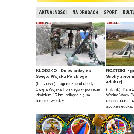
AKTUALNOŚCI
NA DROGACH
SPORT
KULT
KŁODZKO - Do twierdzy na
ROZTOKI > gm
Święto Wojska Polskiego
Suchy zbiorn
edukacji
(Inf. zewn.). Tegoroczne obchody
Święta Wojska Polskiego w powiecie
(Inf. wł.). Pań
kłodzkim 15 bm. odbędą się na
Wodne Wody Pol
terenie Twierdzy...
organizatorem c
spotkań edukacy