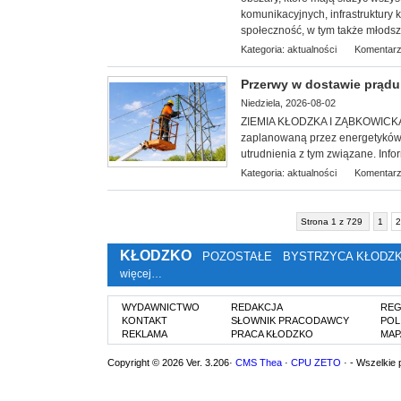
komunikacyjnych, infrastruktury 
społeczność, w tym także młodsz
Kategoria:
aktualności
Komentarz
Przerwy w dostawie prądu 3
Niedziela, 2026-08-02
ZIEMIA KŁODZKA I ZĄBKOWICKA. S
zaplanowaną przez energetyków 
utrudnienia z tym związane. Info
Kategoria:
aktualności
Komentarz
Strona 1 z 729
1
2
KŁODZKO
POZOSTAŁE
BYSTRZYCA KŁODZ
więcej…
WYDAWNICTWO
REDAKCJA
REG
KONTAKT
SŁOWNIK PRACODAWCY
POL
REKLAMA
PRACA KŁODZKO
MAP
Copyright © 2026 Ver. 3.206·
CMS Thea
·
CPU ZETO
· - Wszelkie