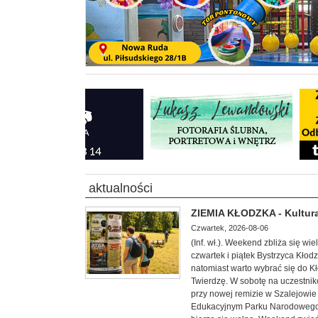
aktualności
ZIEMIA KŁODZKA - Kultura
Czwartek, 2026-08-06
(Inf. wł.). Weekend zbliża się w
czwartek i piątek Bystrzyca Kłod
natomiast warto wybrać się do 
Twierdzę. W sobotę na uczestnik
przy nowej remizie w Szalejowi
Edukacyjnym Parku Narodowego G