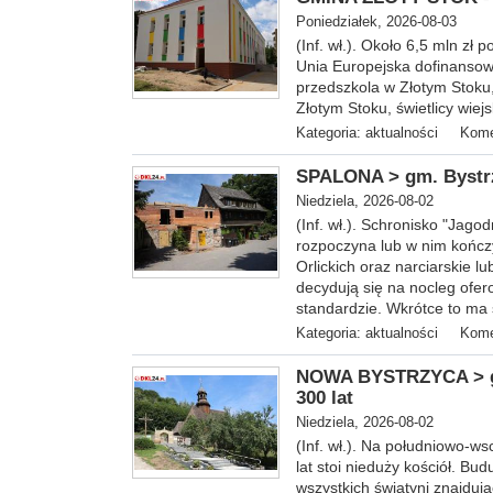
Poniedziałek, 2026-08-03
(Inf. wł.).
Około 6,5 mln zł p
Unia Europejska dofinansowa
przedszkola w Złotym Stoku,
Złotym Stoku, świetlicy wiej
Kategoria:
aktualności
Kome
SPALONA > gm. Bystrz
Niedziela, 2026-08-02
(Inf. wł.
). Schronisko "Jagod
rozpoczyna lub w nim kończ
Orlickich oraz narciarskie l
decydują się na nocleg ofe
standardzie. Wkrótce to ma 
Kategoria:
aktualności
Kome
NOWA BYSTRZYCA > gm
300 lat
Niedziela, 2026-08-02
(Inf.
wł.). Na południowo-ws
lat stoi nieduży kościół. Bu
wszystkich świątyni znajdują