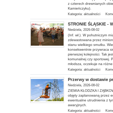
z czterech drewnianych obie
Kamieńczyku).
Kategoria:
aktualności
Kome
STRONIE ŚLĄSKIE - Ws
Niedziela, 2026-08-02
(Inf. wł.). W pohutniczym m
zdewastowana przez minioną
stanu wielkiego smutku. Wie
konsekwentnie przywraca się
pierwszej kolejności. Tak je
komunalnej czy sportowej. P
młodsza, oczekuje na różne 
Kategoria:
aktualności
Kome
Przerwy w dostawie prą
Niedziela, 2026-08-02
ZIEMIA KŁODZKA I ZĄBKOWIC
objęty zaplanowaną przez e
ewentualne utrudnienia z ty
awaryjnych.
Kategoria:
aktualności
Kome