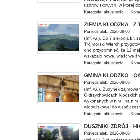
uzdrowiskowych, w której do
Kategoria:
aktualności
Kome
ZIEMIA KŁODZKA - Z T
Poniedziałek, 2026-08-03
(Inf. wł.). Do 7 sierpnia br
Trójmorski Wierch przygoto
ono przypomnieć, że 12 ma
wskazało nowe, właściwe źr
Kategoria:
aktualności
Kome
GMINA KŁODZKO - Ośro
Poniedziałek, 2026-08-03
(Inf. wł.). Budynek zajmowan
Ołdrzychowicach Kłodzkich 
wykonanych w nim i na nim r
widowiskowej do współcze
Kategoria:
aktualności
Kome
DUSZNIKI-ZDRÓJ - His
Poniedziałek, 2026-08-03