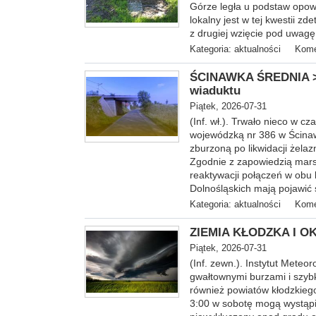
Górze legła u podstaw opow
lokalny jest w tej kwestii 
z drugiej wzięcie pod uwagę 
Kategoria:
aktualności
Kome
ŚCINAWKA ŚREDNIA >
wiaduktu
Piątek, 2026-07-31
(Inf. wł.). Trwał
o nieco w cza
wojewódzką nr 386 w Ścinaw
zburzoną po likwidacji żelaz
Zgodnie z zapowiedzią mars
reaktywacji połączeń w obu
Dolnośląskich mają pojawić
Kategoria:
aktualności
Kome
ZIEMIA KŁODZKA I OKO
Piątek, 2026-07-31
(Inf. zewn.). Instytut Meteo
gwałtownymi burzami i szy
również powiatów kłodzkieg
3:00 w sobotę mogą wystąpi