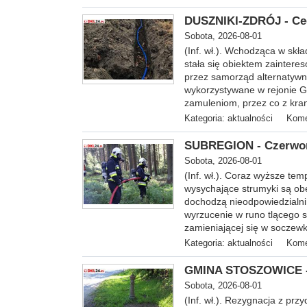
DUSZNIKI-ZDRÓJ - Ce
Sobota, 2026-08-01
(Inf. wł.). Wchodząca w sk
stała się obiektem zaintere
przez samorząd alternatywn
wykorzystywane w rejonie G
zamuleniom, przez co z kra
Kategoria:
aktualności
Kome
SUBREGION - Czerwony
Sobota, 2026-08-01
(Inf. wł.). Coraz wyższe te
wysychające strumyki są ob
dochodzą nieodpowiedzialni 
wyrzucenie w runo tlącego s
zamieniającej się w soczew
Kategoria:
aktualności
Kome
GMINA STOSZOWICE - 
Sobota, 2026-08-01
(Inf. wł.). Rezygnacja z p