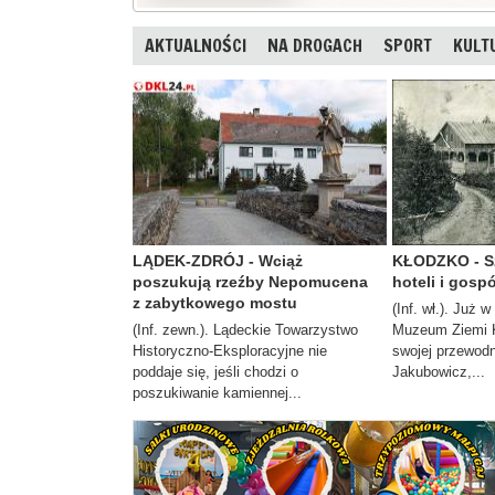
AKTUALNOŚCI
NA DROGACH
SPORT
KULT
LĄDEK-ZDRÓJ - Wciąż
KŁODZKO - S
poszukują rzeźby Nepomucena
hoteli i gosp
z zabytkowego mostu
(Inf. wł.). Już w
(Inf. zewn.). Lądeckie Towarzystwo
Muzeum Ziemi K
Historyczno-Eksploracyjne nie
swojej przewod
poddaje się, jeśli chodzi o
Jakubowicz,...
poszukiwanie kamiennej...