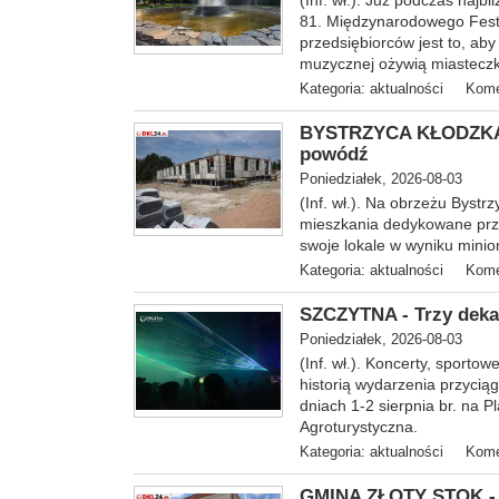
(Inf. wł.). Już podczas naj
81. Międzynarodowego Fest
przedsiębiorców jest to, aby
muzycznej ożywią miastecz
Kategoria:
aktualności
Kome
BYSTRZYCA KŁODZKA -
powódź
Poniedziałek, 2026-08-03
(In
f. wł.). Na obrzeżu Bystr
mieszkania dedykowane prze
swoje lokale w wyniku mini
Kategoria:
aktualności
Kome
SZCZYTNA - Trzy dekad
Poniedziałek, 2026-08-03
(Inf. wł.). Koncerty, sporto
historią wydarzenia przycią
dniach 1-2 sierpnia br. na 
Agroturystyczna.
Kategoria:
aktualności
Kome
GMINA ZŁOTY STOK - 