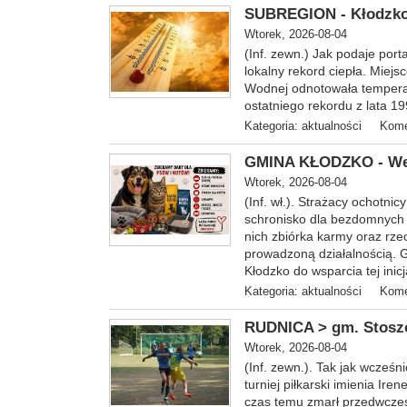
SUBREGION - Kłodzko z
Wtorek, 2026-08-04
(Inf. zewn.) Jak podaje porta
lokalny rekord ciepła. Miejs
Wodnej odnotowała temperatu
ostatniego rekordu z lata 19
Kategoria:
aktualności
Kome
GMINA KŁODZKO - Wes
Wtorek, 2026-08-04
(Inf. wł.). Strażacy ochotni
schronisko dla bezdomnych 
nich zbiórka karmy oraz rze
prowadzoną działalnością. G
Kłodzko do wsparcia tej ini
Kategoria:
aktualności
Kome
RUDNICA > gm. Stoszow
Wtorek, 2026-08-04
(Inf. zewn.). Tak jak wcześn
turniej piłkarski imienia Ire
czas temu zmarł przedwcze