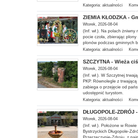
Kategoria:
aktualności
Kome
ZIEMIA KŁODZKA - Gm
Wtorek, 2026-08-04
(Inf. wł.). Na
polach żniwny r
pocie czoła, zbierając plon
plonów podczas gminnych bą
Kategoria:
aktualności
Kome
SZCZYTNA - Wieża ciśn
Wtorek, 2026-08-04
(Inf. wł.). W Szczytnej trwa
PKP. Równolegle z trwającą
zabiega o przejęcie od pańs
udostępnić turystom.
Kategoria:
aktualności
Kome
DŁUGOPOLE-ZDRÓJ - Ku
Wtorek, 2026-08-04
(Inf. wł.). Położone w Rowie
Bystrzyckich Długopole-Zdró
Przerzeczynie-Zdroju, z na