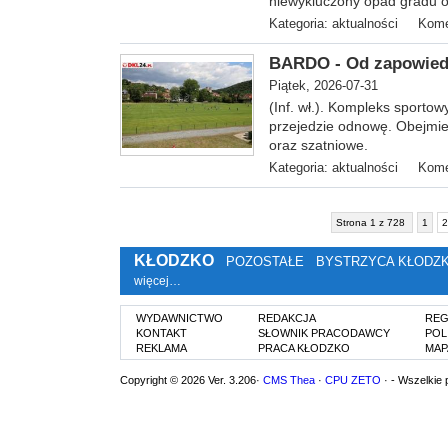
niewykluczony opad gradu or
Kategoria:
aktualności
Kome
BARDO - Od zapowiedzi
Piątek, 2026-07-31
(Inf. wł.). Kompleks sporto
przejedzie odnowę. Obejmie 
oraz szatniowe.
Kategoria:
aktualności
Kome
Strona 1 z 728
1
2
KŁODZKO
POZOSTAŁE
BYSTRZYCA KŁODZ
więcej…
WYDAWNICTWO
REDAKCJA
REG
KONTAKT
SŁOWNIK PRACODAWCY
POL
REKLAMA
PRACA KŁODZKO
MAP
Copyright © 2026 Ver. 3.206·
CMS Thea
·
CPU ZETO
· - Wszelkie