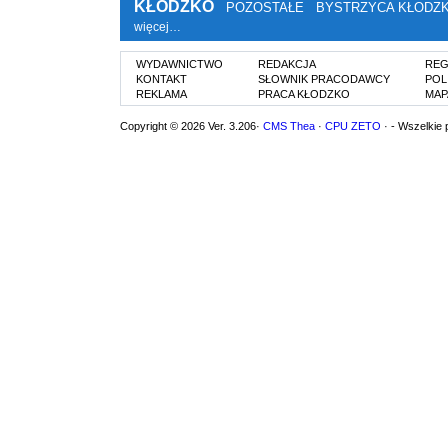
KŁODZKO
POZOSTAŁE
BYSTRZYCA KŁODZ
więcej…
WYDAWNICTWO
REDAKCJA
REG
KONTAKT
SŁOWNIK PRACODAWCY
POL
REKLAMA
PRACA KŁODZKO
MAP
Copyright © 2026 Ver. 3.206·
CMS Thea
·
CPU ZETO
· - Wszelkie