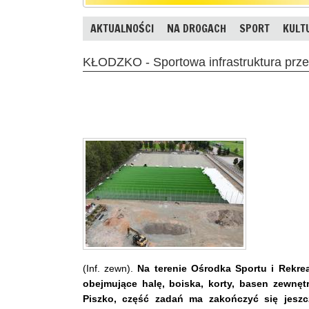
AKTUALNOŚCI
NA DROGACH
SPORT
KULT
KŁODZKO - Sportowa infrastruktura prz
(Inf. zewn).
Na terenie Ośrodka Sportu i Rekre
obejmujące halę, boiska, korty, basen zewnętr
Piszko, część zadań ma zakończyć się jeszc