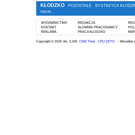
KŁODZKO
POZOSTAŁE
BYSTRZYCA KŁODZ
więcej…
WYDAWNICTWO
REDAKCJA
REG
KONTAKT
SŁOWNIK PRACODAWCY
POL
REKLAMA
PRACA KŁODZKO
MAP
Copyright © 2026 Ver. 3.206·
CMS Thea
·
CPU ZETO
· - Wszelkie