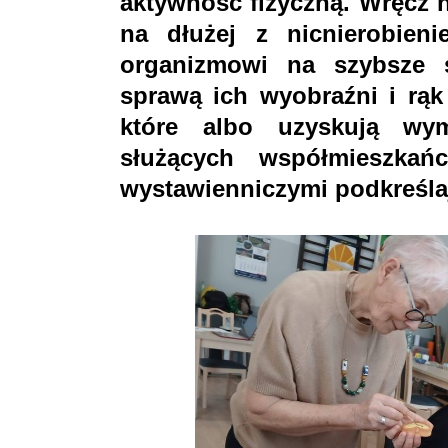
aktywność fizyczną. Wręcz n
na dłużej z nicnierobie
organizmowi na szybsze s
sprawą ich wyobraźni i rąk
które albo uzyskują wy
służących współmieszkań
wystawienniczymi podkreślaj