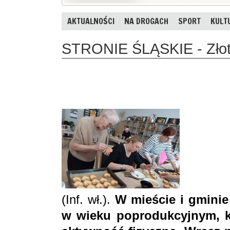
AKTUALNOŚCI
NA DROGACH
SPORT
KULT
STRONIE ŚLĄSKIE - Złote
(Inf. wł.).
W mieście i gminie
w wieku poprodukcyjnym, k