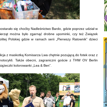
ostarało się choćby Nadleśnictwo Bardo, gdzie poprzez udział w
ierząt można było zgarnąć drobne upominki, czy też Związek
itej Polskiej gdzie w ramach serii „Pierwszy Ratownik” dzieci
licja z maskotką Komisarza Lwa chętnie pozującą do fotek oraz z
otocykli. Także obecni, zagraniczni goście z THW OV Berlin
książeczki kolorowanki „Lea & Ben”.