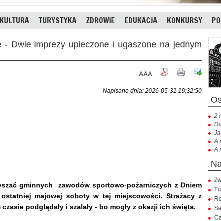
KULTURA
TURYSTYKA
ZDROWIE
EDUKACJA
KONKURSY
PO
 Dwie imprezy upieczone i ugaszone na jednym
A
A
A
Napisano dnia: 2026-05-31 19:32:50
2 
Du
Ja
A 
A 
Zw
mieszać gminnych zawodów sportowo-pożarniczych z Dniem
Tu
ostatniej majowej soboty w tej miejscowości. Strażacy z
Re
czasie podglądały i szalały - bo mogły z okazji ich święta.
Sa
Cz