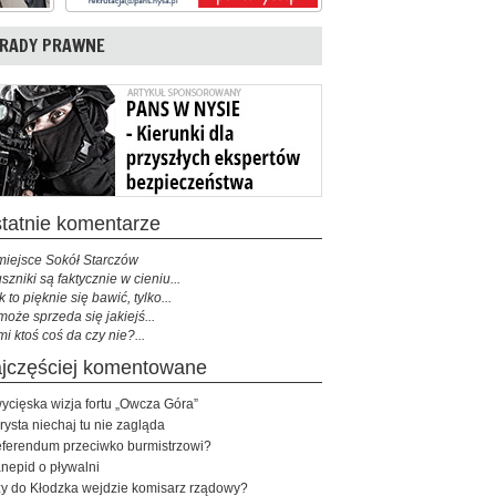
RADY PRAWNE
ostatnie komentarze
miejsce Sokół Starczów
szniki są faktycznie w cieniu...
k to pięknie się bawić, tylko...
może sprzeda się jakiejś...
mi ktoś coś da czy nie?...
najczęściej komentowane
ycięska wizja fortu „Owcza Góra”
rysta niechaj tu nie zagląda
ferendum przeciwko burmistrzowi?
nepid o pływalni
y do Kłodzka wejdzie komisarz rządowy?