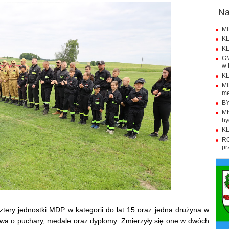
n
MI
KŁ
KŁ
GM
w 
KŁ
M
me
BY
M
hy
KŁ
R
pr
ztery jednostki MDP w kategorii do lat 15 oraz jedna drużyna w
ctwa o puchary, medale oraz dyplomy. Zmierzyły się one w dwóch