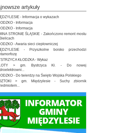
ajnowsze artykuły
ĘDZYLESIE - Informacja o wykazach
ODZKO - Informacja
ODZKO - Informacja
INA STRONIE ŚLĄSKIE - Zakończono remont mostu
Bielicach
ODZKO - Awaria sieci ciepłowniczej
IĘDZYLESIE - Przyszkolne boisko przechodzi
tamorfozę
STRZYCA KŁODZKA - Wykaz
ŁOTY > gm. Bystrzyca Kł. - Do nowej
droelektrowni...
ODZKO - Do twierdzy na Święto Wojska Polskiego
OZTOKI > gm. Międzylesie - Suchy zbiornik
zedmiotem...