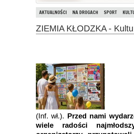
AKTUALNOŚCI
NA DROGACH
SPORT
KULT
ZIEMIA KŁODZKA - Kultur
(Inf. wł.).
Przed nami wydarze
wiele radości najmłods