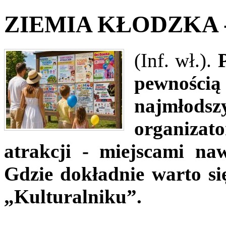
ZIEMIA KŁODZKA - 
(Inf. wł.).
P
pewnośc
najmłods
organiza
atrakcji - miejscami na
Gdzie dokładnie warto s
„Kulturalniku”.