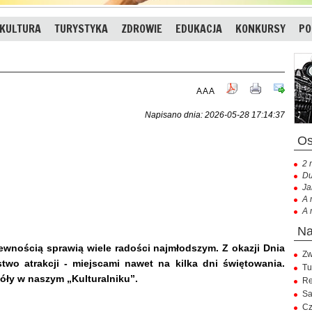
KULTURA
TURYSTYKA
ZDROWIE
EDUKACJA
KONKURSY
PO
A
A
A
Napisano dnia: 2026-05-28 17:14:37
2 
Du
Ja
A 
A 
ewnością sprawią wiele radości najmłodszym. Z okazji Dnia
Zw
two atrakcji - miejscami nawet na kilka dni świętowania.
Tu
óły w naszym „Kulturalniku”.
Re
Sa
Cz