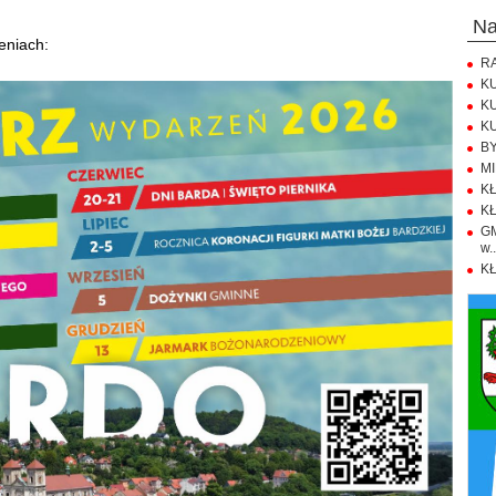
n
eniach:
RA
KU
KU
KU
BY
MI
KŁ
KŁ
GM
w..
KŁ