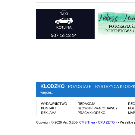
KŁODZKO
POZOSTAŁE
BYSTRZYCA KŁODZ
więcej…
WYDAWNICTWO
REDAKCJA
REG
KONTAKT
SŁOWNIK PRACODAWCY
POL
REKLAMA
PRACA KŁODZKO
MAP
Copyright © 2026 Ver. 3.206·
CMS Thea
·
CPU ZETO
· - Wszelkie