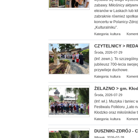
zabawy. Miłośnicy aktywn
ekranów w Laskach lub k
zabraknie również spotkan
koncertu w Polanicy-Zdroj
„Kulturalniku”.
Kategoria:
kultura
Koment
CZYTELNICY > REDAKC
Środa, 2026-07-29
(Inf. zewn.). To szczególn
jubileusz 700-lecia swoje
przywileje duchowe.
Kategoria:
kultura
Koment
ŻELAZNO > gm. Kłodz
Środa, 2026-07-29
(Inf. wł.). Muzyka i tani
Festiwalu Folkloru „Lato
Kłodzko oraz miłośników tr
Kategoria:
kultura
Koment
DUSZNIKI-ZDRÓJ - Co
Wtorek, 2026-07-28