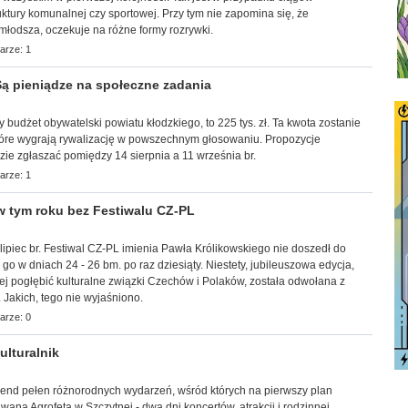
uktury komunalnej czy sportowej. Przy tym nie zapomina się, że
młodsza, oczekuje na różne formy rozrywki.
arze: 1
ą pieniądze na społeczne zadania
ny budżet obywatelski powiatu kłodzkiego, to 225 tys. zł. Ta kwota zostanie
tóre wygrają rywalizację w powszechnym głosowaniu. Propozycje
ie zgłaszać pomiędzy 14 sierpnia a 11 września br.
arze: 1
 tym roku bez Festiwalu CZ-PL
lipiec br. Festiwal CZ-PL imienia Pawła Królikowskiego nie doszedł do
go w dniach 24 - 26 bm. po raz dziesiąty. Niestety, jubileuszowa edycja,
iej pogłębić kulturalne związki Czechów i Polaków, została odwołana z
 Jakich, tego nie wyjaśniono.
arze: 0
lturalnik
ekend pełen różnorodnych wydarzeń, wśród których na pierwszy plan
ana Agrofeta w Szczytnej - dwa dni koncertów, atrakcji i rodzinnej