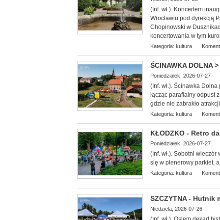
(Inf. wł.). Koncerte
m inaug
Wrocławiu pod dyrekcją Pa
Chopinowski w Dusznikach
koncertowania w tym kuro
Kategoria:
kultura
Koment
ŚCINAWKA DOLNA > g
Poniedziałek, 2026-07-27
(Inf. wł.). Ścinawka Doln
łącząc parafialny odpust 
gdzie nie zabrakło atrakcj
Kategoria:
kultura
Koment
KŁODZKO - Retro dan
Poniedziałek, 2026-07-27
(Inf. wł.). Sobotni wieczó
się w plenerowy parkiet, a
Kategoria:
kultura
Koment
SZCZYTNA - Hutnik ma
Niedziela, 2026-07-26
(Inf. wł.). Osiem dekad his