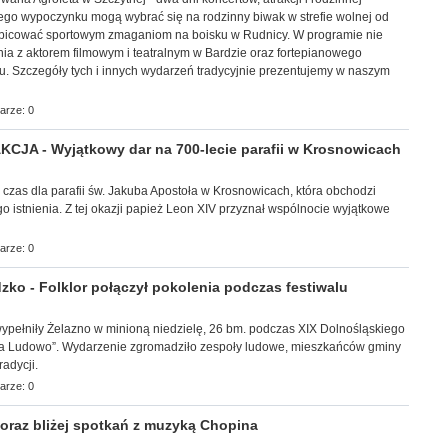
ego wypoczynku mogą wybrać się na rodzinny biwak w strefie wolnej od
ibicować sportowym zmaganiom na boisku w Rudnicy. W programie nie
ia z aktorem filmowym i teatralnym w Bardzie oraz fortepianowego
u. Szczegóły tych i innych wydarzeń tradycyjnie prezentujemy w naszym
arze: 0
JA - Wyjątkowy dar na 700-lecie parafii w Krosnowicach
y czas dla parafii św. Jakuba Apostoła w Krosnowicach, która obchodzi
go istnienia. Z tej okazji papież Leon XIV przyznał wspólnocie wyjątkowe
arze: 0
ko - Folklor połączył pokolenia podczas festiwalu
ec wypełniły Żelazno w minioną niedzielę, 26 bm. podczas XIX Dolnośląskiego
 na Ludowo”. Wydarzenie zgromadziło zespoły ludowe, mieszkańców gminy
adycji.
arze: 0
raz bliżej spotkań z muzyką Chopina