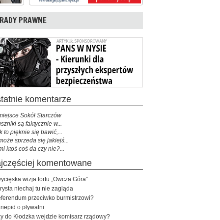
RADY PRAWNE
ostatnie komentarze
miejsce Sokół Starczów
szniki są faktycznie w...
k to pięknie się bawić,...
może sprzeda się jakiejś...
mi ktoś coś da czy nie?...
najczęściej komentowane
ycięska wizja fortu „Owcza Góra”
rysta niechaj tu nie zagląda
ferendum przeciwko burmistrzowi?
nepid o pływalni
y do Kłodzka wejdzie komisarz rządowy?