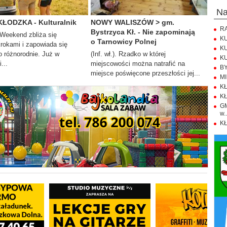
n
KŁODZKA - Kulturalnik
NOWY WALISZÓW > gm.
RA
Bystrzyca Kł. - Nie zapominają
. Weekend zbliża się
KU
o Tarnowicy Polnej
krokami i zapowiada się
KU
 różnorodnie. Już w
(Inf. wł.). Rzadko w której
KU
...
miejscowości można natrafić na
BY
miejsce poświęcone przeszłości jej...
MI
KŁ
KŁ
GM
w..
KŁ