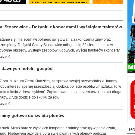
Stoszowice - Dożynki z koncertami i wyścigiem traktorów
a stanie się miejscem wspólnego świętowania zakończenia żniw oraz
zne plony. Dożynki Gminy Stoszowice odbędą się 22 sierpnia br., a w
adycyjne obrzędy, występy zespołów ludowych, wyścig traktorów i koncerty.
arze: 0
 dawnych hoteli i gospód
k, 7 bm. Muzeum Ziemi Kłodzkiej, za sprawą swojej przewodniczki Joanny
by interesujące się przeszłością Kłodzka po jego osobliwym szlaku. To w
ia miasta z dreszczykiem". Zaplanowana trasa przemarszu jest tak długa,
apy. Drugi dojdzie do skutku za rok.
arze: 0
miny gotowe do święta plonów
 ruch. Mimo bardzo wysokich temperatur rolnicy pracują w pocie czoła,
p
trudu. Niebawem przyjdzie pora świętowania tych plonów podczas