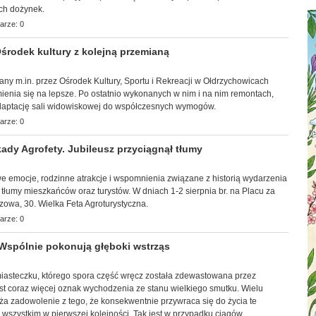
ch dożynek.
arze: 0
rodek kultury z kolejną przemianą
wany m.in. przez Ośrodek Kultury, Sportu i Rekreacji w Ołdrzychowicach
ienia się na lepsze. Po ostatnio wykonanych w nim i na nim remontach,
adaptację sali widowiskowej do współczesnych wymogów.
arze: 0
ady Agrofety. Jubileusz przyciągnął tłumy
towe emocje, rodzinne atrakcje i wspomnienia związane z historią wydarzenia
 tłumy mieszkańców oraz turystów. W dniach 1-2 sierpnia br. na Placu za
zowa, 30. Wielka Feta Agroturystyczna.
arze: 0
Wspólnie pokonują głęboki wstrząs
 miasteczku, którego spora część wręcz została zdewastowana przez
st coraz więcej oznak wychodzenia ze stanu wielkiego smutku. Wielu
ża zadowolenie z tego, że konsekwentnie przywraca się do życia te
ć wszystkim w pierwszej kolejności. Tak jest w przypadku ciągów