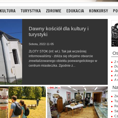
KULTURA
TURYSTYKA
ZDROWIE
EDUKACJA
KONKURSY
PO
Dawny kościół dla kultury i
turystyki
Sobota, 2022-11-05
ZŁOTY STOK (inf. wł.). Tak jak wcześniej
informowaliśmy - zbliża się oficjalne otwarcie
zrewitalizowanego obiektu poewangelickiego w
2 
centrum miasteczka. Zgodnie z...
Du
Ja
A 
A 
Zw
Tu
Re
Sa
Cz