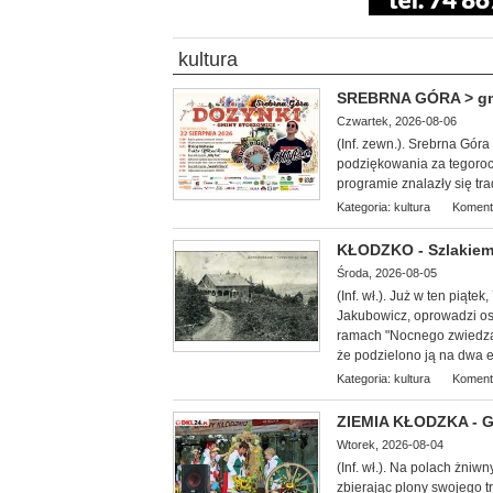
kultura
SREBRNA GÓRA > gm. 
Czwartek, 2026-08-06
(Inf. zewn.). Srebrna Gór
podziękowania za tegoroc
programie znalazły się tr
Kategoria:
kultura
Koment
KŁODZKO - Szlakiem
Środa, 2026-08-05
(Inf. wł.
). Już w ten piąte
Jakubowicz, oprowadzi oso
ramach "Nocnego zwiedzan
że podzielono ją na dwa et
Kategoria:
kultura
Koment
ZIEMIA KŁODZKA - G
Wtorek, 2026-08-04
(Inf. wł.). Na
polach żniwny
zbierając plony swojego 