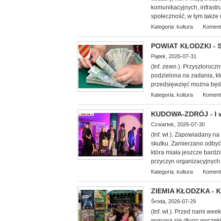
komunikacyjnych, infrastr
społeczność, w tym także 
Kategoria:
kultura
Koment
POWIAT KŁODZKI - S
Piątek, 2026-07-31
(Inf. zewn.). Przyszłorocz
podzielona na zadania, k
przedsięwzięć można będz
Kategoria:
kultura
Koment
KUDOWA-ZDRÓJ - I w
Czwartek, 2026-07-30
(Inf.
wł.). Zapowiadany na 
skutku. Zamierzano odbyć 
która miała jeszcze bardz
przyczyn organizacyjnych.
Kategoria:
kultura
Koment
ZIEMIA KŁODZKA - Ku
Środa, 2026-07-29
(Inf. wł.). Przed nami we
wysuwa się długo wyczekiw