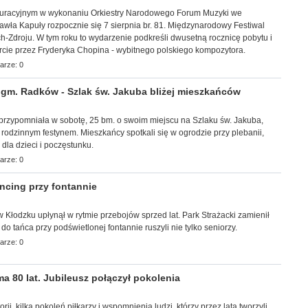
uracyjnym w wykonaniu Orkiestry Narodowego Forum Muzyki we
wła Kapuły rozpocznie się 7 sierpnia br. 81. Międzynarodowy Festiwal
-Zdroju. W tym roku to wydarzenie podkreśli dwusetną rocznicę pobytu i
rcie przez Fryderyka Chopina - wybitnego polskiego kompozytora.
arze: 0
m. Radków - Szlak św. Jakuba bliżej mieszkańców
a przypomniała w sobotę, 25 bm. o swoim miejscu na Szlaku św. Jakuba,
z rodzinnym festynem. Mieszkańcy spotkali się w ogrodzie przy plebanii,
i dla dzieci i poczęstunku.
arze: 0
cing przy fontannie
r w Kłodzku upłynął w rytmie przebojów sprzed lat. Park Strażacki zamienił
 do tańca przy podświetlonej fontannie ruszyli nie tylko seniorzy.
arze: 0
 80 lat. Jubileusz połączył pokolenia
torii, kilka pokoleń piłkarzy i wspomnienia ludzi, którzy przez lata tworzyli