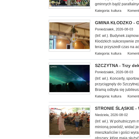
gminnych bądź parafialny
Kategoria:
kultura
Koment
GMINA KŁODZKO - Oś
Poniedziałek, 2026-08-03
(Inf. wł.). Budynek zajmo
Kłodzkich su
kcesywnie zm
teraz przyszedł czas na 
Kategoria:
kultura
Koment
SZCZYTNA - Trzy dek
Poniedziałek, 2026-08-03
(Inf. wł.). Koncerty, spor
przyciągnęły do Szczytnej
Bramą odbyła się jubileus
Kategoria:
kultura
Koment
STRONIE ŚLĄSKIE - 
Niedziela, 2026-08-02
(Inf. wł.). W pohutniczym
minioną powódź, widać je
mieszkańców i gości wyra
obszary, które mają służy