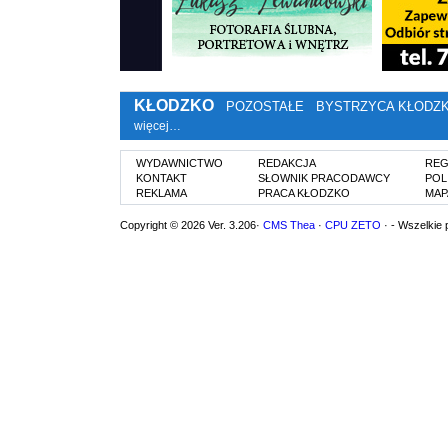
KŁODZKO
POZOSTAŁE
BYSTRZYCA KŁODZ
więcej…
WYDAWNICTWO
REDAKCJA
REG
KONTAKT
SŁOWNIK PRACODAWCY
POL
REKLAMA
PRACA KŁODZKO
MAP
Copyright © 2026 Ver. 3.206·
CMS Thea
·
CPU ZETO
· - Wszelkie