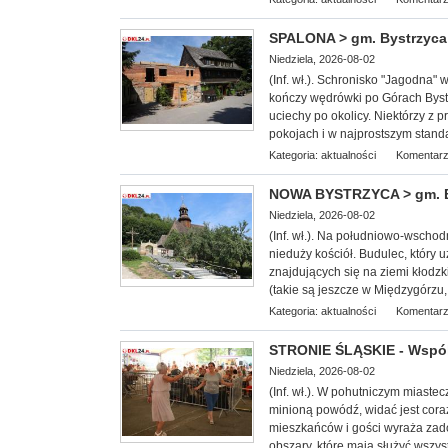
SPALONA > gm. Bystrzyca 
Niedziela, 2026-08-02
(Inf. wł.
). Schronisko "Jagodna" w
kończy wędrówki po Górach Bystr
uciechy po okolicy. Niektórzy z
pokojach i w najprostszym standa
Kategoria:
aktualności
Komentarz
NOWA BYSTRZYCA > gm. BY
Niedziela, 2026-08-02
(Inf.
wł.). Na południowo-wschodn
nieduży kościół. Budulec, który 
znajdujących się na ziemi kłodzk
(takie są jeszcze w Międzygórzu,
Kategoria:
aktualności
Komentarz
STRONIE ŚLĄSKIE - Wspól
Niedziela, 2026-08-02
(Inf. wł.). W pohutniczym miast
minioną powódź, widać jest cora
mieszkańców i gości wyraża zado
obszary, które mają służyć wszys