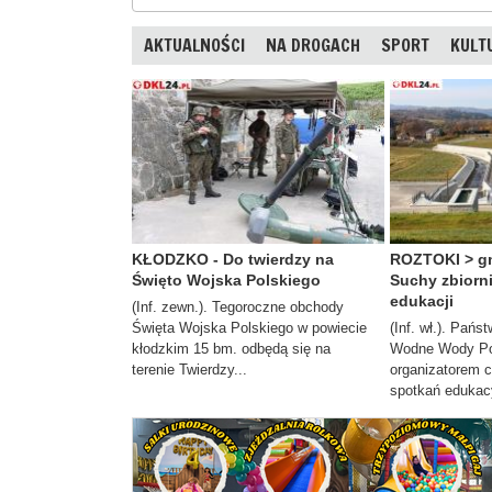
AKTUALNOŚCI
NA DROGACH
SPORT
KULT
KŁODZKO - Do twierdzy na
ROZTOKI > gm
Święto Wojska Polskiego
Suchy zbiorn
edukacji
(Inf. zewn.). Tegoroczne obchody
Święta Wojska Polskiego w powiecie
(Inf. wł.). Pań
kłodzkim 15 bm. odbędą się na
Wodne Wody Pol
terenie Twierdzy...
organizatorem c
spotkań edukacy