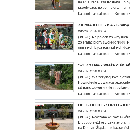
imienia Ireneusza Kostana. To był
przedwcześnie po niefortunnym
Kategoria:
aktualności
Komentarz
ZIEMIA KŁODZKA - Gminy 
Wtorek, 2026-08-04
(Inf. wł.). Na
polach żniwny ruch. 
zbierając plony swojego trudu. 
gminnych bądź parafialnych doż
Kategoria:
aktualności
Komentarz
SZCZYTNA - Wieża ciśnień 
Wtorek, 2026-08-04
(Inf. wł.). W Szczytnej trwają dz
Równolegle z trwającą przebudow
od państwowej spółki zabytkowej 
Kategoria:
aktualności
Komentarz
DŁUGOPOLE-ZDRÓJ - Kuror
Wtorek, 2026-08-04
(Inf. wł.). Położone w Rowie Gór
Długopole-Zdrój urzeka swoją ma
na Dolnym Śląsku miejscowości u