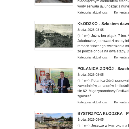
nieodłącznym elementem średni
wody zerwała ją, unosząc z nurtem
Kategoria:
aktualności
Komentarz
KŁODZKO - Szlakiem dawn
Środa, 2026-08-05
(Inf. wł.
). Już w ten piątek, 7 bm
Jakubowicz, oprowadzi osoby int
ramach "Nocnego zwiedzania mias
że podzielono ją na dwa etapy. D
Kategoria:
aktualności
Komentarz
POLANICA-ZDRÓJ - Szachow
Środa, 2026-08-05
(Inf. wł.). Polanica-Zdrój ponow
zawodników, amatorów i miłośnik
się 62. Międzynarodowy Festiwal
zgłoszeń.
Kategoria:
aktualności
Komentarz
BYSTRZYCA KŁODZKA - Pro
Środa, 2026-08-05
(Inf. wł.). Jeszcze w tym roku ma