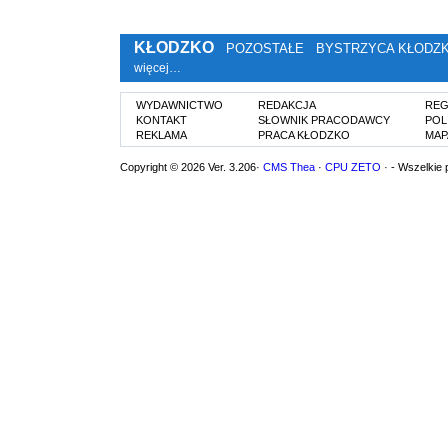
KŁODZKO
POZOSTAŁE
BYSTRZYCA KŁODZ
więcej…
WYDAWNICTWO
REDAKCJA
REG
KONTAKT
SŁOWNIK PRACODAWCY
POL
REKLAMA
PRACA KŁODZKO
MAP
Copyright © 2026 Ver. 3.206·
CMS Thea
·
CPU ZETO
· - Wszelkie